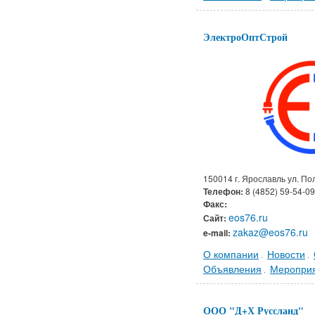
ЭлектроОптСтрой
150014 г. Ярославль ул. По
Телефон:
8 (4852) 59-54-09
Факс:
eos76.ru
Сайт:
zakaz@eos76.ru
e-mail:
О компании
Новости
.
.
Объявления
Меропри
.
ООО "Д+Х Руссланд"