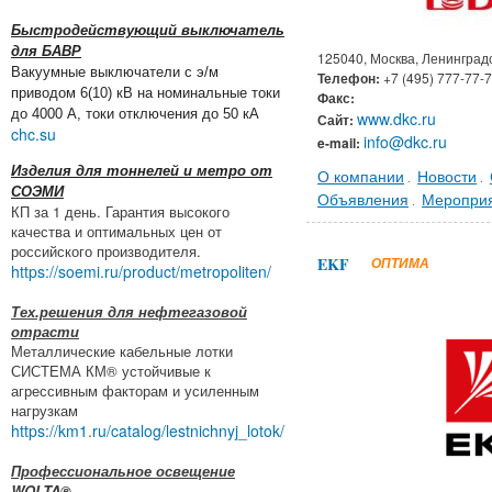
Быстродействующий выключатель
для БАВР
125040, Москва, Ленинградск
Вакуумные выключатели с э/м
Телефон:
+7 (495) 777-77-
приводом 6(10) кВ на номинальные токи
Факс:
до 4000 А, токи отключения до 50 кА
www.dkc.ru
Сайт:
chc.su
info@dkc.ru
e-mail:
Изделия для тоннелей и метро от
О компании
Новости
.
.
СОЭМИ
Объявления
Меропри
.
КП за 1 день. Гарантия высокого
качества и оптимальных цен от
российского производителя.
EKF
ОПТИМА
https://soemi.ru/product/metropoliten/
Тех.решения для нефтегазовой
отрасти
Металлические кабельные лотки
СИСТЕМА КМ® устойчивые к
агрессивным факторам и усиленным
нагрузкам
https://km1.ru/catalog/lestnichnyj_lotok/
Профессиональное освещение
WOLTA®