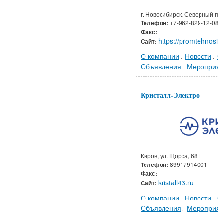
г. Новосибирск, Северный п
Телефон:
+7-962-829-12-0
Факс:
https://promtehnosi
Сайт:
О компании
Новости
.
.
Объявления
Меропри
.
Кристалл-Электро
Киров, ул. Щорса, 68 Г
Телефон:
89917914001
Факс:
kristall43.ru
Сайт:
О компании
Новости
.
.
Объявления
Меропри
.