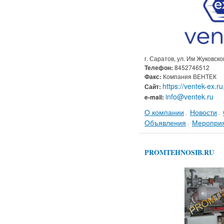
г. Саратов, ул. Им Жуковског
Телефон:
8452746512
Факс:
Компания ВЕНТЕК
https://ventek-ex.ru
Сайт:
info@ventek.ru
e-mail:
О компании
Новости
.
.
Объявления
Меропри
.
PROMTEHNOSIB.RU