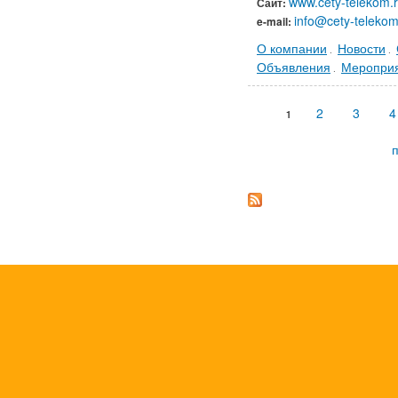
www.cety-telekom.r
Сайт:
info@cety-telekom
e-mail:
О компании
Новости
.
.
Объявления
Меропри
.
Страницы
2
3
4
1