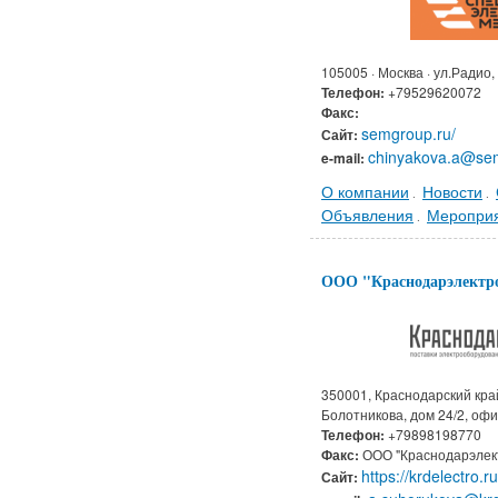
105005 · Москва · ул.Радио, 
Телефон:
+79529620072
Факс:
semgroup.ru/
Сайт:
chinyakova.a@se
e-mail:
О компании
Новости
.
.
Объявления
Меропри
.
ООО "Краснодарэлектр
350001, Краснодарский край
Болотникова, дом 24/2, офи
Телефон:
+79898198770
Факс:
ООО "Краснодарэлек
https://krdelectro.ru
Сайт: