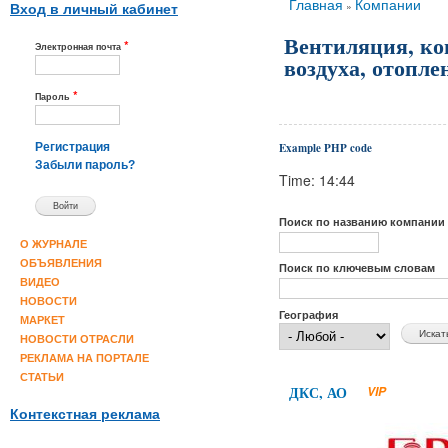
Вы здесь
Главная
Компании
»
Вход в личный кабинет
Вентиляция, к
*
Электронная почта
воздуха, отопле
*
Пароль
Example PHP code
Регистрация
Забыли пароль?
Time: 14:44
Поиск по названию компании
О ЖУРНАЛЕ
ОБЪЯВЛЕНИЯ
Поиск по ключевым словам
ВИДЕО
НОВОСТИ
География
МАРКЕТ
НОВОСТИ ОТРАСЛИ
РЕКЛАМА НА ПОРТАЛЕ
СТАТЬИ
ДКС, АО
VIP
Контекстная реклама