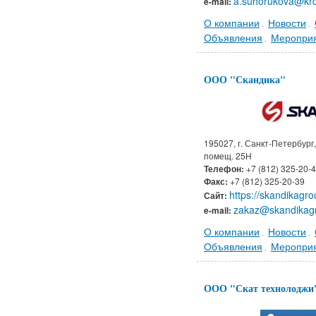
a.suhorukova@krd
e-mail:
О компании
Новости
.
.
Объявления
Меропри
.
ООО "Скандика"
195027, г. Санкт-Петербург, 
помещ. 25Н
Телефон:
+7 (812) 325-20-
Факс:
+7 (812) 325-20-39
https://skandikagro
Сайт:
zakaz@skandikag
e-mail:
О компании
Новости
.
.
Объявления
Меропри
.
ООО "Скат технолоджи