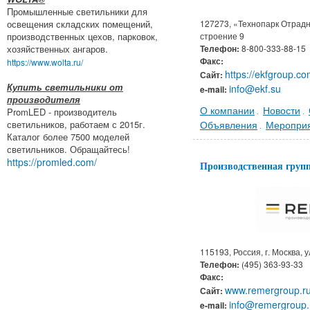
Промышленные светильники для
127273, «Технопарк Отрадно
освещения складских помещений,
строение 9
производственных цехов, парковок,
Телефон:
8-800-333-88-15
хозяйственных ангаров.
Факс:
https://www.wolta.ru/
https://ekfgroup.co
Сайт:
Купить светильники от
info@ekf.su
e-mail:
производителя
О компании
Новости
PromLED - производитель
.
.
Объявления
Меропри
светильников, работаем с 2015г.
.
Каталог более 7500 моделей
светильников. Обращайтесь!
https://promled.com/
Производственная гру
115193, Россия, г. Москва, ул
Телефон:
(495) 363-93-33
Факс:
www.remergroup.r
Сайт:
info@remergroup.
e-mail: