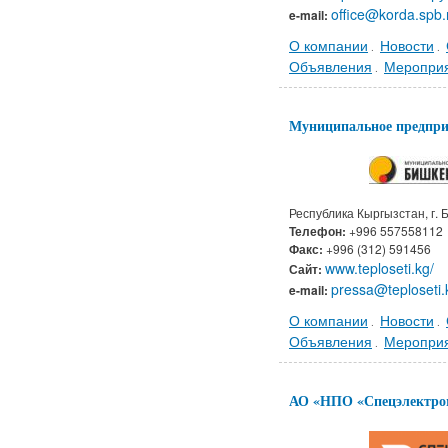
office@korda.spb.
e-mail:
О компании
Новости
.
.
Объявления
Меропри
.
Муниципальное предпри
Республика Кыргызстан, г. 
Телефон:
+996 557558112
Факс:
+996 (312) 591456
www.teploseti.kg/
Сайт:
pressa@teploseti.
e-mail:
О компании
Новости
.
.
Объявления
Меропри
.
АО «НПО «Спецэлектро