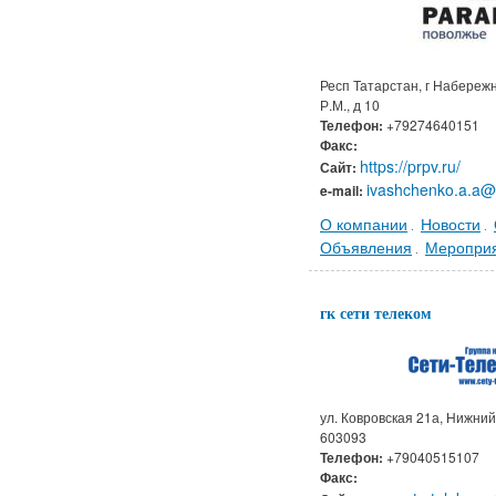
Респ Татарстан, г Набереж
Р.М., д 10
Телефон:
+79274640151
Факс:
https://prpv.ru/
Сайт:
ivashchenko.a.a@
e-mail:
О компании
Новости
.
.
Объявления
Меропри
.
гк сети телеком
ул. Ковровская 21а, Нижний
603093
Телефон:
+79040515107
Факс: