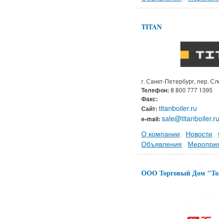
TITAN
г. Санкт-Петербург, пер. Сл
Телефон:
8 800 777 1395
Факс:
titanboiler.ru
Сайт:
sale@titanboiler.r
e-mail:
О компании
Новости
.
.
Объявления
Меропри
.
ООО Торговый Дом "То