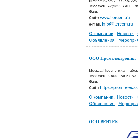
ЩЕРБАКОВА, Д. 77, КВ. 220
Телефон:
+7(982) 660-03-9
Факс:
www.itercom.ru
Сайт:
info@itercom.ru
e-mail:
О компании
Новости
.
.
Объявления
Меропри
.
ООО Промэлектроника
Москва, Пресненская набере
Телефон:
8-800-350-57-63
Факс:
https://prom-elec.c
Сайт:
О компании
Новости
.
.
Объявления
Меропри
.
ООО ВЕНТЕК