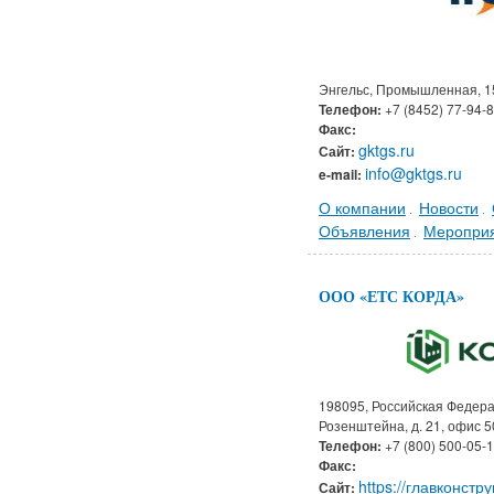
Энгельс, Промышленная, 1
Телефон:
+7 (8452) 77-94-
Факс:
gktgs.ru
Сайт:
info@gktgs.ru
e-mail:
О компании
Новости
.
.
Объявления
Меропри
.
ООО «ЕТС КОРДА»
198095, Российская Федерац
Розенштейна, д. 21, офис 5
Телефон:
+7 (800) 500-05-
Факс:
https://главконстр
Сайт: