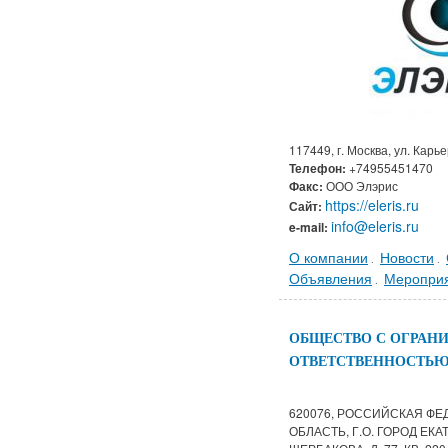
117449, г. Москва, ул. Карье
Телефон:
+74955451470
Факс:
ООО Элэрис
https://eleris.ru
Сайт:
info@eleris.ru
e-mail:
О компании
Новости
.
.
Объявления
Меропри
.
ОБЩЕСТВО С ОГРАН
ОТВЕТСТВЕННОСТЬЮ
620076, РОССИЙСКАЯ ФЕ
ОБЛАСТЬ, Г.О. ГОРОД ЕКА