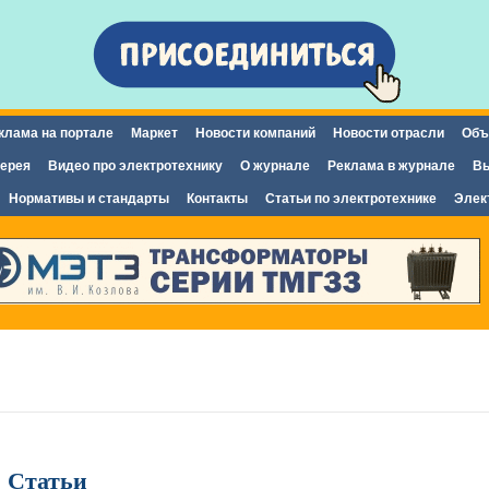
Перейти к
основному
содержанию
клама на портале
Маркет
Новости компаний
Новости отрасли
Объ
ерея
Видео про электротехнику
О журнале
Реклама в журнале
Вы
Нормативы и стандарты
Контакты
Статьи по электротехнике
Элек
 Статьи