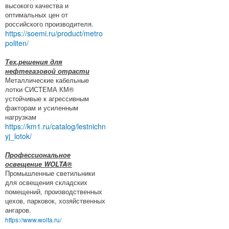
высокого качества и
оптимальных цен от
российского производителя.
https://soemi.ru/product/metro
politen/
Тех.решения для
нефтегазовой отрасти
Металлические кабельные
лотки СИСТЕМА КМ®
устойчивые к агрессивным
факторам и усиленным
нагрузкам
https://km1.ru/catalog/lestnichn
yj_lotok/
Профессиональное
освещение WOLTA®
Промышленные светильники
для освещения складских
помещений, производственных
цехов, парковок, хозяйственных
ангаров.
https://www.wolta.ru/