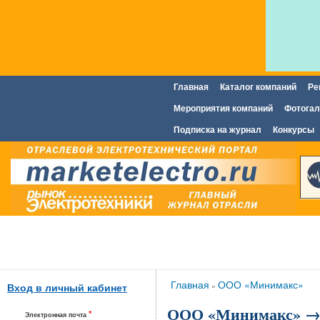
Главная
Каталог компаний
Ре
Главное меню
Мероприятия компаний
Фотогал
Подписка на журнал
Конкурсы
Вы здесь
Главная
ООО «Минимакс»
»
Вход в личный кабинет
ООО «Минимакс» →
*
Электронная почта