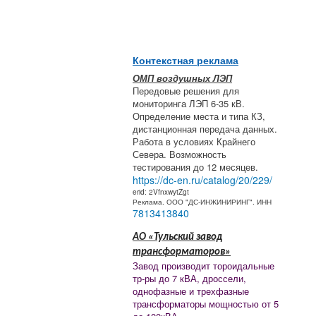
Контекстная реклама
ОМП воздушных ЛЭП
Передовые решения для
мониторинга ЛЭП 6-35 кВ.
Определение места и типа КЗ,
дистанционная передача данных.
Работа в условиях Крайнего
Севера. Возможность
тестирования до 12 месяцев.
https://dc-en.ru/catalog/20/229/
erid: 2VfnxwytZgt
Реклама. ООО "ДС-ИНЖИНИРИНГ". ИНН
7813413840
АО «Тульский завод
трансформаторов»
Завод производит тороидальные
тр-ры до 7 кВА, дроссели,
однофазные и трехфазные
трансформаторы мощностью от 5