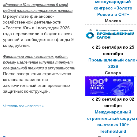
международный
«Россети Юг» перечислили 9 млрд
конгресс «Золото
рублей налогов и страховых взносов
России и СНГ»
В результате финансово-
Москва
хозяйственной деятельности
«Россети Юг» в I полугодии 2026
года перечислили в бюджеты всех
уровней и внебюджетные фонды 9
млрд рублей.
с
23 сентября
по
25
сентября
Финальный этап земляных работ:
Промышленный сало
почему извлечение шпунта требует
2026
специальной техники и аккуратности
Самара
После завершения строительства
котлована начинается
заключительный этап временных
защитных конструкций.
с
29 сентября
по
02
октября
Читать все новости »
Международный
строительный форум 
выставка 100+
TechnoBuild