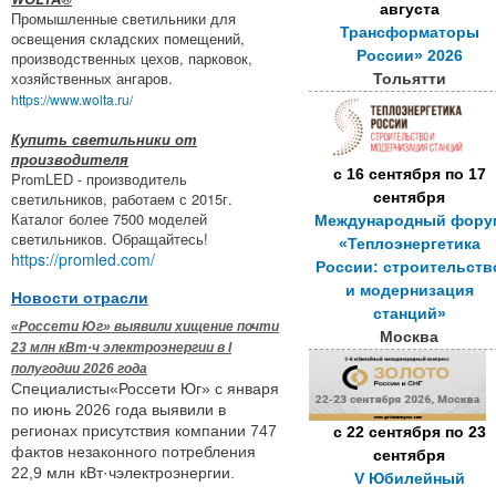
августа
Промышленные светильники для
Трансформаторы
освещения складских помещений,
России» 2026
производственных цехов, парковок,
хозяйственных ангаров.
Тольятти
https://www.wolta.ru/
Купить светильники от
производителя
с
16 сентября
по
17
PromLED - производитель
сентября
светильников, работаем с 2015г.
Каталог более 7500 моделей
Международный фору
светильников. Обращайтесь!
«Теплоэнергетика
https://promled.com/
России: строительств
и модернизация
Новости отрасли
станций»
«Россети Юг» выявили хищение почти
Москва
23 млн кВт·ч электроэнергии в I
полугодии 2026 года
Специалисты«Россети Юг» с января
по июнь 2026 года выявили в
регионах присутствия компании 747
с
22 сентября
по
23
фактов незаконного потребления
сентября
22,9 млн кВт·чэлектроэнергии.
V Юбилейный