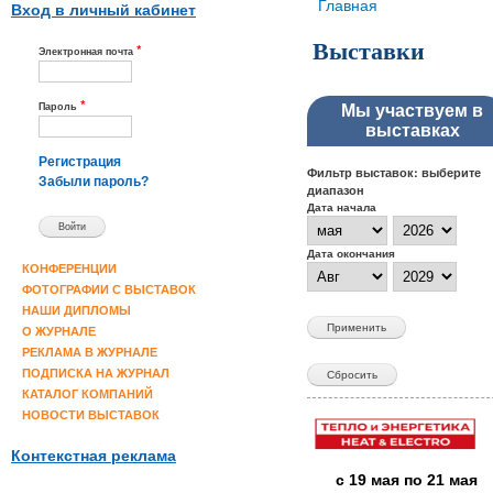
Вы здесь
Главная
Вход в личный кабинет
Выставки
*
Электронная почта
*
Пароль
Мы участвуем в
выставках
Регистрация
Фильтр выставок: выберите
Забыли пароль?
диапазон
Дата начала
Месяц
Год
Дата окончания
Месяц
Год
КОНФЕРЕНЦИИ
ФОТОГРАФИИ С ВЫСТАВОК
НАШИ ДИПЛОМЫ
О ЖУРНАЛЕ
РЕКЛАМА В ЖУРНАЛЕ
ПОДПИСКА НА ЖУРНАЛ
КАТАЛОГ КОМПАНИЙ
НОВОСТИ ВЫСТАВОК
Контекстная реклама
с
19 мая
по
21 мая