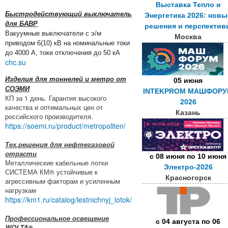
Выставка Тепло и
Быстродействующий выключатель
Энергетика 2026: новы
для БАВР
решения и перспектив
Вакуумные выключатели с э/м
Москва
приводом 6(10) кВ на номинальные токи
до 4000 А, токи отключения до 50 кА
chc.su
Изделия для тоннелей и метро от
05 июня
СОЭМИ
INTEKPROM МАШФОР
КП за 1 день. Гарантия высокого
2026
качества и оптимальных цен от
Казань
российского производителя.
https://soemi.ru/product/metropoliten/
Тех.решения для нефтегазовой
отрасти
с
08 июня
по
10 июня
Металлические кабельные лотки
Электро-2026
СИСТЕМА КМ® устойчивые к
Красногорск
агрессивным факторам и усиленным
нагрузкам
https://km1.ru/catalog/lestnichnyj_lotok/
Профессиональное освещение
с
04 августа
по
06
WOLTA®