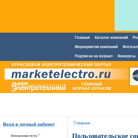
Главная
Каталог компаний
Ре
Главное меню
Мероприятия компаний
Фотогал
Подписка на журнал
Конкурсы
Вы здесь
Главная
Вход в личный кабинет
Пользовательское с
*
Электронная почта