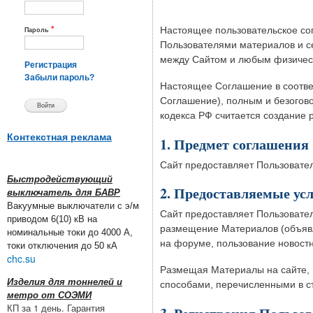
*
Настоящее пользовательское со
Пароль
Пользователями материалов и с
между Сайтом и любым физичес
Регистрация
Забыли пароль?
Настоящее Соглашение в соответ
Соглашение), полным и безогово
кодекса РФ считается создание 
Контекстная реклама
1. Предмет соглашения
Сайт предоставляет Пользовател
Быстродействующий
2. Предоставляемые ус
выключатель для БАВР
Вакуумные выключатели с э/м
Сайт предоставляет Пользовате
приводом 6(10) кВ на
размещение Материалов (объявле
номинальные токи до 4000 А,
на форуме, пользование новост
токи отключения до 50 кА
chc.su
Размещая Материалы на сайте, 
Изделия для тоннелей и
способами, перечисленными в ст
метро от СОЭМИ
КП за 1 день. Гарантия