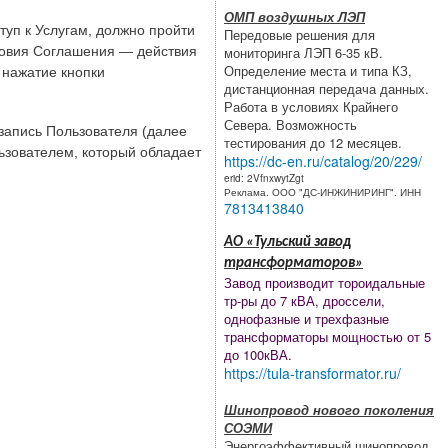
ОМП воздушных ЛЭП
уп к Услугам, должно пройти
Передовые решения для
мониторинга ЛЭП 6-35 кВ.
ловия Соглашения — действия
Определение места и типа КЗ,
 нажатие кнопки
дистанционная передача данных.
Работа в условиях Крайнего
Севера. Возможность
запись Пользователя (далее
тестирования до 12 месяцев.
льзователем, который обладает
https://dc-en.ru/catalog/20/229/
erid: 2VfnxwytZgt
Реклама. ООО "ДС-ИНЖИНИРИНГ". ИНН
7813413840
АО «Тульский завод
трансформаторов»
Завод производит тороидальные
тр-ры до 7 кВА, дроссели,
однофазные и трехфазные
трансформаторы мощностью от 5
до 100кВА.
https://tula-transformator.ru/
Шинопровод нового поколения
СОЭМИ
Энергоэффективный шинопровод