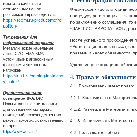
3. Регистрация Пользо
высокого качества и
оптимальных цен от
Физическое лицо или юридическ
российского производителя.
процедуру регистрации — запол
https://soemi.ru/product/metro
по заключению соглашения, то е
politen/
«ЗАРЕГИСТРИРОВАТЬСЯ», распо
Тех.решения для
После успешного прохождения п
нефтегазовой отрасти
«Регистрационная запись»), сост
Металлические кабельные
правами и несет обязанности, 
лотки СИСТЕМА КМ®
устойчивые к агрессивным
факторам и усиленным
Удаление регистрационной запи
нагрузкам
https://km1.ru/catalog/lestnichn
4. Права и обязанности
yj_lotok/
4.1. Пользователь имеет право:
Профессиональное
4.1.1. Знакомиться с Материал
освещение WOLTA®
Промышленные светильники
для освещения складских
4.1.2. Размещать Материалы, в с
помещений, производственных
цехов, парковок, хозяйственных
4.1.3. Использовать Материалы,
ангаров.
https://www.wolta.ru/
4.2. Пользователь обязан: