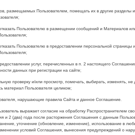
лов, размещаемых Пользователем, помещать их в другие разделы и
зователя;
отказать Пользователю в размещении сообщений и Материалов или 
Пользователя;
отказать Пользователю в предоставлении персональной страницы и
Пользователя;
 предоставлении услуг, перечисленных в п. 2 настоящего Соглашени
ности данных при регистрации на сайте;
льную проверку и/или просмотр, помечать, выбирать, изменять, не
сь материал Пользователя целиком;
зователя, нарушающие правила Сайта и данное Соглашение.
ьзователь выражает согласие на обработку Распространителем св
ия и 2 (два) года после расторжения Соглашения с данным Пользов
анение, уточнение (обновление, изменение), использование в любы
зменении условий Соглашения, вынесения предупреждений о нар