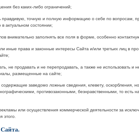
шения без каких-либо ограничений;
ть правдивую, точную и полную информацию о себе по вопросам, п
 в актуальном состоянии;
лов внимательно заполнять все поля в форме, особенно контактн
/или иные права и законные интересы Сайта и/или третьих лиц в пр
йте;
вать, не продавать и не перепродавать, а также не использовать и н
иалы, размещенные на сайте;
, содержащие заведомо ложные сведения, клевету, оскорбления, 
ографическими, противозаконными, безнравственными, то есть 
я рекламы или осуществления коммерческой деятельности за исклю
 этого.
 Сайта.