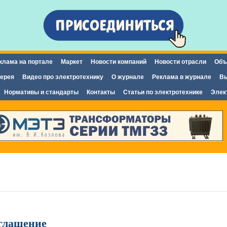
Перейти к
основному
содержанию
клама на портале
Маркет
Новости компаний
Новости отрасли
Объ
ерея
Видео про электротехнику
О журнале
Реклама в журнале
Вы
Нормативы и стандарты
Контакты
Статьи по электротехнике
Элек
оглашение