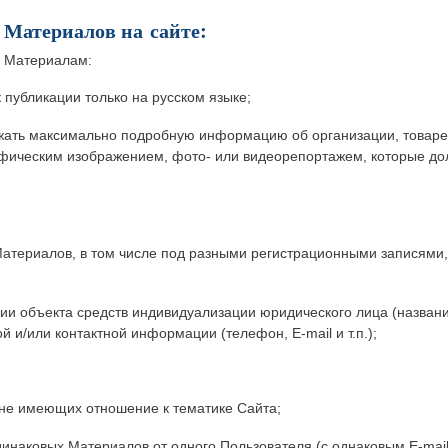
 Материалов на сайте:
м Материалам:
 публикации только на русском языке;
ать максимально подробную информацию об организации, товаре, 
ическим изображением, фото- или видеорепортажем, которые до
Материалов, в том числе под разными регистрационными записями,
ии объекта средств индивидуализации юридического лица (названи
ой и/или контактной информации (телефон, E-mail и т.п.);
 не имеющих отношение к тематике Сайта;
динаковых Материалов от одного Пользователя (с однаковым E-mail