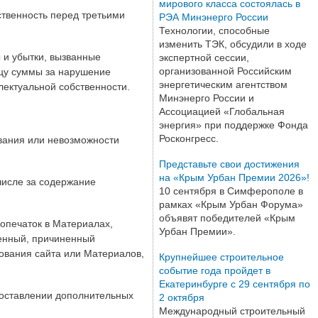
мирового класса состоялась в
ственность перед третьими
РЭА Минэнерго России
Технологии, способные
изменить ТЭК, обсудили в ходе
 и убытки, вызванные
экспертной сессии,
организованной Российским
цу суммы за нарушение
энергетическим агентством
лектуальной собственности.
Минэнерго России и
Ассоциацией «Глобальная
энергия» при поддержке Фонда
Росконгресс.
ования или невозможности
Представьте свои достижения
на «Крым Урбан Премии 2026»!
 числе за содержание
10 сентября в Симферополе в
рамках «Крым Урбан Форума»
объявят победителей «Крым
 опечаток в Материалах,
Урбан Премии».
венный, причиненный
ования сайта или Материалов,
Крупнейшее строительное
событие года пройдет в
Екатеринбурге с 29 сентября по
едоставлении дополнительных
2 октября
Международный строительный