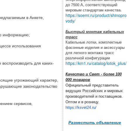
до 7500 А, соответствующий
мировым стандартам качества.
https://soemi.ru/product/shinopro
редлагаемым в Анкете,
vody/
Быстрый монтаж кабельных
ую информацию;
трасс
Кабельные лотки, комплектные
оцессе использования
фасонные изделия и аксессуары
для легкого монтажа трасс
различной конфигурации
https://km1.ru/catalog/lotok_plus/
е воспроизводить для каких-
Качество и Свет - более 100
000 товаров
носящие угрожающий характер,
Официальный представитель
нарушающие законодательство
ведущих Российских и мировых
производителей и поставщиков.
Оптом и в розницу.
чением сервисов,
https://ksvet24.ru/
Разместить объявление