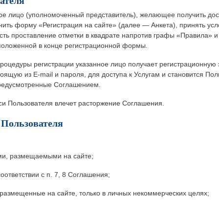
вателя
ое лицо (уполномоченный представитель), желающее получить дост
нить форму «Регистрация на сайте» (далее — Анкета), принять ус
сть проставление отметки в квадрате напротив графы «Правила» и
ложенной в конце регистрационной формы.
роцедуры регистрации указанное лицо получает регистрационную 
оящую из E-mail и пароля, для доступа к Услугам и становится По
предусмотренные Соглашением.
си Пользователя влечет расторжение Соглашения.
 Пользователя
ами, размещаемыми на сайте;
оответствии с п. 7, 8 Соглашения;
 размещенные на сайте, только в личных некоммерческих целях;