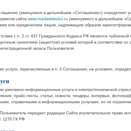
глашение (именуемое в дальнейшем «Соглашение») определяет у
ервисов сайта
www.marketelectro.ru
(именуемого в дальнейшем «Са
ким или юридическим лицом, надлежащим образом зарегистриров
ствии с п. 2 ст. 437 Гражданского Кодекса РФ является публично
рочным принятием (акцептом) условий которой в соответствии со с
регистрационной записи Пользователя.
ю услуги, перечисленные в п. 3 Соглашения, на условиях, опред
луги
лю рекламно-информационные услуги в электротехнической отрасли
ния, прайс-листы, статьи, новости, тендеры, интервью, фотогра
ными, справочными и информационными услугами, но не ограничи
Пользователь передает редакции Сайта исключительное право ис
. 1270 ГК РФ.