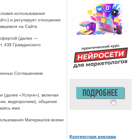
словия использования
йт») и регулирует отношения
авшимся на Сайте.
й офертой (далее —
т. 438 Гражданского
еленных Соглашением.
 (далее «Услуги»), включая
фии, видеоролики), общение
ваясь ими.
пользования Материалов всеми
Контекстная реклама