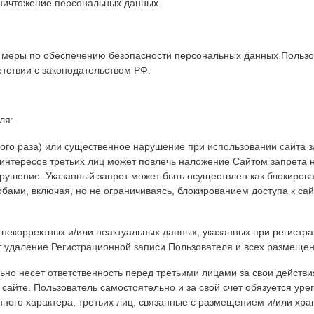
уничтожение персональных данных.
ть меры по обеспечению безопасности персональных данных Польз
етствии с законодательством РФ.
ля:
ного раза) или существенное нарушение при использовании сайта 
интересов третьих лиц может повлечь наложение Сайтом запрета 
рушение. Указанный запрет может быть осуществлен как блокиров
обами, включая, но не ограничиваясь, блокированием доступа к сай
 некорректных и/или неактуальных данных, указанных при регистра
 удаление Регистрационной записи Пользователя и всех размеще
льно несет ответственность перед третьими лицами за свои действ
сайте. Пользователь самостоятельно и за свой счет обязуется урег
ного характера, третьих лиц, связанные с размещением и/или хра