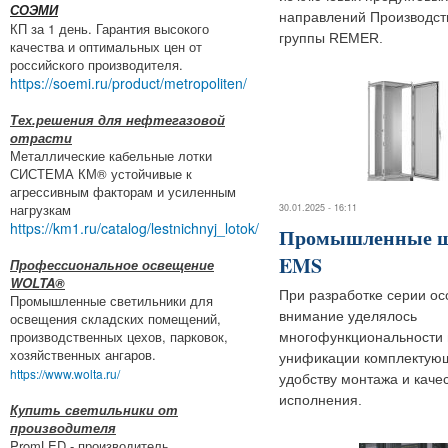
СОЭМИ
направлений Производст
КП за 1 день. Гарантия высокого
группы REMER.
качества и оптимальных цен от
российского производителя.
https://soemi.ru/product/metropoliten/
Тех.решения для нефтегазовой
отрасти
Металлические кабельные лотки
СИСТЕМА КМ® устойчивые к
агрессивным факторам и усиленным
нагрузкам
30.01.2025 - 16:11
https://km1.ru/catalog/lestnichnyj_lotok/
Промышленные 
EMS
Профессиональное освещение
WOLTA®
При разработке серии ос
Промышленные светильники для
внимание уделялось
освещения складских помещений,
производственных цехов, парковок,
многофункциональности
хозяйственных ангаров.
унификации комплектую
https://www.wolta.ru/
удобству монтажа и каче
исполнения.
Купить светильники от
производителя
PromLED - производитель