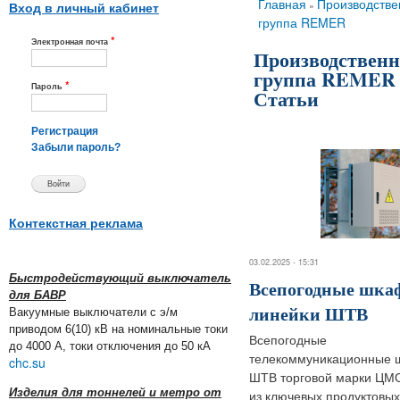
Вы здесь
Главная
Производстве
»
Вход в личный кабинет
группа REMER
*
Электронная почта
Производственн
группа REMER
*
Пароль
Статьи
Регистрация
Забыли пароль?
Контекстная реклама
03.02.2025 - 15:31
Быстродействующий выключатель
Всепогодные шк
для БАВР
линейки ШТВ
Вакуумные выключатели с э/м
приводом 6(10) кВ на номинальные токи
Всепогодные
до 4000 А, токи отключения до 50 кА
телекоммуникационные
chc.su
ШТВ торговой марки ЦМО
Изделия для тоннелей и метро от
из ключевых продуктовых