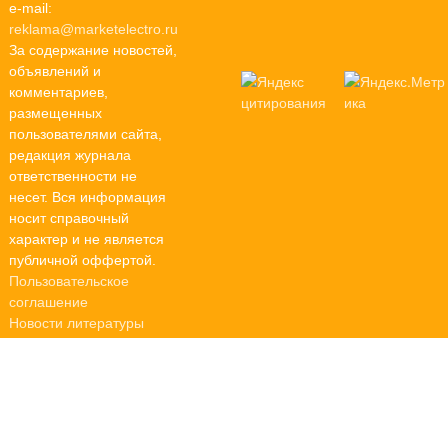
e-mail:
reklama@marketelectro.ru
За содержание новостей,
объявлений и
комментариев,
размещенных
пользователями сайта,
редакция журнала
ответственности не
несет. Вся информация
носит справочный
характер и не является
публичной оффертой.
Пользовательское
соглашение
Новости литературы