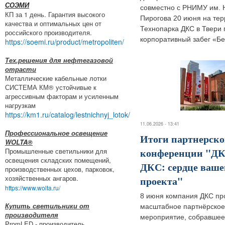
СОЭМИ
совместно с РНИМУ им. 
КП за 1 день. Гарантия высокого
Пирогова 20 июня на те
качества и оптимальных цен от
Технопарка ДКС в Твери
российского производителя.
корпоративный забег «Бе
https://soemi.ru/product/metropoliten/
Тех.решения для нефтегазовой
отрасти
Металлические кабельные лотки
СИСТЕМА КМ® устойчивые к
агрессивным факторам и усиленным
нагрузкам
https://km1.ru/catalog/lestnichnyj_lotok/
11.06.2026 - 13:41
Профессиональное освещение
Итоги партнерск
WOLTA®
конференции "ДК
Промышленные светильники для
освещения складских помещений,
ДКС: сердце ваше
производственных цехов, парковок,
хозяйственных ангаров.
проекта"
https://www.wolta.ru/
8 июня компания ДКС пр
Купить светильники от
масштабное партнёрское
производителя
мероприятие, собравшее
PromLED - производитель