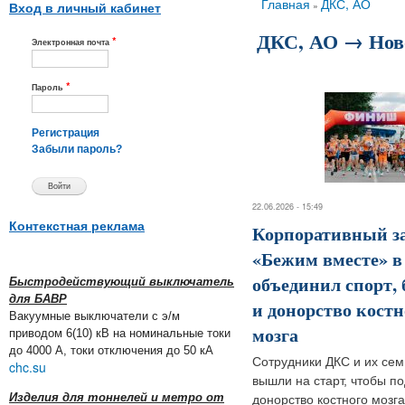
Вы здесь
Главная
ДКС, АО
»
Вход в личный кабинет
ДКС, АО → Нов
*
Электронная почта
*
Пароль
Регистрация
Забыли пароль?
22.06.2026 - 15:49
Контекстная реклама
Корпоративный з
«Бежим вместе» в
объединил спорт, 
Быстродействующий выключатель
для БАВР
и донорство костн
Вакуумные выключатели с э/м
мозга
приводом 6(10) кВ на номинальные токи
до 4000 А, токи отключения до 50 кА
Сотрудники ДКС и их сем
chc.su
вышли на старт, чтобы п
Изделия для тоннелей и метро от
донорство костного мозга