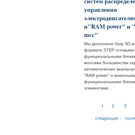
систем распредел
управления
электродвигателя
и"RAM power" и
mcc"
Мы дополнили базу 3D м
формате STEP готовыми
функциональными блока
монтажа большинства се
автоматических выключа
"RAM power" и выкатным
функциональными блока
элементами...
Страницы
2
3
1
следующая ›
посл