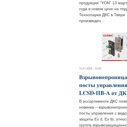
продукции "YON" 13 март
года в новом цехе на те
Технопарка ДКС в Твери
произведен...
10.07.2023 - 12:00
Взрывонепрониц
посты управления
LCSD-IIB-A от Д
В ассортименте ДКС поя
новинка – взрывонепро
посты управления с вид
защиты Ex d, Ex tb, отно
группе взрывозащищенн