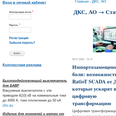
Вы здесь
Главная
ДКС, АО
»
Вход в личный кабинет
ДКС, АО → Ста
*
Электронная почта
*
Пароль
Регистрация
Забыли пароль?
08.07.2026 - 16:14
Контекстная реклама
Импортозамещени
боли: возможност
RatioT SCADA от 
Быстродействующий выключатель
для БАВР
которые ускорят 
Вакуумные выключатели с э/м
цифровую
приводом 6(10) кВ на номинальные токи
до 4000 А, токи отключения до 50 кА
трансформацию
chc.su
Цифровая трансформаци
Изделия для тоннелей и метро от