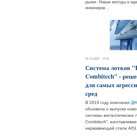
рынке. Новые методы и ид
инженеров...
20.10.2020 - 12:43
Система лотков "
Combitech" - реш
для самых агресс
сред
В 2019 году компания
ДК
объявила о выпуске ново
системы металлических л
Combitech", изготавлива
нержавеющей стали AISI.