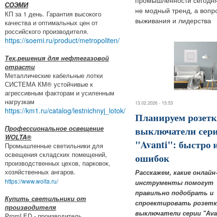
промышленности сегодня
СОЭМИ
не модный тренд, а вопр
КП за 1 день. Гарантия высокого
выживания и лидерства
качества и оптимальных цен от
российского производителя.
https://soemi.ru/product/metropoliten/
Тех.решения для нефтегазовой
отрасти
Металлические кабельные лотки
СИСТЕМА КМ® устойчивые к
агрессивным факторам и усиленным
нагрузкам
13.02.2026 - 15:53
https://km1.ru/catalog/lestnichnyj_lotok/
Планируем розетк
Профессиональное освещение
выключатели сер
WOLTA®
"Avanti": быстро и
Промышленные светильники для
освещения складских помещений,
ошибок
производственных цехов, парковок,
хозяйственных ангаров.
Расскажем, какие онлайн
https://www.wolta.ru/
инструменты помогут
правильно подобрать и
Купить светильники от
спроектировать розетк
производителя
выключатели серии "Avan
PromLED - производитель