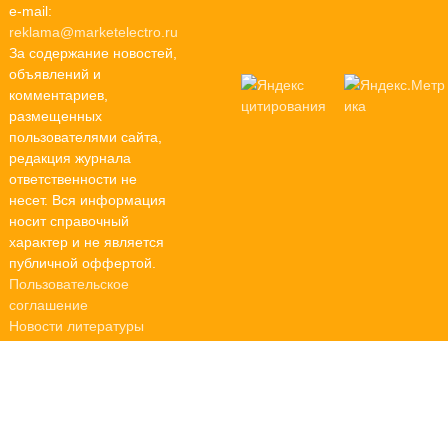
e-mail:
reklama@marketelectro.ru
За содержание новостей,
объявлений и
комментариев,
размещенных
пользователями сайта,
редакция журнала
ответственности не
несет. Вся информация
носит справочный
характер и не является
публичной оффертой.
Пользовательское
соглашение
Новости литературы