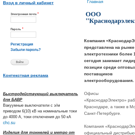
Вы здесь
Главная
Вход в личный кабинет
ООО
*
Электронная почта
"Краснодарэлек
*
Пароль
Компания «КраснодарЭ
Регистрация
представлена на рынке
Забыли пароль?
электротехники более 1
сегодня занимает лид
позиции среди оптовы
поставщиков
Контекстная реклама
электрооборудования.
Офисы
Быстродействующий выключатель
для БАВР
«КраснодарЭлектро» раб
Вакуумные выключатели с э/м
Краснодаре, а также в Мо
приводом 6(10) кВ на номинальные токи
Санкт-Петербурге.
до 4000 А, токи отключения до 50 кА
chc.su
Компания «КраснодарЭле
Изделия для тоннелей и метро от
официальный дистрибью