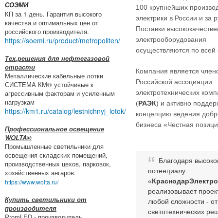
СОЭМИ
100 крупнейших произво
КП за 1 день. Гарантия высокого
электрики в России и за 
качества и оптимальных цен от
Поставки высококачестве
российского производителя.
https://soemi.ru/product/metropoliten/
электрооборудования
осуществляются по всей
Тех.решения для нефтегазовой
отрасти
Компания является член
Металлические кабельные лотки
Российской ассоциации
СИСТЕМА КМ® устойчивые к
агрессивным факторам и усиленным
электротехнических ком
нагрузкам
(
РАЭК
) и активно подде
https://km1.ru/catalog/lestnichnyj_lotok/
концепцию ведения добр
бизнеса «Честная позиц
Профессиональное освещение
WOLTA®
Промышленные светильники для
освещения складских помещений,
Благодаря высок
производственных цехов, парковок,
потенциалу
хозяйственных ангаров.
«
КраснодарЭлектро
https://www.wolta.ru/
реализовывает проек
Купить светильники от
любой сложности - от
производителя
светотехнических ре
PromLED - производитель