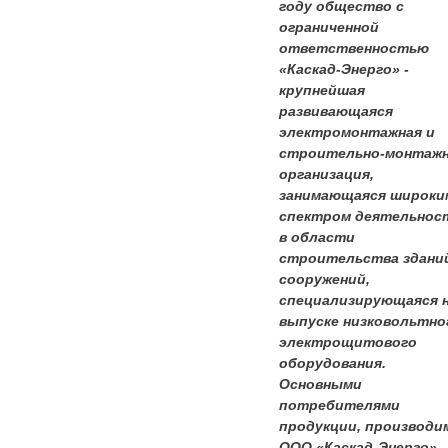
году общество с
ограниченной
ответственностью
«Каскад-Энерго» -
крупнейшая
развивающаяся
электромонтажная и
строительно-монтаж
организация,
занимающаяся широки
спектром деятельнос
в области
строительства здани
сооружений,
специализирующаяся 
выпуске низковольтно
электрощитового
оборудования.
Основными
потребителями
продукции, производи
ООО «Каскад-Энерго»,