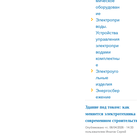
мическое
оборудован
ие
Электропри
воды.
Устройства
управления
электропри
водами
комплектны
е
Электроуго
льные
изделия
Энергосбер
ежение
Здание под током: как
меняется электротехника 
современном строительст
Опубликовано чт, 06/04/2026 - 14:33
пользователем
Игнатов Сергей