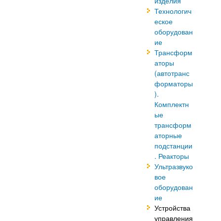
изделия
Технологич
еское
оборудован
ие
Трансформ
аторы
(автотранс
форматоры
).
Комплектн
ые
трансформ
аторные
подстанции
. Реакторы
Ультразвуко
вое
оборудован
ие
Устройства
управления