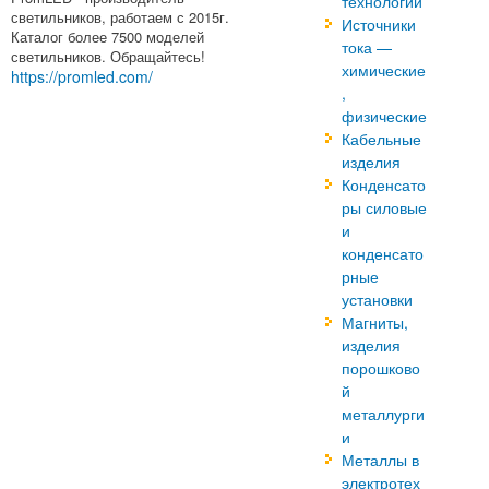
технологии
светильников, работаем с 2015г.
Источники
Каталог более 7500 моделей
тока —
светильников. Обращайтесь!
химические
https://promled.com/
,
физические
Кабельные
изделия
Конденсато
ры силовые
и
конденсато
рные
установки
Магниты,
изделия
порошково
й
металлурги
и
Металлы в
электротех