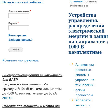
Вы здесь
Главная
»
Статьи по
Вход в личный кабинет
электротехнике
*
Электронная почта
Устройства
управления,
*
распределения
Пароль
электрической
энергии и защи
Регистрация
на напряжение 
Забыли пароль?
1000 В
комплектные
Контекстная реклама
Автоматизи
рованные
системы
Быстродействующий выключатель
управления
для БАВР
технологич
Вакуумные выключатели с э/м
приводом 6(10) кВ на номинальные токи
еским
до 4000 А, токи отключения до 50 кА
процессом
chc.su
Аппараты
высокого
Изделия для тоннелей и метро от