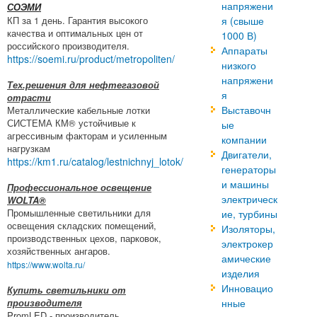
напряжени
СОЭМИ
КП за 1 день. Гарантия высокого
я (свыше
качества и оптимальных цен от
1000 В)
российского производителя.
Аппараты
https://soemi.ru/product/metropoliten/
низкого
напряжени
Тех.решения для нефтегазовой
я
отрасти
Выставочн
Металлические кабельные лотки
СИСТЕМА КМ® устойчивые к
ые
агрессивным факторам и усиленным
компании
нагрузкам
Двигатели,
https://km1.ru/catalog/lestnichnyj_lotok/
генераторы
и машины
Профессиональное освещение
электрическ
WOLTA®
Промышленные светильники для
ие, турбины
освещения складских помещений,
Изоляторы,
производственных цехов, парковок,
электрокер
хозяйственных ангаров.
амические
https://www.wolta.ru/
изделия
Инновацио
Купить светильники от
производителя
нные
PromLED - производитель