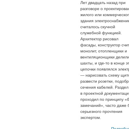
Лет двадцать назад при
разговоре о проектирова
жилого или коммерческо
здания электроснабжени
считалось скучной
служебной функцией.
Архитектор рисовал
фасады, конструктор счи
монолит, отопленщики и
вентиляционщики делил
шахты, и где-то в конце э
цепочки появлялся элект
— нарисовать схему щит
развести розетки, подобр
сечения кабелей. Раздел
в проектной документаци
проходил по принципу «
замечаний», часто даже 
серьезного прочтения
экспертом.
Подробн