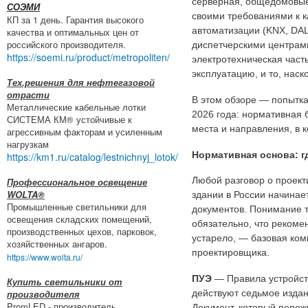
серверная, общедомовые
СОЭМИ
своими требованиями к 
КП за 1 день. Гарантия высокого
автоматизации (KNX, DAL
качества и оптимальных цен от
российского производителя.
диспетчерскими центрами
https://soemi.ru/product/metropoliten/
электротехническая част
эксплуатацию, и то, нас
Тех.решения для нефтегазовой
отрасти
В этом обзоре — попытка
Металлические кабельные лотки
2026 года: нормативная 
СИСТЕМА КМ® устойчивые к
места и направления, в 
агрессивным факторам и усиленным
нагрузкам
Нормативная основа: гд
https://km1.ru/catalog/lestnichnyj_lotok/
Любой разговор о проект
Профессиональное освещение
WOLTA®
здании в России начинает
Промышленные светильники для
документов. Понимание т
освещения складских помещений,
обязательно, что рекоме
производственных цехов, парковок,
устарело, — базовая ко
хозяйственных ангаров.
проектировщика.
https://www.wolta.ru/
ПУЭ
— Правила устройств
Купить светильники от
производителя
действуют седьмое изда
PromLED - производитель
Документ, который переж