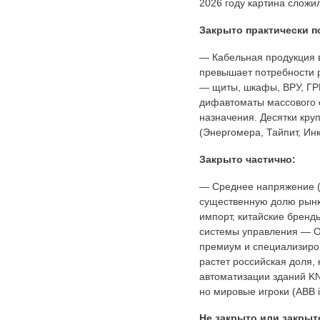
2026 году картина сложи
Закрыто практически п
— Кабельная продукция в
превышает потребности р
— щиты, шкафы, ВРУ, ГР
дифавтоматы массового с
назначения. Десятки кру
(Энергомера, Тайпит, Ин
Закрыто частично:
— Среднее напряжение (
существенную долю рынк
импорт, китайские бренд
системы управления — ОВ
премиум и специализиро
растет российская доля
автоматизации зданий K
но мировые игроки (ABB i
Не закрыто или закрыт