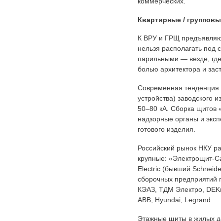
коммерческих.
Квартирные / групповы
К ВРУ и ГРЩ предъявляю
нельзя располагать под 
парильными — везде, где
болью архитектора и зас
Современная тенденция 
устройства) заводского 
50–80 кА. Сборка щитов 
надзорные органы и экс
готового изделия.
Российский рынок НКУ р
крупные: «Электрощит-Са
Electric (бывший Schneid
сборочных предприятий 
КЭАЗ, ТДМ Электро, DEKra
ABB, Hyundai, Legrand.
Этажные щиты в жилых до