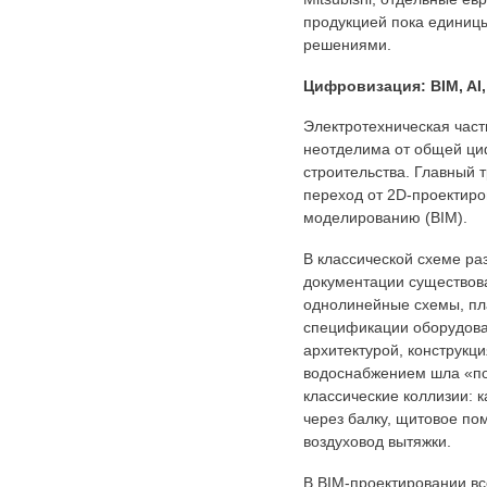
продукцией пока единиц
решениями.
Цифровизация: BIM, AI
Электротехническая част
неотделима от общей ц
строительства. Главный 
переход от 2D-проектир
моделированию (BIM).
В классической схеме ра
документации существов
однолинейные схемы, пла
спецификации оборудова
архитектурой, конструкц
водоснабжением шла «по
классические коллизии: 
через балку, щитовое по
воздуховод вытяжки.
В BIM-проектировании вс