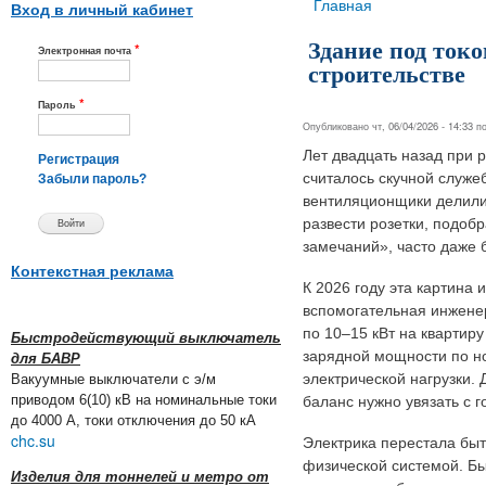
Вы здесь
Главная
Вход в личный кабинет
Здание под ток
*
Электронная почта
строительстве
*
Пароль
Опубликовано чт, 06/04/2026 - 14:33 
Лет двадцать назад при 
Регистрация
считалось скучной служе
Забыли пароль?
вентиляционщики делили 
развести розетки, подоб
замечаний», часто даже 
Контекстная реклама
К 2026 году эта картина
вспомогательная инженер
по 10–15 кВт на квартир
Быстродействующий выключатель
зарядной мощности по но
для БАВР
электрической нагрузки. 
Вакуумные выключатели с э/м
приводом 6(10) кВ на номинальные токи
баланс нужно увязать с 
до 4000 А, токи отключения до 50 кА
chc.su
Электрика перестала бы
физической системой. Бы
Изделия для тоннелей и метро от