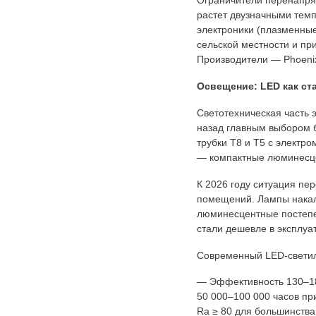
Ограничители перенапря
растет двузначными тем
электроники (плазменные
сельской местности и пр
Производители — Phoenix 
Освещение: LED как ста
Светотехническая часть 
назад главным выбором 
трубки T8 и T5 с электр
— компактные люминесцен
К 2026 году ситуация пе
помещений. Лампы накал
люминесцентные постепен
стали дешевле в эксплуа
Современный LED-светил
— Эффективность 130–180
50 000–100 000 часов пр
Ra ≥ 80 для большинства