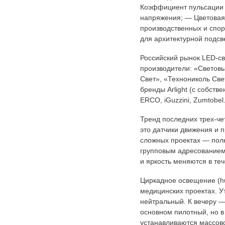
Коэффициент пульсации н
напряжения; — Цветовая 
производственных и спо
для архитектурной подсв
Российский рынок LED-св
производители: «Световы
Свет», «Технониколь Све
бренды Arlight (с собств
ERCO, iGuzzini, Zumtobel
Тренд последних трех-ч
это датчики движения и п
сложных проектах — пол
групповым адресованием
и яркость меняются в те
Циркадное освещение (hum
медицинских проектах. У
нейтральный. К вечеру —
основном пилотный, но в
устанавливаются массов