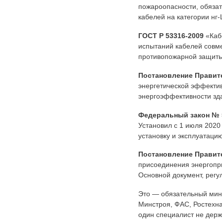
пожароопасности, обязат
кабелей на категории нг-
ГОСТ Р 53316-2009
«Каб
испытаний кабелей совм
противопожарной защиты
Постановление Правите
энергетической эффектив
энергоэффективности зд
Федеральный закон № 5
Установил с 1 июля 2020
установку и эксплуатаци
Постановление Правите
присоединения энергопр
Основной документ, рег
Это — обязательный мин
Минстроя, ФАС, Ростехна
один специалист не держ