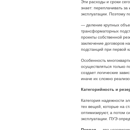
Эти расходы и сроки сег
знает: переплачивать за
эксплуатации. Поэтому п
— деление крупных объе
трансформаторных подста
проекты собственной рез
заключение договоров н
подстанций при первой к
Особенность многокварт
осуществляться только п
создает логические зави
иначе их сложно реализо
Категорийность и рез
Категория надежности э
тех вещей, которые на ст
оптимизируют, а потом с
эксплуатации. ПУЭ опред
Первая
— два независи