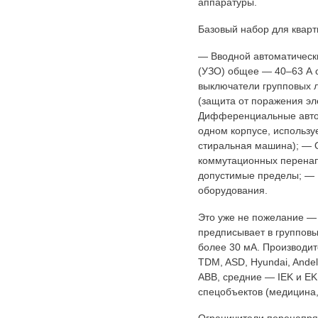
аппаратуры.
Базовый набор для квар
— Вводной автоматически
(УЗО) общее — 40–63 А с
выключатели групповых л
(защита от поражения эл
Дифференциальные автом
одном корпусе, использу
стиральная машина); — 
коммутационных перенап
допустимые пределы; — Р
оборудования.
Это уже не пожелание — 
предписывает в группов
более 30 мА. Производите
TDM, ASD, Hyundai, Ande
ABB, средние — IEK и EK
спецобъектов (медицина, 