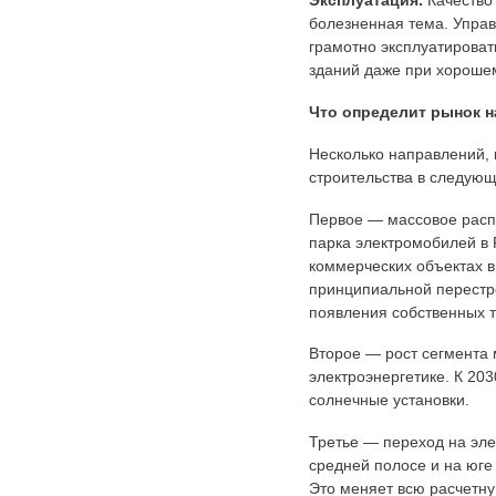
Эксплуатация.
Качество 
болезненная тема. Упра
грамотно эксплуатирова
зданий даже при хорошем
Что определит рынок н
Несколько направлений, 
строительства в следующ
Первое — массовое расп
парка электромобилей в 
коммерческих объектах 
принципиальной перестро
появления собственных 
Второе — рост сегмента 
электроэнергетике. К 20
солнечные установки.
Третье — переход на эле
средней полосе и на юге
Это меняет всю расчетну