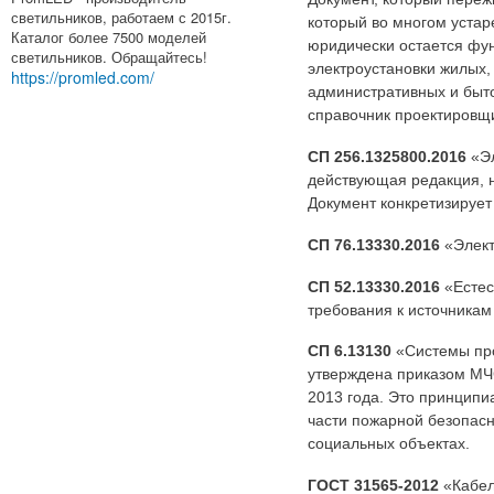
светильников, работаем с 2015г.
который во многом устар
Каталог более 7500 моделей
юридически остается фу
светильников. Обращайтесь!
электроустановки жилых,
https://promled.com/
административных и быт
справочник проектировщ
СП 256.1325800.2016
«Эл
действующая редакция, н
Документ конкретизирует
СП 76.13330.2016
«Элект
СП 52.13330.2016
«Естес
требования к источникам
СП 6.13130
«Системы про
утверждена приказом МЧС
2013 года. Это принципи
части пожарной безопас
социальных объектах.
ГОСТ 31565-2012
«Кабел