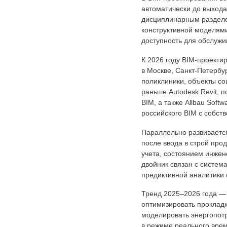
автоматически до выхода
дисциплинарным разделом 
конструктивной моделями
доступность для обслужи
К 2026 году BIM-проекти
в Москве, Санкт-Петербу
поликлиники, объекты с
раньше Autodesk Revit, 
BIM, а также Allbau Sof
российского BIM с собст
Параллельно развиваетс
после ввода в строй про
учета, состоянием инжен
двойник связан с систем
предиктивной аналитики 
Тренд 2025–2026 года —
оптимизировать прокладк
моделировать энергопотр
в режиме реального врем