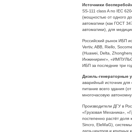
Источники бесперебойн
SS-111 class A по IEC 62
(мощностью от одного до
автоматики (как ГОСТ 34
автоматики), для медици
Российский рынок ИБП ис
Vertiv, ABB, Riello, So
(Huawei, Delta, Zhonghe
Инжиниринг», «ИМПУЛЬС»
ИБП за последние три го
Дизель-генераторные у
аварийный источник для 
питание всего здания (о
многочасовую автономну
Производители ДГУ в Рос
«Грузовая Механика», «Г
постепенно растёт доля к
Sincro, EleMaG), систе
дата-центров и крупных 