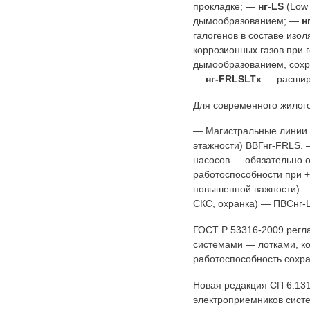
прокладке; —
нг-LS
(Low
дымообразованием; —
н
галогенов в составе изо
коррозионных газов при 
дымообразованием, сохр
—
нг-FRLSLTx
— расшире
Для современного жилого
— Магистральные линии в
этажности) ВВГнг-FRLS.
насосов — обязательно о
работоспособности при +
повышенной важности). 
СКС, охранка) — ПВСнг-L
ГОСТ Р 53316-2009 регл
системами — лотками, ко
работоспособность сохран
Новая редакция СП 6.131
электроприемников сист