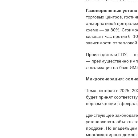
Газопоршневые установ
торговых центров, гости
альтернативой централиз
схеме — за 80%. Стоимос
киловатт-час против 6–1
зависимости от тепловой
Производители ГПУ — те 
— преимущественно импор
локализация на базе ЯМЗ
Микрогенерация: солн
Тема, которая в 2025–202
будет принят соответств
первом чтении в феврале
Действующее законодате
устанавливать объекты г
продажи. Но владельцем 
многоквартирных домов 