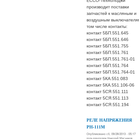
ЕССО-Технолоджи
производит поставки
запчастей к масляным и
воздушным выключателям
том числе контакты:
контакт 5БП.551.645
контакт 5БП.551.646
контакт 5БП.551.755
контакт 5БП.551.761
контакт 5БП.551.761-01
контакт 5БП.551.764
контакт 5БП.551.764-01
контакт 5КА.551.083
контакт 5КА.551.106-06
контакт 5СЯ.551.111
контакт 5СЯ.551.113
контакт 5СЯ.551.194
РЕЛЕ НАПРЯЖЕНИЯ
РН-111М
Опубликовано сб, 09/28/2013 - 05:17
пользователем
Николай Мясников