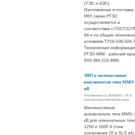
(ТЭС и АЭС).
Изготовление и поставка
НКУ серии РТЗО
осуществляется в
соответствии с ГОСТ2278
94 и по общим техничес
условиям ТУ16-536.024-7
Техническая информаци
РТЗО-88М - рабочий про
0ЛХ.084.215-88М,
ЗИП к маломасляные
выключатели типа ММО-
кВ
Опубликовано сб, 09/28/2013 - 05:10
пользователем
Николай Мясников
Маломасляные
выключатели типа ММО-
кВ для номинальных токо
1250 и 1600 А (токи
отключения 20 и 31,5 кА)