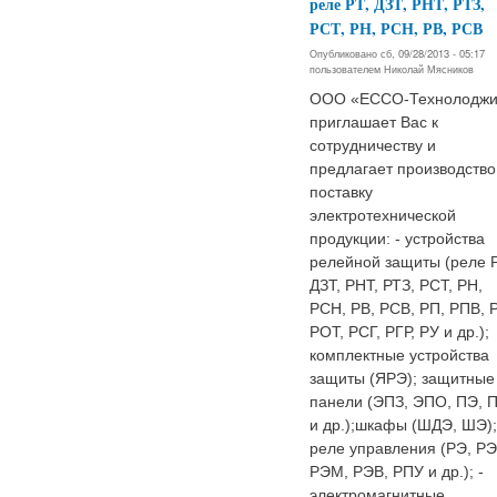
реле РТ, ДЗТ, РНТ, РТЗ,
РСТ, РН, РСН, РВ, РСВ
Опубликовано сб, 09/28/2013 - 05:17
пользователем
Николай Мясников
ООО «ЕССО-Технолодж
приглашает Вас к
сотрудничеству и
предлагает производство
поставку
электротехнической
продукции: - устройства
релейной защиты (реле Р
ДЗТ, РНТ, РТЗ, РСТ, РН,
РСН, РВ, РСВ, РП, РПВ, 
РОТ, РСГ, РГР, РУ и др.);
комплектные устройства
защиты (ЯРЭ); защитные
панели (ЭПЗ, ЭПО, ПЭ, 
и др.);шкафы (ШДЭ, ШЭ);
реле управления (РЭ, РЭ
РЭМ, РЭВ, РПУ и др.); -
электромагнитные