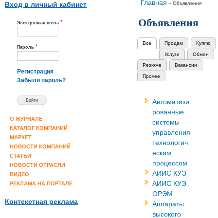
Вы здесь
Главная
»
Объявления
Вход в личный кабинет
Объявления
*
Электронная почта
Все
(активная вкладка)
Продам
Куплю
Главные вкладки
*
Пароль
Услуги
Обмен
Резюме
Вакансии
Регистрация
Прочее
Забыли пароль?
Автоматизи
рованные
О ЖУРНАЛЕ
системы
КАТАЛОГ КОМПАНИЙ
управления
МАРКЕТ
технологич
НОВОСТИ КОМПАНИЙ
еским
СТАТЬИ
процессом
НОВОСТИ ОТРАСЛИ
АИИС КУЭ
ВИДЕО
АИИС КУЭ
РЕКЛАМА НА ПОРТАЛЕ
ОРЭМ
Контекстная реклама
Аппараты
высокого