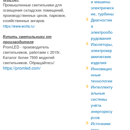
и машины
Промышленные светильники для
электрическ
освещения складских помещений,
ие, турбины
производственных цехов, парковок,
Диагностик
хозяйственных ангаров.
а
https://www.wolta.ru/
электрообо
Купить светильники от
рудования
производителя
Изоляторы,
PromLED - производитель
электрокер
светильников, работаем с 2015г.
амические
Каталог более 7500 моделей
изделия
светильников. Обращайтесь!
https://promled.com/
Инновацио
нные
технологии
Интеллекту
альные
системы
учёта
энергоресу
рсов
Источники
тока —