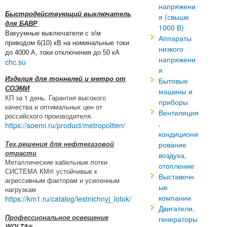
напряжени
Быстродействующий выключатель
я (свыше
для БАВР
1000 В)
Вакуумные выключатели с э/м
Аппараты
приводом 6(10) кВ на номинальные токи
низкого
до 4000 А, токи отключения до 50 кА
напряжени
chc.su
я
Изделия для тоннелей и метро от
Бытовые
СОЭМИ
машины и
КП за 1 день. Гарантия высокого
приборы
качества и оптимальных цен от
Вентиляция
российского производителя.
,
https://soemi.ru/product/metropoliten/
кондициони
Тех.решения для нефтегазовой
рование
отрасти
воздуха,
Металлические кабельные лотки
отопление
СИСТЕМА КМ® устойчивые к
Выставочн
агрессивным факторам и усиленным
ые
нагрузкам
компании
https://km1.ru/catalog/lestnichnyj_lotok/
Двигатели,
Профессиональное освещение
генераторы
WOLTA®