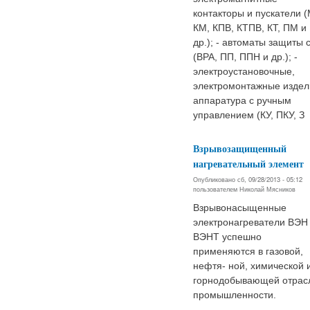
контакторы и пускатели (
КМ, КПВ, КТПВ, КТ, ПМ и
др.); - автоматы защиты 
(ВРА, ПП, ППН и др.); -
электроустановочные,
электромонтажные издел
аппаратура с ручным
управлением (КУ, ПКУ, З
Взрывозащищенный
нагревательный элемент
Опубликовано сб, 09/28/2013 - 05:12
пользователем
Николай Мясников
Взрывонасыщенные
электронагреватели ВЭН
ВЭНТ успешно
применяются в газовой,
нефтя- ной, химической 
горнодобывающей отрас
промышленности.