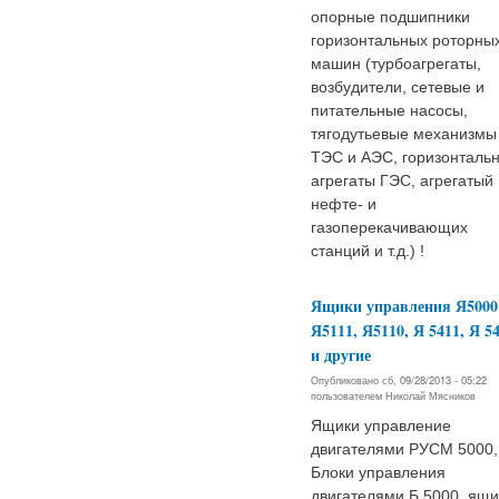
опорные подшипники
горизонтальных роторны
машин (турбоагрегаты,
возбудители, сетевые и
питательные насосы,
тягодутьевые механизмы
ТЭС и АЭС, горизонталь
агрегаты ГЭС, агрегатый
нефте- и
газоперекачивающих
станций и т.д.) !
Ящики управления Я5000
Я5111, Я5110, Я 5411, Я 5
и другие
Опубликовано сб, 09/28/2013 - 05:22
пользователем
Николай Мясников
Ящики управление
двигателями РУСМ 5000,
Блоки управления
двигателями Б 5000, ящи