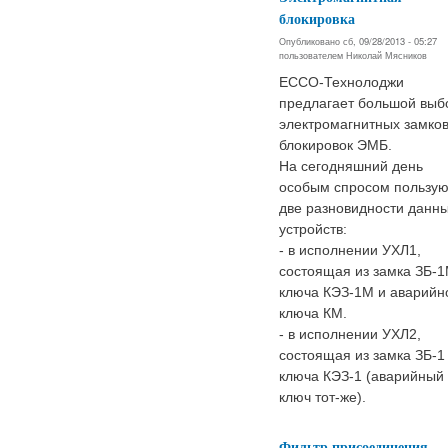
блокировка
Опубликовано сб, 09/28/2013 - 05:27
пользователем
Николай Мясников
ЕССО-Технолоджи
предлагает большой выб
электромагнитных замко
блокировок ЭМБ.
На сегодняшний день
особым спросом пользую
две разновидности данн
устройств:
- в исполнении УХЛ1,
состоящая из замка ЗБ-1
ключа КЭЗ-1М и аварийн
ключа КМ.
- в исполнении УХЛ2,
состоящая из замка ЗБ-1
ключа КЭЗ-1 (аварийный
ключ тот-же).
Фильтр присоединения