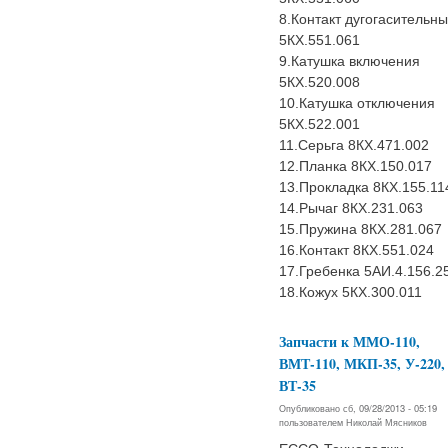
8.Контакт дугогасительн
5КХ.551.061
9.Катушка включения
5КХ.520.008
10.Катушка отключения
5КХ.522.001
11.Серьга 8КХ.471.002
12.Планка 8КХ.150.017
13.Прокладка 8КХ.155.11
14.Рычаг 8КХ.231.063
15.Пружина 8КХ.281.067
16.Контакт 8КХ.551.024
17.Гребенка 5АИ.4.156.2
18.Кожух 5КХ.300.011
Запчасти к ММО-110,
ВМТ-110, МКП-35, У-220,
ВТ-35
Опубликовано сб, 09/28/2013 - 05:19
пользователем
Николай Мясников