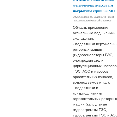
металлопластмассовым
покрытием серии СЭМП
Опубликовано сб, 09/28/2013 - 05:21
пользователем
Николай Мясников
Область применения -
аксиальные подшипники
скольжения:
- подпятники вертикальн
роторных машин
(гидрогенераторы ГЭС,
электродвигатели
циркуляционных насосов
ТЭС, АЭС и насосов
оросительных каналов,
водоподъемов и т.д.);
- подпятники и
контрподпятники
горизонтальных роторны
машин (капсульные
гидроагрегаты ГЭС,
турбоагрегаты ТЭС и АЭ