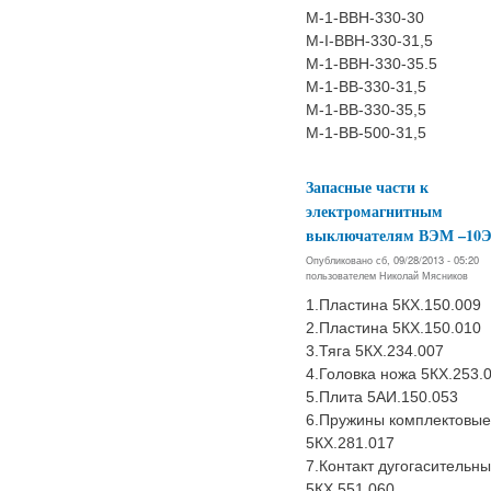
М-1-ВВН-330-30
M-I-BBH-330-31,5
М-1-ВВН-330-35.5
М-1-ВВ-330-31,5
М-1-ВВ-330-35,5
М-1-ВВ-500-31,5
Запасные части к
электромагнитным
выключателям ВЭМ –10
Опубликовано сб, 09/28/2013 - 05:20
пользователем
Николай Мясников
1.Пластина 5КХ.150.009
2.Пластина 5КХ.150.010
3.Тяга 5КХ.234.007
4.Головка ножа 5КХ.253.
5.Плита 5АИ.150.053
6.Пружины комплектовые
5КХ.281.017
7.Контакт дугогасительн
5КХ.551.060