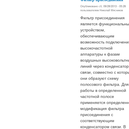
Опубликовано сб, 09/28/2013 - 05:26
пользователем
Николай Мясников
Фильтр присоединения
является функциональн
устройством,
обеспечивающим
возможность подключени
высокочастотной
аппаратуры к фазам
воздушных высоковольтн
линий через конденсато
связи, совместно с кото
они образуют схему
полосового фильтра. Для
работы в определенной
частотной полосе
применяется определен
модификация фильтра
присоединения с
соответствующим
конденсатором связи. В