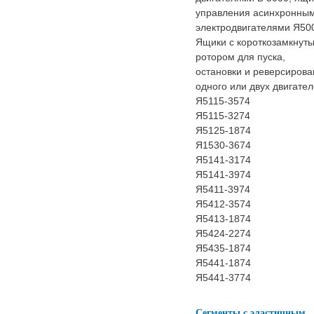
управления асинхронны
электродвигателями Я50
Ящики с короткозамкнут
ротором для пуска,
остановки и реверсирова
одного или двух двигате
Я5115-3574
Я5115-3274
Я5125-1874
Я1530-3674
Я5141-3174
Я5141-3974
Я5411-3974
Я5412-3574
Я5413-1874
Я5424-2274
Я5435-1874
Я5441-1874
Я5441-3774
Сегменты с эластичным