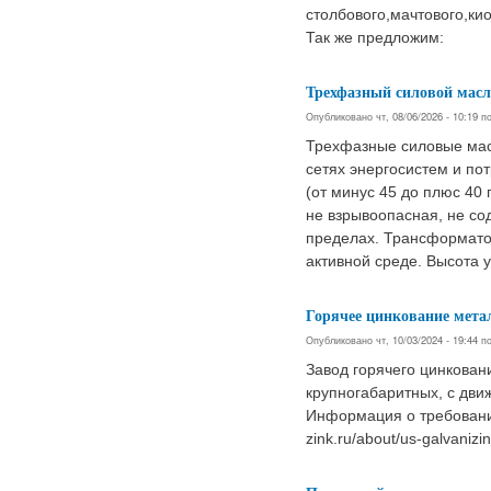
столбового,мачтового,кио
Так же предложим:
Трехфазный силовой масл
Опубликовано чт, 08/06/2026 - 10:19 
Трехфазные силовые мас
сетях энергосистем и по
(от минус 45 до плюс 40 
не взрывоопасная, не с
пределах. Трансформатор
активной среде. Высота 
Горячее цинкование мета
Опубликовано чт, 10/03/2024 - 19:44 
Завод горячего цинкова
крупногабаритных, с дви
Информация о требованиях
zink.ru/about/us-galvanizin