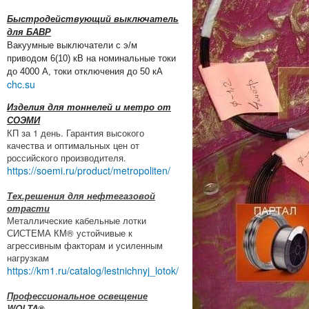
Быстродействующий выключатель
для БАВР
Вакуумные выключатели с э/м
приводом 6(10) кВ на номинальные токи
до 4000 А, токи отключения до 50 кА
chc.su
Изделия для тоннелей и метро от
СОЭМИ
КП за 1 день. Гарантия высокого
качества и оптимальных цен от
российского производителя.
https://soemi.ru/product/metropoliten/
Тех.решения для нефтегазовой
отрасти
Металлические кабельные лотки
СИСТЕМА КМ® устойчивые к
агрессивным факторам и усиленным
нагрузкам
https://km1.ru/catalog/lestnichnyj_lotok/
Профессиональное освещение
WOLTA®