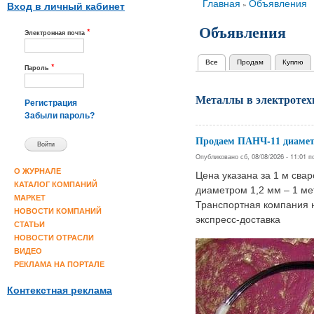
Вы здесь
Главная
Объявления
»
Вход в личный кабинет
Объявления
*
Электронная почта
Все
(активная вкладка)
Продам
Куплю
Главные вкладки
*
Пароль
Металлы в электротех
Регистрация
Забыли пароль?
Продаем ПАНЧ-11 диамет
Опубликовано сб, 08/08/2026 - 11:01 
О ЖУРНАЛЕ
Цена указана за 1 м сва
КАТАЛОГ КОМПАНИЙ
диаметром 1,2 мм – 1 ме
МАРКЕТ
Транспортная компания 
НОВОСТИ КОМПАНИЙ
экспресс-доставка
СТАТЬИ
НОВОСТИ ОТРАСЛИ
ВИДЕО
РЕКЛАМА НА ПОРТАЛЕ
Контекстная реклама