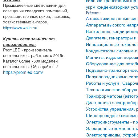
силовой трансформатор т
Промышленные светильники для
укрм конденсаторная уст
освещения складских помещений,
Рубрика:
производственных цехов, парковок,
Автоматизированные сис
хозяйственных ангаров.
Аппараты высокого напр
https://www.wolta.ru/
Вентиляция, кондициони
Двигатели, генераторы и
Купить светильники от
Инновационные техноло
производителя
PromLED - производитель
Конденсаторы силовые и
светильников, работаем с 2015г.
Магниты, изделия порош
Каталог более 7500 моделей
Оборудование для возоб
светильников. Обращайтесь!
Подъемно-транспортное,
https://promled.com/
Полупроводниковые сило
Работы и услуги
Свароч
Технологическое оборуд
Трансформаторы (автотр
Диагностика электрообо
Устройства управления, 
Шинопроводные системы 
Электроинструменты - п
Электронные компонент
Электроприводы. Устрой