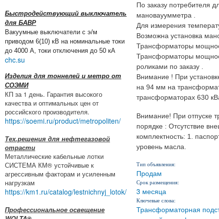
По заказу потребителя д
Быстродействующий выключатель
мановауумметра .
для БАВР
Для измерения температ
Вакуумные выключатели с э/м
Возможна установка ман
приводом 6(10) кВ на номинальные токи
Трансформаторы мощност
до 4000 А, токи отключения до 50 кА
Трансформаторы мощност
chc.su
роликами по заказу .
Изделия для тоннелей и метро от
Внимание ! При установк
СОЭМИ
на 94 мм на трансформат
КП за 1 день. Гарантия высокого
трансформаторах 630 кВ
качества и оптимальных цен от
российского производителя.
Внимание! При отпуске 
https://soemi.ru/product/metropoliten/
порядке : Отсутствие вн
комплектность: 1. паспор
Тех.решения для нефтегазовой
уровень масла.
отрасти
Металлические кабельные лотки
Тип объявления:
СИСТЕМА КМ® устойчивые к
Продам
агрессивным факторам и усиленным
нагрузкам
Срок размещения:
3 месяца
https://km1.ru/catalog/lestnichnyj_lotok/
Ключевые слова:
Трансформаторная подст
Профессиональное освещение
WOLTA®