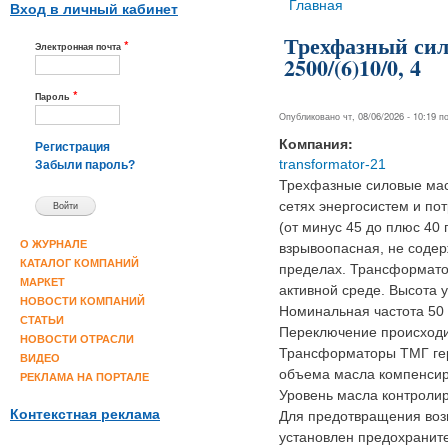
Вы здесь
Главная
Вход в личный кабинет
Трехфазный сил
*
Электронная почта
2500/(6)10/0, 4
*
Пароль
Опубликовано чт, 08/06/2026 - 10:19 
Компания:
Регистрация
transformator-21
Забыли пароль?
Трехфазные силовые мас
сетях энергосистем и по
(от минус 45 до плюс 40 
О ЖУРНАЛЕ
взрывоопасная, не соде
КАТАЛОГ КОМПАНИЙ
пределах. Трансформатор
МАРКЕТ
активной среде. Высота 
НОВОСТИ КОМПАНИЙ
Номинальная частота 50 
СТАТЬИ
Переключение происходи
НОВОСТИ ОТРАСЛИ
Трансформаторы ТМГ гер
ВИДЕО
объема масла компенсир
РЕКЛАМА НА ПОРТАЛЕ
Уровень масла контролир
Контекстная реклама
Для предотвращения воз
установлен предохранит