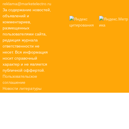
reklama@marketelectro.ru
За содержание новостей,
объявлений и
комментариев,
размещенных
пользователями сайта,
редакция журнала
ответственности не
несет. Вся информация
носит справочный
характер и не является
публичной оффертой.
Пользовательское
соглашение
Новости литературы