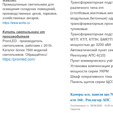
Трансформаторная подс
Промышленные светильники для
различного типа ктп
освещения складских помещений,
(столбовые,мачтовые,кио
производственных цехов, парковок,
хозяйственных ангаров.
модульные,бетонные) од
https://www.wolta.ru/
трансформаторные,прох
тупиковые.
Купить светильники от
Трансформаторная подс
производителя
МТП, КТП, КТПН, БМКТП
PromLED - производитель
мощностью до 3200 кВА
светильников, работаем с 2015г.
Каталог более 7500 моделей
Автоматический пункт с
светильников. Обращайтесь!
Реклоузер АПС-6(10)
https://promled.com/
Пункт коммерческого учё
Установка компенсации 
мощности серии УКРМ
Шкаф оперативного тока
Панель щитов серии ЩО
Камеры ксо, панели що-7
ктп 160.. Реклоузер АПС
Опубликовано чт, 08/06/2026 - 10:20 
Гаврилов