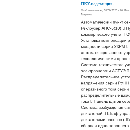
ПКУ.подстанция.
Опубликовано чт, 08/06/2026 - 10:19 
Гаврилов
Автоматический пункт с
Реклоузер АПС-6(10)  П
коммерческого учёта ПКУ
Установка компенсации 
мощности серии УКРМ 
автоматизированного уп
технологическими проце
Система технического уч
электроэнергии АСТУЭ 
Распределительное устро
напряжения серии РУНН
оперативного тока сери
распределительные шка
тока  Панель щитов се
Система возбуждения си
двигателей  Шкаф упра
двигателями насосов (Ш
сборная одностороннего