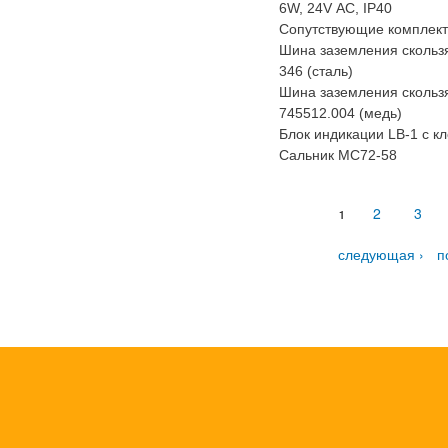
6W, 24V АС, IP40
Сопутствующие комплек
Шина заземления скольз
346 (сталь)
Шина заземления сколь
745512.004 (медь)
Блок индикации LB-1 с 
Сальник МС72-58
Страницы
2
3
1
следующая ›
п