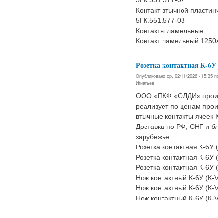
5ГК.551.577-02
Контакт втычной пластин
5ГК.551.577-03
Контакты ламельные
Контакт ламельный 1250
Розетка контактная К-6У
Опубликовано ср, 02/11/2026 - 15:35 
Игнатьев
ООО «ПКФ «ОЛДИ» произ
реализует по ценам про
втычные контакты ячеек К
Доставка по РФ, СНГ и б
зарубежье.
Розетка контактная К-6У 
Розетка контактная К-6У 
Розетка контактная К-6У 
Нож контактный К-6У (К-V
Нож контактный К-6У (К-
Нож контактный К-6У (К-