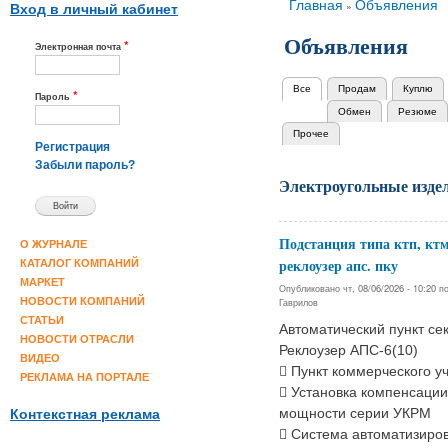
Вы здесь
Главная
Объявления
»
Вход в личный кабинет
Объявления
*
Электронная почта
Все
(активная вкладка)
Продам
Куплю
Главные вкладки
*
Пароль
Обмен
Резюме
Прочее
Регистрация
Забыли пароль?
Электроугольные изде
Подстанция типа ктп, ктм
О ЖУРНАЛЕ
реклоузер апс. пку
КАТАЛОГ КОМПАНИЙ
МАРКЕТ
Опубликовано чт, 08/06/2026 - 10:20 
НОВОСТИ КОМПАНИЙ
Гаврилов
СТАТЬИ
Автоматический пункт с
НОВОСТИ ОТРАСЛИ
Реклоузер АПС-6(10)
ВИДЕО
 Пункт коммерческого у
РЕКЛАМА НА ПОРТАЛЕ
 Установка компенсации
мощности серии УКРМ
Контекстная реклама
 Система автоматизиро