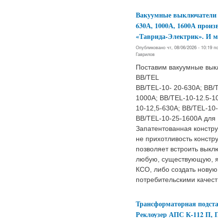
Вакуумные выключатели 
630А, 1000А, 1600А произ
«Таврида-Электрик». И м
Опубликовано чт, 08/06/2026 - 10:19 
Гаврилов
Поставим вакуумные вык
ВВ/TEL
ВВ/TEL-10- 20-630А; ВВ/T
1000А; BB/TEL-10-12.5-1
10-12,5-630А; ВВ/TEL-10
ВВ/TEL-10-25-1600А для
Запатентованная конструк
не прихотливость констр
позволяет встроить выкл
любую, существующую, я
КСО, либо создать новую
потребительскими качест
Трансформаторная подст
Реклоузер АПС К-112 П, 