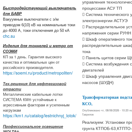
управления технологиче
Быстродействующий выключатель
процессами АСУ ТП
для БАВР
 Система технического 
Вакуумные выключатели с э/м
электроэнергии АСТУЭ
приводом 6(10) кВ на номинальные токи
 Распределительное уст
до 4000 А, токи отключения до 50 кА
напряжения серии РУНН
chc.su
 Шкаф оперативного то
распределительные шка
Изделия для тоннелей и метро от
СОЭМИ
тока
КП за 1 день. Гарантия высокого
 Панель щитов серии 
качества и оптимальных цен от
 Система возбуждения 
российского производителя.
двигателей
https://soemi.ru/product/metropoliten/
 Шкаф управления двиг
насосов (ШУДН)
Тех.решения для нефтегазовой
отрасти
Металлические кабельные лотки
Трансформаторная подст
СИСТЕМА КМ® устойчивые к
КСО,
агрессивным факторам и усиленным
нагрузкам
Опубликовано чт, 08/06/2026 - 10:20 
Гаврилов
https://km1.ru/catalog/lestnichnyj_lotok/
Реализуем: Установки пр
Профессиональное освещение
грунта КТПОБ-63,КТПТО
WOLTA®