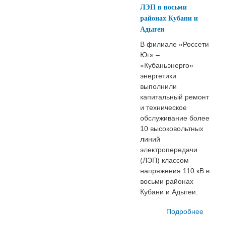
ЛЭП в восьми
не
районах Кубани и
подве
Адыгеи
энерг
В филиале «Россети
Юг» –
«Кубаньэнерго»
энергетики
выполнили
капитальный ремонт
и техническое
обслуживание более
10 высоковольтных
линий
электропередачи
(ЛЭП) классом
напряжения 110 кВ в
восьми районах
Кубани и Адыгеи.
Подробнее
о «Ро