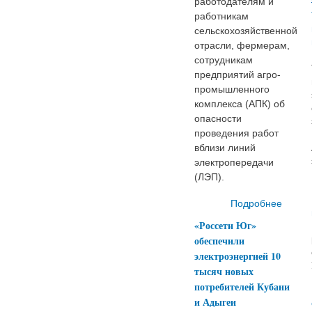
работодателям и
работникам
сельскохозяйственной
отрасли, фермерам,
сотрудникам
предприятий агро-
промышленного
комплекса (АПК) об
опасности
проведения работ
вблизи линий
электропередачи
(ЛЭП).
Подробнее
«Россети Юг»
«Уль
обеспечили
электроэнергией 10
сельх
тысяч новых
потребителей Кубани
и Адыгеи