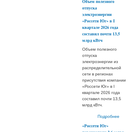
Объем полезного
пов
отпуска
надеж
электроэнергии
бол
«Россети Юг» в I
клю
квартале 2026 года
составил почти 13,5
в
млрд кВтч
ра
Куб
Объем полезного
А
отпуска
электроэнергии из
распределительной
сети в регионах
присутствия компании
«Россети Юг» в I
квартале 2026 года
составил почти 13,5
млрд кВтч.
Подробнее
«Россети Юг»