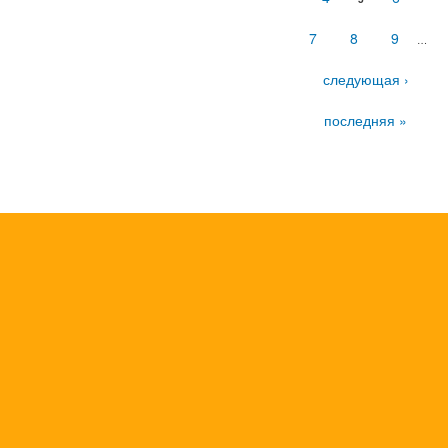
7
8
9
…
следующая ›
последняя »