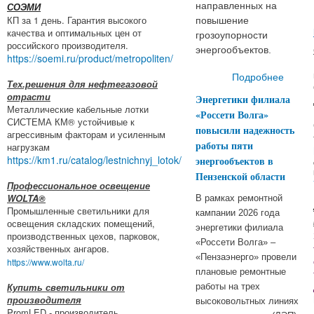
направленных на
СОЭМИ
КП за 1 день. Гарантия высокого
повышение
качества и оптимальных цен от
грозоупорности
российского производителя.
энергообъектов.
https://soemi.ru/product/metropoliten/
Подробнее
Тех.решения для нефтегазовой
«Дал
отрасти
Энергетики филиала
распр
Металлические кабельные лотки
«Россети Волга»
сетев
СИСТЕМА КМ® устойчивые к
повысили надежность
агрессивным факторам и усиленным
(в
работы пяти
нагрузкам
https://km1.ru/catalog/lestnichnyj_lotok/
энергообъектов в
предп
Пензенской области
необ
Профессиональное освещение
для
WOLTA®
В рамках ремонтной
бе
Промышленные светильники для
кампании 2026 года
освещения складских помещений,
энерг
энергетики филиала
производственных цехов, парковок,
«Россети Волга» –
хозяйственных ангаров.
гр
«Пензаэнерго» провели
https://www.wolta.ru/
плановые ремонтные
Купить светильники от
работы на трех
производителя
высоковольтных линиях
PromLED - производитель