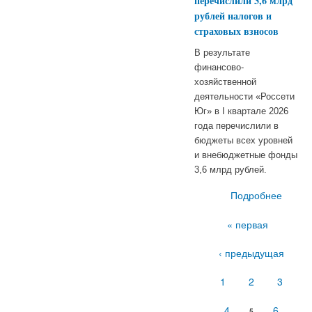
перечислили 3,6 млрд
элект
рублей налогов и
«Росс
страховых взносов
I квар
года
В результате
п
финансово-
хозяйственной
деятельности «Россети
Юг» в I квартале 2026
года перечислили в
бюджеты всех уровней
и внебюджетные фонды
3,6 млрд рублей.
Подробнее
о «Р
Страницы
« первая
переч
3,
‹ предыдущая
на
1
2
3
стр
в
4
6
5