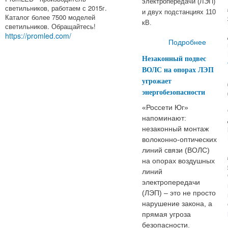
электропередачи (ЛЭП)
светильников, работаем с 2015г.
и двух подстанциях 110
Каталог более 7500 моделей
кВ.
светильников. Обращайтесь!
https://promled.com/
Подробнее
о Э
Незаконный подвес
ВОЛС на опорах ЛЭП
угрожает
энергобезопасности
на
ра
«Россети Юг»
энерг
напоминают:
в П
незаконный монтаж
волоконно‑оптических
линий связи (ВОЛС)
на опорах воздушных
линий
электропередачи
(ЛЭП) – это не просто
нарушение закона, а
прямая угроза
безопасности.