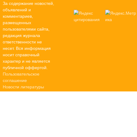
За содержание новостей,
объявлений и
комментариев,
размещенных
пользователями сайта,
редакция журнала
ответственности не
несет. Вся информация
носит справочный
характер и не является
публичной оффертой.
Пользовательское
соглашение
Новости литературы