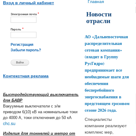
Вы здесь
Главная
Вход в личный кабинет
Новости
*
Электронная почта
отрасли
*
Пароль
АО «Дальневосточная
распределительная
Регистрация
сетевая компания»
Забыли пароль?
(входит в Группу
РусГидро)
предпринимает все
Контекстная реклама
необходимые шаги для
обеспечения
бесперебойного
Быстродействующий выключатель
энергоснабжения в
для БАВР
предстоящем грозовом
Вакуумные выключатели с э/м
сезоне 2026 года.
приводом 6(10) кВ на номинальные токи
до 4000 А, токи отключения до 50 кА
Специалисты
chc.su
компании реализуют
комплекс мер,
Изделия для тоннелей и метро от