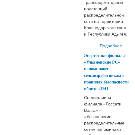
трансформаторных
подстанций
распределительной
сети на территории
Краснодарского края
и Республики Адыгея.
Подробнее
о «
отрем
Энергетики филиала
б
«Ульяновские РС»
напоминают
Кра
сельхозработникам о
правилах безопасности
вблизи ЛЭП
Специалисты
филиала «Россети
Волга» –
«Ульяновские
распределительные
сети» напоминают