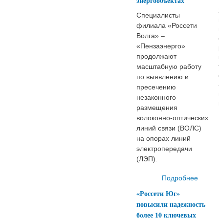
энергообъектах
Специалисты
филиала «Россети
Волга» –
«Пензаэнерго»
продолжают
масштабную работу
по выявлению и
пресечению
незаконного
размещения
волоконно-оптических
линий связи (ВОЛС)
на опорах линий
электропередачи
(ЛЭП).
Подробнее
о Э
«Россети Юг»
«Пенз
повысили надежность
зафик
более 10 ключевых
более