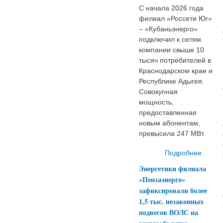
С начала 2026 года
филиал «Россети Юг»
– «Кубаньэнерго»
подключил к сетям
компании свыше 10
тысяч потребителей в
Краснодарском крае и
Республике Адыгея.
Совокупная
мощность,
предоставленная
новым абонентам,
превысила 247 МВт.
Подробнее
о «Р
о
Энергетики филиала
элект
«Пензаэнерго»
10 т
зафиксировали более
пот
1,5 тыс. незаконных
Кубан
подвесов ВОЛС на