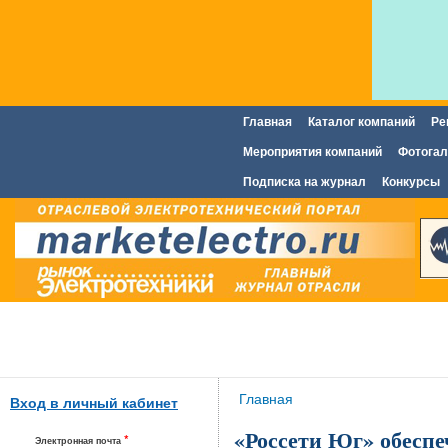
Главная
Каталог компаний
Ре
Главное меню
Мероприятия компаний
Фотогал
Подписка на журнал
Конкурсы
Вы здесь
Главная
Вход в личный кабинет
«Россети Юг» обеспе
*
Электронная почта