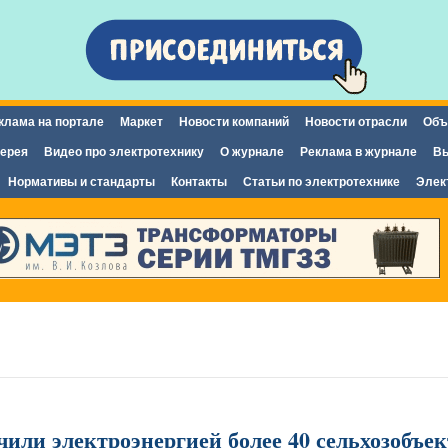
Перейти к
основному
содержанию
клама на портале
Маркет
Новости компаний
Новости отрасли
Объ
ерея
Видео про электротехнику
О журнале
Реклама в журнале
Вы
Нормативы и стандарты
Контакты
Статьи по электротехнике
Элек
чили электроэнергией более 40 сельхозобъе