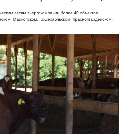
ческим сетям энергокомпании более 40 объектов
нском, Майкопском, Кошехабльском, Красногвардейском,