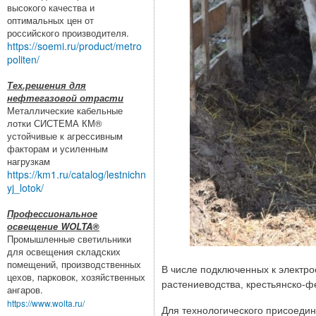
высокого качества и
оптимальных цен от
российского производителя.
https://soemi.ru/product/metro
politen/
Тех.решения для
нефтегазовой отрасти
Металлические кабельные
лотки СИСТЕМА КМ®
устойчивые к агрессивным
факторам и усиленным
нагрузкам
https://km1.ru/catalog/lestnichn
yj_lotok/
Профессиональное
освещение WOLTA®
Промышленные светильники
для освещения складских
помещений, производственных
В числе подключенных к электро
цехов, парковок, хозяйственных
растениеводства, крестьянско-
ангаров.
https://www.wolta.ru/
Для технологического присоедин