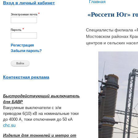
Вы здесь
Главная
Вход в личный кабинет
«Россети Юг» г
*
Электронная почта
*
Специалисты филиала «Р
Пароль
Мостовском районах Крас
центров и сельских насе
Регистрация
Забыли пароль?
Контекстная реклама
Быстродействующий выключатель
для БАВР
Вакуумные выключатели с э/м
приводом 6(10) кВ на номинальные токи
до 4000 А, токи отключения до 50 кА
chc.su
Изделия для тоннелей и метро от