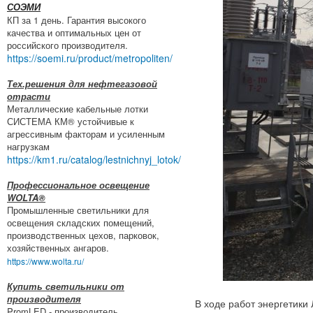
СОЭМИ
КП за 1 день. Гарантия высокого
качества и оптимальных цен от
российского производителя.
https://soemi.ru/product/metropoliten/
Тех.решения для нефтегазовой
отрасти
Металлические кабельные лотки
СИСТЕМА КМ® устойчивые к
агрессивным факторам и усиленным
нагрузкам
https://km1.ru/catalog/lestnichnyj_lotok/
Профессиональное освещение
WOLTA®
Промышленные светильники для
освещения складских помещений,
производственных цехов, парковок,
хозяйственных ангаров.
https://www.wolta.ru/
Купить светильники от
производителя
В ходе работ энергетики
PromLED - производитель