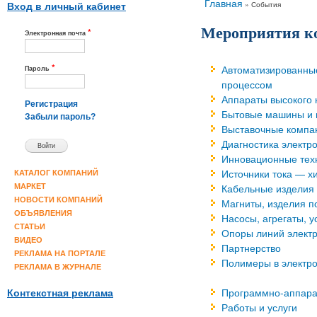
Вы здесь
Главная
»
События
Вход в личный кабинет
Мероприятия к
*
Электронная почта
*
Автоматизированны
Пароль
процессом
Аппараты высокого 
Регистрация
Бытовые машины и
Забыли пароль?
Выставочные компа
Диагностика электр
Инновационные тех
Источники тока — х
КАТАЛОГ КОМПАНИЙ
Кабельные изделия
МАРКЕТ
НОВОСТИ КОМПАНИЙ
Магниты, изделия п
ОБЪЯВЛЕНИЯ
Насосы, агрегаты, 
СТАТЬИ
Опоры линий элект
ВИДЕО
Партнерство
РЕКЛАМА НА ПОРТАЛЕ
Полимеры в электро
РЕКЛАМА В ЖУРНАЛЕ
Программно-аппара
Контекстная реклама
Работы и услуги