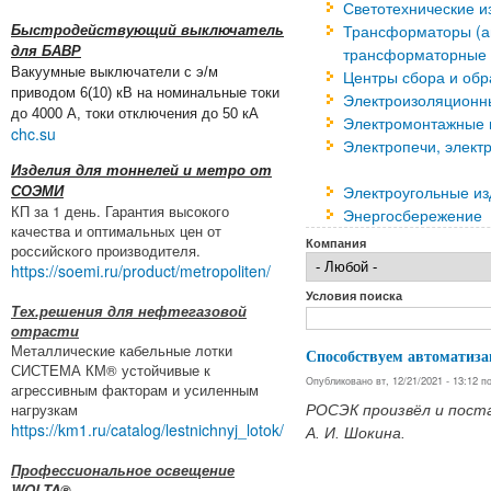
Светотехнические и
Трансформаторы (а
Быстродействующий выключатель
для БАВР
трансформаторные 
Вакуумные выключатели с э/м
Центры сбора и об
приводом 6(10) кВ на номинальные токи
Электроизоляционн
до 4000 А, токи отключения до 50 кА
Электромонтажные и
chc.su
Электропечи, элект
Изделия для тоннелей и метро от
Электроугольные и
СОЭМИ
КП за 1 день. Гарантия высокого
Энергосбережение
качества и оптимальных цен от
Компания
российского производителя.
https://soemi.ru/product/metropoliten/
Условия поиска
Тех.решения для нефтегазовой
отрасти
Металлические кабельные лотки
Способствуем автоматиза
СИСТЕМА КМ® устойчивые к
Опубликовано вт, 12/21/2021 - 13:12 
агрессивным факторам и усиленным
нагрузкам
РОСЭК произвёл и пост
https://km1.ru/catalog/lestnichnyj_lotok/
А. И. Шокина.
Профессиональное освещение
WOLTA®