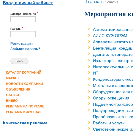
Вы здесь
Главная
»
События
Вход в личный кабинет
Мероприятия к
*
Электронная почта
*
Автоматизированны
Пароль
АИИС КУЭ ОРЭМ
Аппараты низкого 
Регистрация
Вентиляция, кондиц
Забыли пароль?
Двигатели, генерат
Изоляторы, электро
Интеллектуальные с
ИТ
КАТАЛОГ КОМПАНИЙ
Конденсаторы силов
МАРКЕТ
НОВОСТИ КОМПАНИЙ
Металлы в электрот
ОБЪЯВЛЕНИЯ
Оборудование для в
СТАТЬИ
Опоры освещения
ВИДЕО
Подъемно-транспорт
РЕКЛАМА НА ПОРТАЛЕ
Полупроводниковые
РЕКЛАМА В ЖУРНАЛЕ
Преобразовательная
Работы и услуги
Контекстная реклама
Светотехнические и