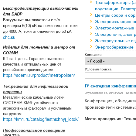
Трансформаторы (а
подстанции. Реакто
Быстродействующий выключатель
для БАВР
Центры сбора и об
Вакуумные выключатели с э/м
Электроизоляционн
приводом 6(10) кВ на номинальные токи
Электромонтажные и
до 4000 А, токи отключения до 50 кА
Электропечи, элект
chc.su
Электроугольные и
Энергосбережение
Изделия для тоннелей и метро от
СОЭМИ
Компания
КП за 1 день. Гарантия высокого
качества и оптимальных цен от
российского производителя.
Условия поиска
https://soemi.ru/product/metropoliten/
IV ежегодная конференц
Тех.решения для нефтегазовой
отрасти
Опубликовано ср, 05/13/2026 - 12:56 
Металлические кабельные лотки
Конференция, объединяю
СИСТЕМА КМ® устойчивые к
производители системны
агрессивным факторам и усиленным
нагрузкам
https://km1.ru/catalog/lestnichnyj_lotok/
​Место проведения: Техно
Профессиональное освещение
WOLTA®