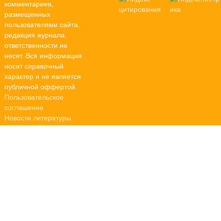
комментариев,
размещенных
пользователями сайта,
редакция журнала
ответственности не
несет. Вся информация
носит справочный
характер и не является
публичной оффертой.
Пользовательское
соглашение
Новости литературы