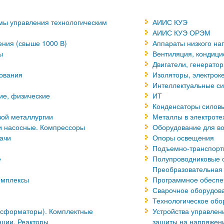
мы управления технологическим
АИИС КУЭ
АИИС КУЭ ОРЭМ
ения (свыше 1000 В)
Аппараты низкого на
ы
Вентиляция, кондици
Двигатели, генерато
дования
Изоляторы, электрок
Интеллектуальные си
ие, физические
ИТ
Конденсаторы силовы
вой металлургии
Металлы в электроте
ки насосные. Компрессоры
Оборудование для во
ачи
Опоры освещения
Подъемно-транспортн
е
Полупроводниковые 
Преобразовательная 
омплексы
Программное обеспе
Сварочное оборудова
Технологическое обо
нсформаторы). Комплектные
Устройства управлен
ции. Реакторы
защиты на напряжени