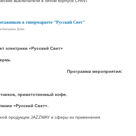
ческие выключатели в литом корпусе CHINT
нтажников в гипермаркете "Русский Свет"
ем
Екатерина Зуева
ет электрики «Русский Свет»
Пермь
Программа мероприятия:
астников, приветственный кофе.
мпании «Русский Свет».
одной продукции JAZZWAY и сферы их применения.