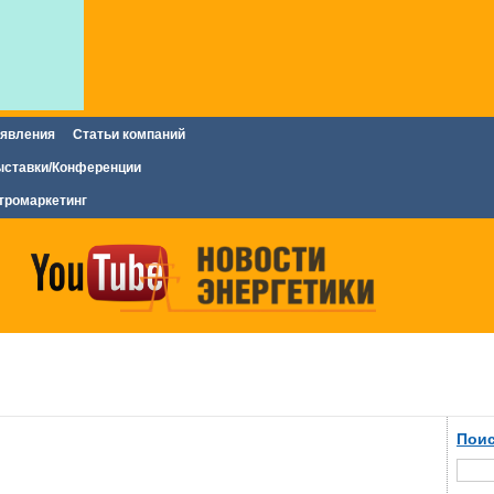
явления
Статьи компаний
ставки/Конференции
тромаркетинг
Поис