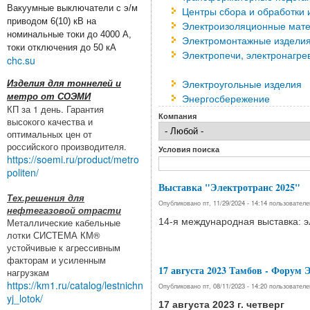
Вакуумные выключатели с э/м
Центры сбора и обработки
приводом 6(10) кВ на
Электроизоляционные мат
номинальные токи до 4000 А,
Электромонтажные изделия
токи отключения до 50 кА
Электропечи, электронагре
chc.su
Электроугольные изделия
Изделия для тоннелей и
метро от СОЭМИ
Энергосбережение
КП за 1 день. Гарантия
Компания
высокого качества и
оптимальных цен от
российского производителя.
Условия поиска
https://soemi.ru/product/metro
politen/
Выставка "Электротранс 2025"
Тех.решения для
Опубликовано пт, 11/29/2024 - 14:14 пользовател
нефтегазовой отрасти
Металлические кабельные
14-я международная выставка: э
лотки СИСТЕМА КМ®
устойчивые к агрессивным
факторам и усиленным
17 августа 2023 Тамбов - Фор
нагрузкам
https://km1.ru/catalog/lestnichn
Опубликовано пт, 08/11/2023 - 14:20 пользовател
yj_lotok/
17 августа 2023 г. четверг