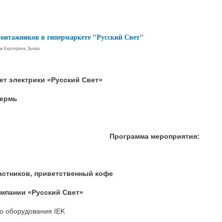
онтажников в гипермаркете "Русский Свет"
ем
Екатерина Зуева
ет электрики «Русский Свет»
Пермь
Программа мероприятия:
частников, приветственный кофе
омпании «Русский Свет»
о оборудования IEK