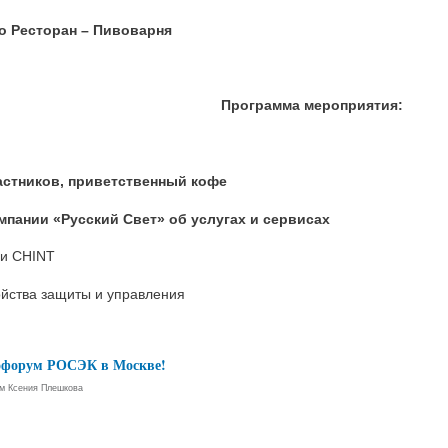
o Ресторан – Пивоварня
Программа мероприятия:
частников, приветственный кофе
мпании «Русский Свет» об услугах и сервисах
ии CHINT
йства защиты и управления
офорум РОСЭК в Москве!
ем
Ксения Плешкова