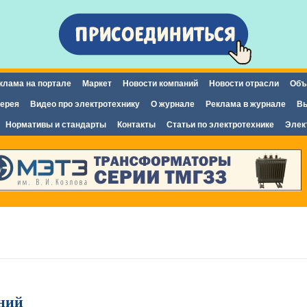
Перейти к
основному
содержанию
клама на портале
Маркет
Новости компаний
Новости отрасли
Объ
ерея
Видео про электротехнику
О журнале
Реклама в журнале
Вы
Нормативы и стандарты
Контакты
Статьи по электротехнике
Элек
ний