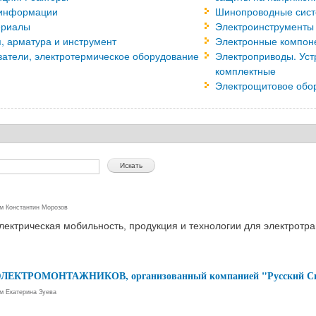
 информации
Шинопроводные сист
ериалы
Электроинструменты
, арматура и инструмент
Электронные компон
ватели, электротермическое оборудование
Электроприводы. Уст
комплектные
Электрощитовое обо
ем
Константин Морозов
лектрическая мобильность, продукция и технологии для электротр
ум ЭЛЕКТРОМОНТАЖНИКОВ, организованный компанией "Русский С
ем
Екатерина Зуева