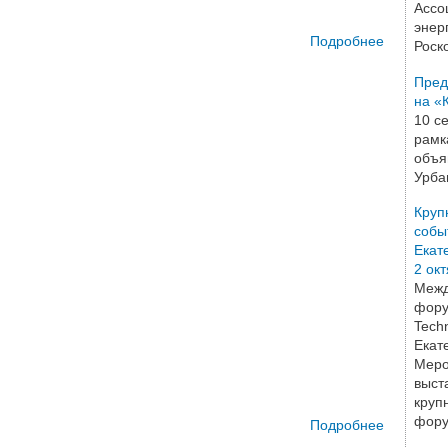
Ассо
энер
Подробнее
о 15 июн
Роск
ЭЛЕКТР
Пред
на «
10 с
компани
рамк
объя
Урба
Круп
собы
Екат
2 ок
Межд
фору
Tech
Екат
Меро
выст
круп
фору
Подробнее
о Пер