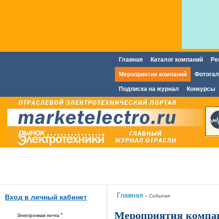
Главная
Каталог компаний
Ре
Главное меню
Мероприятия компаний
Фотогал
Подписка на журнал
Конкурсы
Вы здесь
Главная
»
События
Вход в личный кабинет
Мероприятия компа
*
Электронная почта