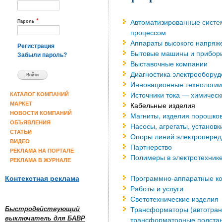
*
Автоматизированные систе
Пароль
процессом
Аппараты высокого напряж
Регистрация
Бытовые машины и прибор
Забыли пароль?
Выставочные компании
Диагностика электрообору
Инновационные технологии
Источники тока — химическ
КАТАЛОГ КОМПАНИЙ
Кабельные изделия
МАРКЕТ
НОВОСТИ КОМПАНИЙ
Магниты, изделия порошко
ОБЪЯВЛЕНИЯ
Насосы, агрегаты, установ
СТАТЬИ
Опоры линий электроперед
ВИДЕО
Партнерство
РЕКЛАМА НА ПОРТАЛЕ
Полимеры в электротехник
РЕКЛАМА В ЖУРНАЛЕ
Программно-аппаратные к
Контекстная реклама
Работы и услуги
Светотехнические изделия
Трансформаторы (автотра
Быстродействующий
выключатель для БАВР
трансформаторные подстан