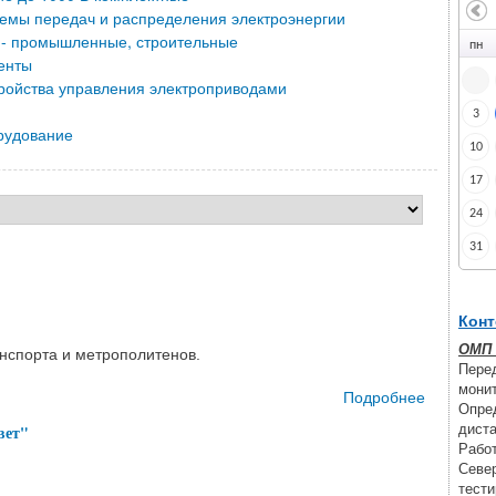
емы передач и распределения электроэнергии
 - промышленные, строительные
пн
енты
ройства управления электроприводами
3
рудование
10
17
24
31
Конт
ОМП 
анспорта и метрополитенов.
Пере
монит
Подробнее
о Выс
Опред
"Электро
дист
вет"
Работ
Севе
тести