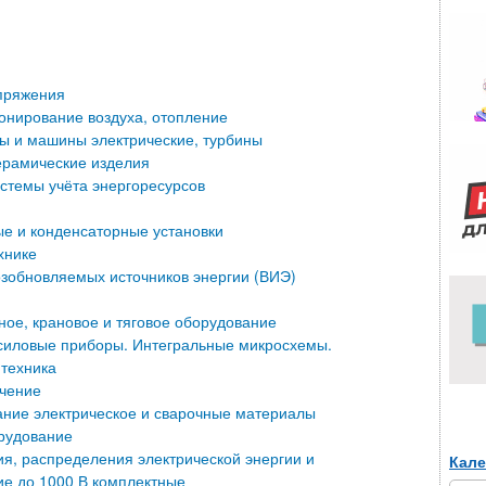
пряжения
онирование воздуха, отопление
ры и машины электрические, турбины
ерамические изделия
стемы учёта энергоресурсов
е и конденсаторные установки
хнике
зобновляемых источников энергии (ВИЭ)
ое, крановое и тяговое оборудование
силовые приборы. Интегральные микросхемы.
техника
чение
ние электрическое и сварочные материалы
рудование
ия, распределения электрической энергии и
Кале
е до 1000 В комплектные