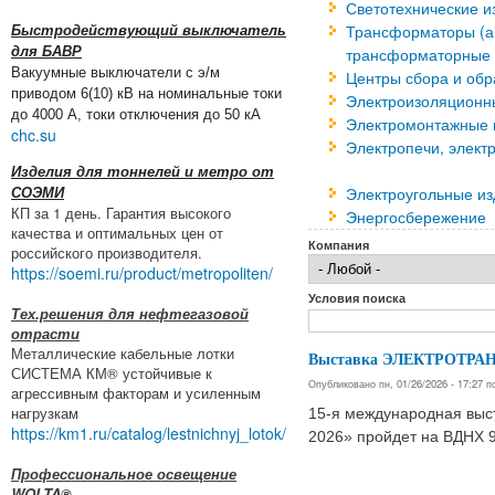
Светотехнические и
Трансформаторы (а
Быстродействующий выключатель
для БАВР
трансформаторные 
Вакуумные выключатели с э/м
Центры сбора и об
приводом 6(10) кВ на номинальные токи
Электроизоляционн
до 4000 А, токи отключения до 50 кА
Электромонтажные и
chc.su
Электропечи, элект
Изделия для тоннелей и метро от
Электроугольные и
СОЭМИ
КП за 1 день. Гарантия высокого
Энергосбережение
качества и оптимальных цен от
Компания
российского производителя.
https://soemi.ru/product/metropoliten/
Условия поиска
Тех.решения для нефтегазовой
отрасти
Металлические кабельные лотки
Выставка ЭЛЕКТРОТРАН
СИСТЕМА КМ® устойчивые к
Опубликовано пн, 01/26/2026 - 17:27 
агрессивным факторам и усиленным
нагрузкам
15-я международная выст
https://km1.ru/catalog/lestnichnyj_lotok/
2026» пройдет на ВДНХ 9
Профессиональное освещение
WOLTA®