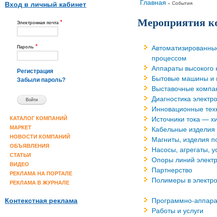
Вы здесь
Главная
»
События
Вход в личный кабинет
Мероприятия к
*
Электронная почта
*
Автоматизированны
Пароль
процессом
Аппараты высокого 
Регистрация
Бытовые машины и
Забыли пароль?
Выставочные компа
Диагностика электр
Инновационные тех
Источники тока — х
КАТАЛОГ КОМПАНИЙ
Кабельные изделия
МАРКЕТ
НОВОСТИ КОМПАНИЙ
Магниты, изделия п
ОБЪЯВЛЕНИЯ
Насосы, агрегаты, 
СТАТЬИ
Опоры линий элект
ВИДЕО
Партнерство
РЕКЛАМА НА ПОРТАЛЕ
Полимеры в электро
РЕКЛАМА В ЖУРНАЛЕ
Программно-аппара
Контекстная реклама
Работы и услуги