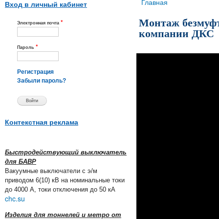
Вы здесь
Главная
Вход в личный кабинет
Монтаж безмуфт
*
Электронная почта
компании ДКС
*
Пароль
Регистрация
Забыли пароль?
Контекстная реклама
Быстродействующий выключатель
для БАВР
Вакуумные выключатели с э/м
приводом 6(10) кВ на номинальные токи
до 4000 А, токи отключения до 50 кА
chc.su
Изделия для тоннелей и метро от