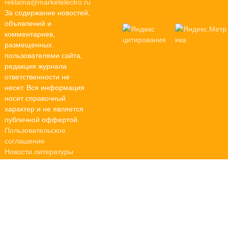
reklama@marketelectro.ru
За содержание новостей,
объявлений и
комментариев,
размещенных
пользователями сайта,
редакция журнала
ответственности не
несет. Вся информация
носит справочный
характер и не является
публичной оффертой.
Пользовательское
соглашение
Новости литературы