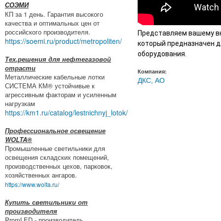
СОЭМИ
КП за 1 день. Гарантия высокого
качества и оптимальных цен от
российского производителя.
Представляем вашему вн
https://soemi.ru/product/metropoliten/
который предназначен д
оборудования.
Тех.решения для нефтегазовой
отрасти
Компания:
Металлические кабельные лотки
ДКС, АО
СИСТЕМА КМ® устойчивые к
агрессивным факторам и усиленным
нагрузкам
https://km1.ru/catalog/lestnichnyj_lotok/
Профессиональное освещение
WOLTA®
Промышленные светильники для
освещения складских помещений,
производственных цехов, парковок,
хозяйственных ангаров.
https://www.wolta.ru/
Купить светильники от
производителя
PromLED - производитель