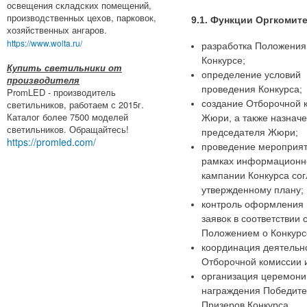
освещения складских помещений,
производственных цехов, парковок,
9.1. Функции Оргкомит
хозяйственных ангаров.
https://www.wolta.ru/
разработка Положения
Конкурсе;
Купить светильники от
определение условий
производителя
проведения Конкурса;
PromLED - производитель
создание Отборочной 
светильников, работаем с 2015г.
Каталог более 7500 моделей
Жюри, а также назнач
светильников. Обращайтесь!
председателя Жюри;
https://promled.com/
проведение мероприят
рамках информационн
кампании Конкурса со
утвержденному плану;
контроль оформления 
заявок в соответствии 
Положением о Конкурс
координация деятельн
Отборочной комиссии 
организация церемони
награждения Победите
Призеров Конкурса.