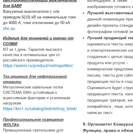
Быстродействующий выключатель
календарей, а также
для БАВР
изображения готового 
Вакуумные выключатели с э/м
Лучший выставочный
приводом 6(10) кВ на номинальные токи
данной номинации пр
до 4000 А, токи отключения до 50 кА
дизайн-проекты стенда
chc.su
фотографии готовой эк
Лучший продающий тек
Изделия для тоннелей и метро от
СОЭМИ
оцениваться тексты энер
КП за 1 день. Гарантия высокого
и электротехнических ко
качества и оптимальных цен от
созданные с целью прод
российского производителя.
продукта или усгули –
https://soemi.ru/product/metropoliten/
коммерческие предложен
письма, тексты для сайт
Тех.решения для нефтегазовой
отрасти
продающие посты в соцс
Металлические кабельные лотки
Оцениваться будет стру
СИСТЕМА КМ® устойчивые к
продающего текста, нал
агрессивным факторам и усиленным
продающих тригеров, ка
нагрузкам
копирайтинга , язык, кот
https://km1.ru/catalog/lestnichnyj_lotok/
написан текст.
Профессиональное освещение
WOLTA®
9. Оргкомитет Конкурса
Промышленные светильники для
Функции, права и обяз