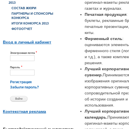
оригинал-макеты рекл
2013
газетах и журналах.
СОСТАВ ЖЮРИ
ПАРТНЕРЫ И СПОНСОРЫ
Печатная продукция
:
КОНКУРСА
буклеты, рекламные б
ИТОГИ КОНКУРСА 2013
печатные презентации
ФОТООТЧЕТ
киты.
Фирменный стиль
:
Вход в личный кабинет
оцениваются элемент
фирменного стиля (лог
*
Электронная почта
и т.д.), а также компле
решения.
*
Пароль
Лучший корпоратив
сувенир.
Принимаютс
изображения оригинал
Регистрация
корпоративных сувенир
Забыли пароль?
сопроводительной пре
об истории создания и
использования.
Лучший корпоратив
Контекстная реклама
календарь.
Принимаю
оригинал-макеты корп