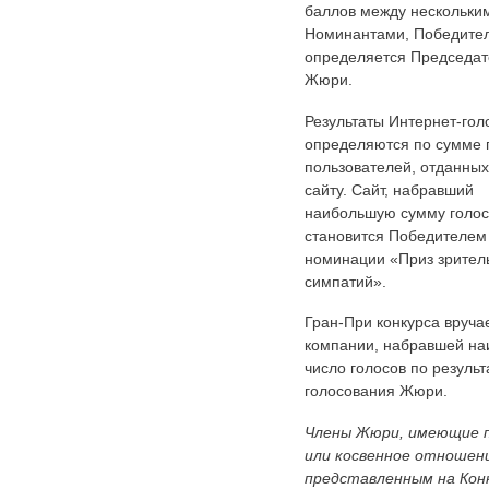
баллов между нескольки
Номинантами, Победите
определяется Председа
Жюри.
Результаты Интернет-гол
определяются по сумме 
пользователей, отданны
сайту. Сайт, набравший
наибольшую сумму голос
становится Победителем
номинации «Приз зрител
симпатий».
Гран-При конкурса вруча
компании, набравшей н
число голосов по резуль
голосования Жюри.
Члены Жюри, имеющие 
или косвенное отношени
представленным на Кон