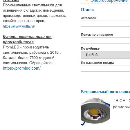
Энергосбережение
Промышленные светильники для
Поиск
освещения складских помещений,
производственных цехов, парковок,
Заголовок
хозяйственных ангаров.
https://www.wolta.ru/
Поиск по описанию
Купить светильники от
производителя
PromLED - производитель
По рубрике
светильников, работаем с 2015г.
Каталог более 7500 моделей
светильников. Обращайтесь!
По названию товара
https://promled.com/
Встраиваемый потолочны
TRICE - 
размеры: