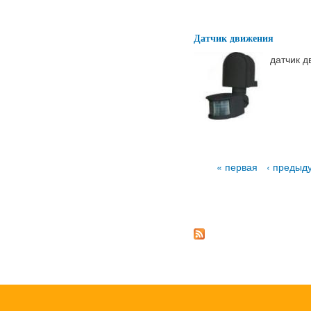
Датчик движения
датчик д
Страницы
« первая
‹ предыд