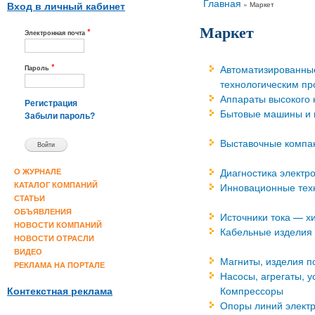
Вы здесь
Главная
»
Маркет
Вход в личный кабинет
Маркет
*
Электронная почта
*
Автоматизированны
Пароль
технологическим п
Аппараты высокого 
Регистрация
Бытовые машины и
Забыли пароль?
Выставочные компа
Диагностика электр
О ЖУРНАЛЕ
Инновационные тех
КАТАЛОГ КОМПАНИЙ
СТАТЬИ
ОБЪЯВЛЕНИЯ
Источники тока — х
НОВОСТИ КОМПАНИЙ
Кабельные изделия
НОВОСТИ ОТРАСЛИ
ВИДЕО
Магниты, изделия п
РЕКЛАМА НА ПОРТАЛЕ
Насосы, агрегаты, у
Компрессоры
Контекстная реклама
Опоры линий элект