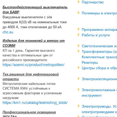
Партнерство
Быстродействующий выключатель
для БАВР
Полимеры в электро
Вакуумные выключатели с э/м
приводом 6(10) кВ на номинальные токи
до 4000 А, токи отключения до 50 кА
Программно-аппара
chc.su
Работы и услуги
Изделия для тоннелей и метро от
Светотехнические и
СОЭМИ
КП за 1 день. Гарантия высокого
Трансформаторы (а
качества и оптимальных цен от
Комплектные транс
российского производителя.
Реакторы
https://soemi.ru/product/metropoliten/
Центры сбора и об
Тех.решения для нефтегазовой
Электроизоляционн
отрасти
Металлические кабельные лотки
СИСТЕМА КМ® устойчивые к
Электромонтажные и
агрессивным факторам и усиленным
инструмент
нагрузкам
https://km1.ru/catalog/lestnichnyj_lotok/
Электроприводы. Ус
электроприводами 
Профессиональное освещение
WOLTA®