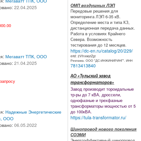
ия:
Мегаватт ТПК, ООО
ОМП воздушных ЛЭП
овано:
22.04.2025
Передовые решения для
мониторинга ЛЭП 6-35 кВ.
Определение места и типа КЗ,
00.00
дистанционная передача данных.
Работа в условиях Крайнего
Севера. Возможность
тестирования до 12 месяцев.
https://dc-en.ru/catalog/20/229/
ия:
Мегаватт ТПК, ООО
erid: 2VfnxwytZgt
Реклама. ООО "ДС-ИНЖИНИРИНГ". ИНН
овано:
21.04.2025
7813413840
АО «Тульский завод
запросу
трансформаторов»
Завод производит тороидальные
тр-ры до 7 кВА, дроссели,
однофазные и трехфазные
трансформаторы мощностью от 5
до 100кВА.
ия:
Надежные Энергетические
https://tula-transformator.ru/
я, ООО
овано:
06.05.2022
Шинопровод нового поколения
СОЭМИ
Энергоэффективный шинопровод