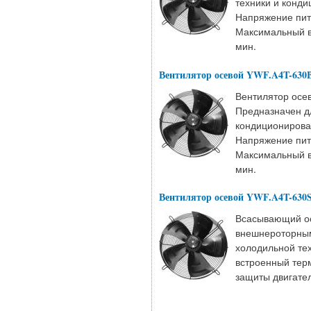
техники и конди
Напряжение пита
Максимальный во
мин.
Вентилятор осевой YWF.A4T-630
Вентилятор осе
Предназначен д
кондиционирован
Напряжение пита
Максимальный во
мин.
Вентилятор осевой YWF.A4T-630
Всасывающий ос
внешнероторным
холодильной те
встроенный терм
защиты двигател