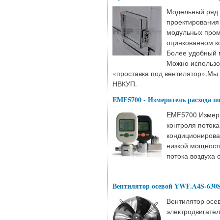
Модельный ряд 
проектирования
модульных пром
оцинкованном к
Более удобный 
Можно использов
«проставка под вентилятор».​​​​
НВКУП.
EMF5700 - Измеритель расхода по
EMF5700 Измери
контроля потока
кондиционирова
низкой мощности
потока воздуха
Вентилятор осевой YWF.A4S-630
Вентилятор осе
электродвигате