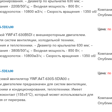
ционирования. − Диаметр по крыльчатке 630 мм; −
ния - 220В/50Гц; − Входная мощность - 800 Вт; −
Компани
здухопоток - 10800 м3/ч; − Скорость вращения - 1350 об/
Опублик
B-5DIA00
Цена:
по 
вой YWF4T-630B5DI с внешнероторным двигателем.
ля систем вентиляции, холодильной техники,
ия и теплотехники. − Диаметр по крыльчатке 630 мм; −
ния - 380В/50Гц; − Входная мощность - 850 Вт; −
Компани
здухопоток - 10800м3/ч; − Скорость вращения - 1350 об/
Опублик
S-5DIA00
Цена:
по 
евой вентилятор YWF.A4T-630S-5DIA00 с
 двигателем предназначен для систем вентиляции,
хники и кондиционирования, теплотехники. Имеет
оконтакт (155±5°C), который может использоваться для
Компани
я от перегрева.
Опублик