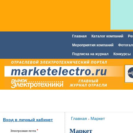
Главная
Каталог компаний
Ре
Главное меню
Мероприятия компаний
Фотогал
Подписка на журнал
Конкурсы
Вы здесь
Главная
Маркет
»
Вход в личный кабинет
Маркет
*
Электронная почта