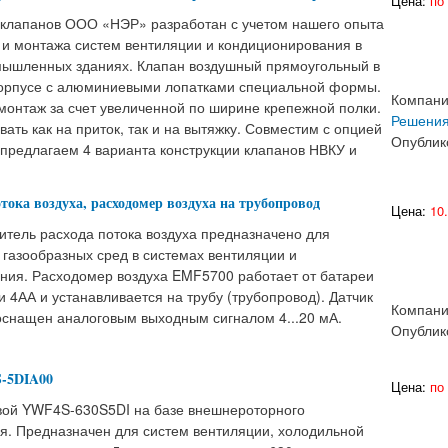
Цена:
по 
клапанов ООО «НЭР» разработан с учетом нашего опыта
 и монтажа систем вентиляции и кондиционирования в
ышленных зданиях. Клапан воздушный прямоугольный в
орпусе с алюминиевыми лопатками специальной формы.
Компан
монтаж за счет увеличенной по ширине крепежной полки.
Решени
ать как на приток, так и на вытяжку. Совместим с опцией
Опублик
 Мы предлагаем 4 варианта конструкции клапанов НВКУ и
тока воздуха, расходомер воздуха на трубопровод
Цена:
10
тель расхода потока воздуха предназначено для
 газообразных сред в системах вентиляции и
ния. Расходомер воздуха EMF5700 работает от батареи
 4АА и устанавливается на трубу (трубопровод). Датчик
Компан
 оснащен аналоговым выходным сигналом 4...20 мА.
Опублик
S-5DIA00
Цена:
по 
вой YWF4S-630S5DI на базе внешнероторного
ля. Предназначен для систем вентиляции, холодильной