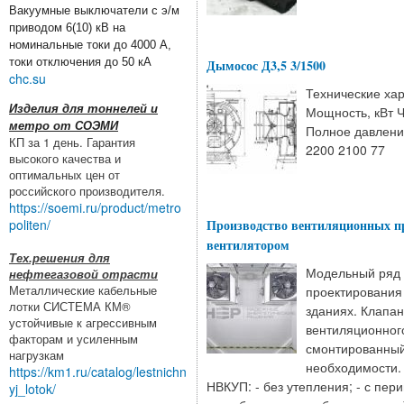
Вакуумные выключатели с э/м
приводом 6(10) кВ на
номинальные токи до 4000 А,
токи отключения до 50 кА
Дымосос Д3,5 3/1500
chc.su
Технические хар
Изделия для тоннелей и
Мощность, кВт Ч
метро от СОЭМИ
Полное давление
КП за 1 день. Гарантия
2200 2100 77
высокого качества и
оптимальных цен от
российского производителя.
https://soemi.ru/product/metro
Производство вентиляционных п
politen/
вентилятором
Тех.решения для
Модельный ряд 
нефтегазовой отрасти
Металлические кабельные
проектирования
лотки СИСТЕМА КМ®
зданиях. Клапан
устойчивые к агрессивным
вентиляционног
факторам и усиленным
смонтированный
нагрузкам
необходимости.
https://km1.ru/catalog/lestnichn
НВКУП: - без утепления; - с пе
yj_lotok/