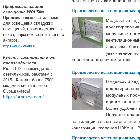
для обогрева и комбинированны
Профессиональное
Производство вентиляционных п
освещение WOLTA®
Промышленные светильники
Модельный ряд 
для освещения складских
проектирования
помещений, производственных
модульных пром
цехов, парковок, хозяйственных
вентиляционный
ангаров.
лопатками без 
https://www.wolta.ru/
увеличенной по
Купить светильники от
«проставка под вентилятор».​​​​​​
производителя
PromLED - производитель
Производство вентиляционных п
светильников, работаем с
2015г. Каталог более 7500
Модельный ряд 
моделей светильников.
проектирования
Обращайтесь!
модульных пром
https://promled.com/
оцинкованном к
Более удобный 
Подходит для и
вентиляции за счет встроенной 
конструкции клапанов НВКУ и Н
Производство вентиляционных п