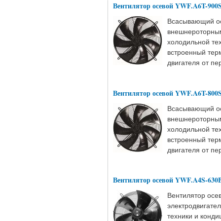
Вентилятор осевой YWF.A6T-900S
Всасывающий ос
внешнероторным
холодильной те
встроенный тер
двигателя от пе
Вентилятор осевой YWF.A6T-800S
Всасывающий ос
внешнероторным
холодильной те
встроенный тер
двигателя от пе
Вентилятор осевой YWF.A4S-630
Вентилятор осе
электродвигате
техники и конди