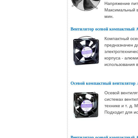
Напряжение пита
Максимальный во
мин.
Вентилятор осевой компактный 
Компактный осе
предназначен д
электротехничес
корпуса - алюми
использования в
Осевой компактный вентилятор 
Осевой вентиля
системах венти
технике и т. д.
Подходит для ис
Вентилятор осевой компактный 