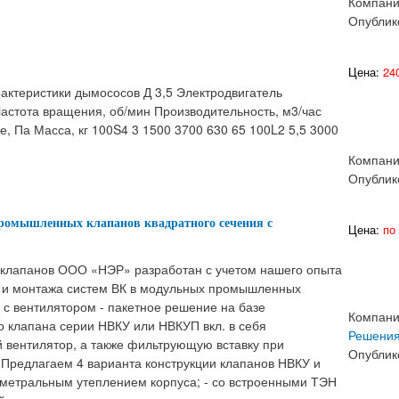
Компан
Опублик
Цена:
240
актеристики дымососов Д 3,5 Электродвигатель
астота вращения, об/мин Производительность, м3/час
, Па Масса, кг 100S4 3 1500 3700 630 65 100L2 5,5 3000
Компан
Опублик
ромышленных клапанов квадратного сечения с
Цена:
по 
клапанов ООО «НЭР» разработан с учетом нашего опыта
 и монтажа систем ВК в модульных промышленных
 с вентилятором - пакетное решение на базе
Компан
о клапана серии НВКУ или НВКУП вкл. в себя
Решени
 вентилятор, а также фильтрующую вставку при
Опублик
 Предлагаем 4 варианта конструкции клапанов НВКУ и
риметральным утеплением корпуса; - со встроенными ТЭН