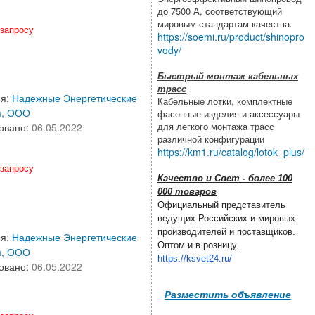
до 7500 А, соответствующий
мировым стандартам качества.
запросу
https://soemi.ru/product/shinopro
vody/
Быстрый монтаж кабельных
трасс
ия:
Надежные Энергетические
Кабельные лотки, комплектные
я, ООО
фасонные изделия и аксессуары
для легкого монтажа трасс
овано:
06.05.2022
различной конфигурации
https://km1.ru/catalog/lotok_plus/
запросу
Качество и Свет - более 100
000 товаров
Официальный представитель
ведущих Российских и мировых
производителей и поставщиков.
ия:
Надежные Энергетические
Оптом и в розницу.
я, ООО
https://ksvet24.ru/
овано:
06.05.2022
Разместить объявление