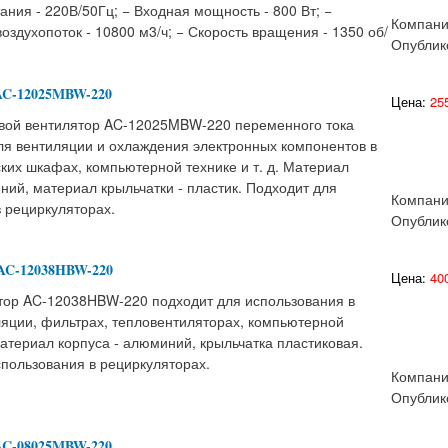
ния - 220В/50Гц; − Входная мощность - 800 Вт; −
Компани
здухопоток - 10800 м3/ч; − Скорость вращения - 1350 об/
Опублик
AC-12025MBW-220
Цена:
255
вой вентилятор AC-12025MBW-220 переменного тока
ля вентиляции и охлаждения электронных компонентов в
ких шкафах, компьютерной технике и т. д. Материал
ний, материал крыльчатки - пластик. Подходит для
Компани
 рециркуляторах.
Опублик
AC-12038HBW-220
Цена:
400
тор AC-12038HBW-220 подходит для использования в
ляции, фильтрах, тепловентиляторах, компьютерной
 Материал корпуса - алюминий, крыльчатка пластиковая.
пользования в рециркуляторах.
Компани
Опублик
AC-08025MBW-220