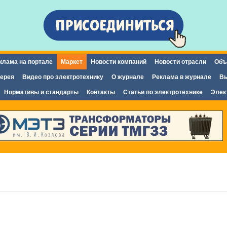
Перейти к
основному
содержанию
клама на портале
Маркет
Новости компаний
Новости отрасли
Объ
ерея
Видео про электротехнику
О журнале
Реклама в журнале
Вы
Нормативы и стандарты
Контакты
Статьи по электротехнике
Элек