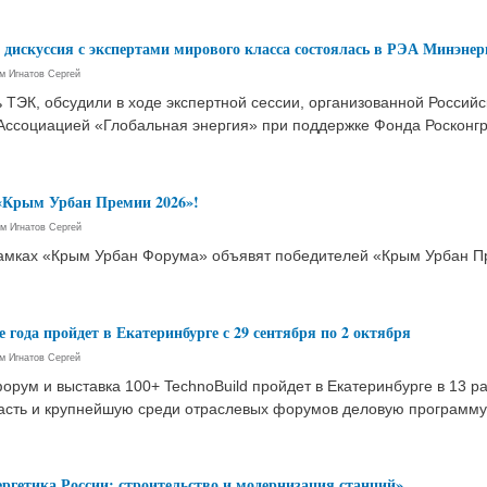
дискуссия с экспертами мирового класса состоялась в РЭА Минэнер
ем
Игнатов Сергей
 ТЭК, обсудили в ходе экспертной сессии, организованной Россий
 Ассоциацией «Глобальная энергия» при поддержке Фонда Росконгр
 «Крым Урбан Премии 2026»!
ем
Игнатов Сергей
рамках «Крым Урбан Форума» объявят победителей «Крым Урбан П
 года пройдет в Екатеринбурге с 29 сентября по 2 октября
ем
Игнатов Сергей
ум и выставка 100+ TechnoBuild пройдет в Екатеринбурге в 13 р
асть и крупнейшую среди отраслевых форумов деловую программу
гетика России: строительство и модернизация станций»