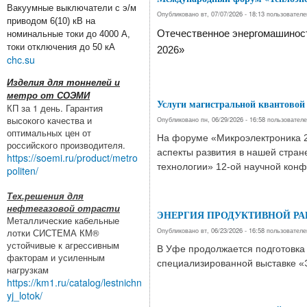
Вакуумные выключатели с э/м
Опубликовано вт, 07/07/2026 - 18:13 пользовател
приводом 6(10) кВ на
Отечественное энергомашинос
номинальные токи до 4000 А,
токи отключения до 50 кА
2026»
chc.su
Изделия для тоннелей и
метро от СОЭМИ
Услуги магистральной квантовой
КП за 1 день. Гарантия
высокого качества и
Опубликовано пн, 06/29/2026 - 16:58 пользовател
оптимальных цен от
На форуме «Микроэлектроника 20
российского производителя.
аспекты развития в нашей стран
https://soemi.ru/product/metro
технологии» 12-ой научной кон
politen/
Тех.решения для
нефтегазовой отрасти
ЭНЕРГИЯ ПРОДУКТИВНОЙ РА
Металлические кабельные
Опубликовано вт, 06/23/2026 - 16:58 пользовател
лотки СИСТЕМА КМ®
устойчивые к агрессивным
В Уфе продолжается подготовка 
факторам и усиленным
специализированной выставке «
нагрузкам
https://km1.ru/catalog/lestnichn
yj_lotok/