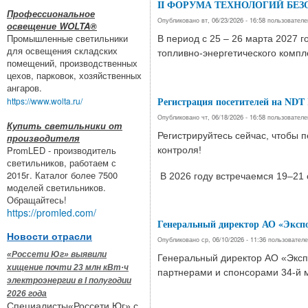
II ФОРУМА ТЕХНОЛОГИЙ БЕ
Профессиональное
Опубликовано вт, 06/23/2026 - 16:58 пользовател
освещение WOLTA®
Промышленные светильники
В период с 25 – 26 марта 2027 г
для освещения складских
топливно-энергетического ком
помещений, производственных
цехов, парковок, хозяйственных
ангаров.
Регистрация посетителей на NDT 
https://www.wolta.ru/
Опубликовано чт, 06/18/2026 - 16:58 пользовател
Купить светильники от
Регистрируйтесь сейчас, чтобы 
производителя
PromLED - производитель
контроля!
светильников, работаем с
2015г. Каталог более 7500
В 2026 году встречаемся 19–21 
моделей светильников.
Обращайтесь!
https://promled.com/
Генеральный директор АО «Экспо
Новости отрасли
Опубликовано ср, 06/10/2026 - 11:36 пользовател
«Россети Юг» выявили
Генеральный директор АО «Экс
хищение почти 23 млн кВт·ч
партнерами и спонсорами 34-й 
электроэнергии в I полугодии
2026 года
Специалисты«Россети Юг» с