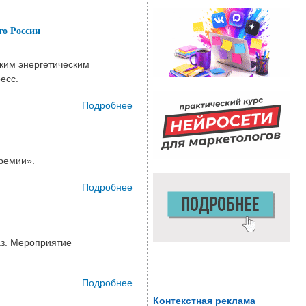
го России
ским энергетическим
есс.
Подробнее
о Технологии,
опережающие
время:
дискуссия с
ремии».
экспертами
мирового
Подробнее
о
класса
Представьте
состоялась в
свои
РЭА
достижения
Минэнерго
аз. Мероприятие
на «Крым
России
.
Урбан
Премии
Подробнее
о Крупнейшее
2026»!
строительное
Контекстная реклама