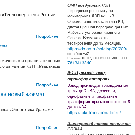
событие года
ОМП воздушных ЛЭП
пройдет в
Передовые решения для
Екатеринбурге
 «Теплоэнергетика России
мониторинга ЛЭП 6-35 кВ.
с 29 сентября
Определение места и типа КЗ,
дистанционная передача данных.
по 2 октября
Работа в условиях Крайнего
Подробнее
о
Севера. Возможность
Международный
тестирования до 12 месяцев.
елям
https://dc-en.ru/catalog/20/229/
форум
erid: 2VfnxwytZgt
«Теплоэнергетика
Реклама. ООО "ДС-ИНЖИНИРИНГ". ИНН
номические и организационные
России:
7813413840
ных на секции №11 «Квантовые
строительство и
АО «Тульский завод
модернизация
трансформаторов»
станций»
Подробнее
о Услуги
Завод производит тороидальные
тр-ры до 7 кВА, дроссели,
магистральной
 НА НОВЫЙ ФОРМАТ
однофазные и трехфазные
квантовой сети
трансформаторы мощностью от 5
ОАО «РЖД» стали
до 100кВА.
авке «Энергетика Урала» и
доступны всем
https://tula-transformator.ru/
заинтересованным
потребителям
Шинопровод нового поколения
Подробнее
о ЭНЕРГИЯ
СОЭМИ
ПРОДУКТИВНОЙ
Энергоэффективный шинопровод