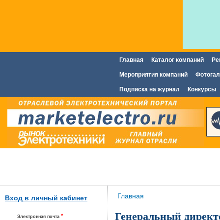
Главная
Каталог компаний
Ре
Главное меню
Мероприятия компаний
Фотогал
Подписка на журнал
Конкурсы
Вы здесь
Главная
Вход в личный кабинет
Генеральный директ
*
Электронная почта