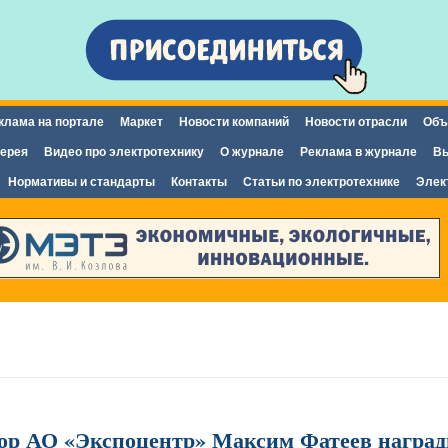
Перейти к
основному
содержанию
клама на портале
Маркет
Новости компаний
Новости отрасли
Объ
ерея
Видео про электротехнику
О журнале
Реклама в журнале
Вы
Нормативы и стандарты
Контакты
Статьи по электротехнике
Элек
ор АО «Экспоцентр» Максим Фатеев наград