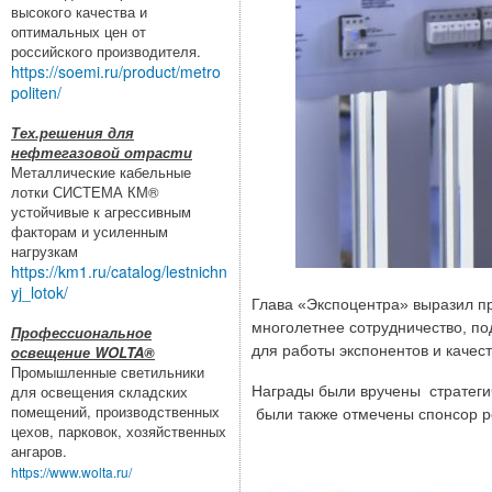
высокого качества и
оптимальных цен от
российского производителя.
https://soemi.ru/product/metro
politen/
Тех.решения для
нефтегазовой отрасти
Металлические кабельные
лотки СИСТЕМА КМ®
устойчивые к агрессивным
факторам и усиленным
нагрузкам
https://km1.ru/catalog/lestnichn
yj_lotok/
Глава «Экспоцентра» выразил пр
многолетнее сотрудничество, по
Профессиональное
для работы экспонентов и каче
освещение WOLTA®
Промышленные светильники
для освещения складских
Награды были вручены стратеги
помещений, производственных
были также отмечены спонсор 
цехов, парковок, хозяйственных
ангаров.
https://www.wolta.ru/