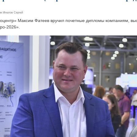
ем
Игнатов Сергей
поцентр» Максим Фатеев вручил почетные дипломы компаниям, в
ро-2026».