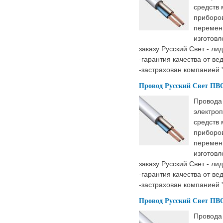
средств
приборов
перемен
изготовл
заказу Русский Свет - ли
-гарантия качества от ве
-застрахован компанией 
Провод Русский Свет ПВС 
Провода
электроп
средств
приборов
перемен
изготовл
заказу Русский Свет - ли
-гарантия качества от ве
-застрахован компанией 
Провод Русский Свет ПВС 
Провода