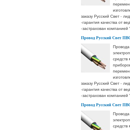
перемен
изготовл
заказу Русский Свет - ли
-гарантия качества от ве
-застрахован компанией 
Провод Русский Свет ПВС 
Провода
электроп
средств
приборов
перемен
изготовл
заказу Русский Свет - ли
-гарантия качества от ве
-застрахован компанией 
Провод Русский Свет ПВС 
Провода
электроп
средств