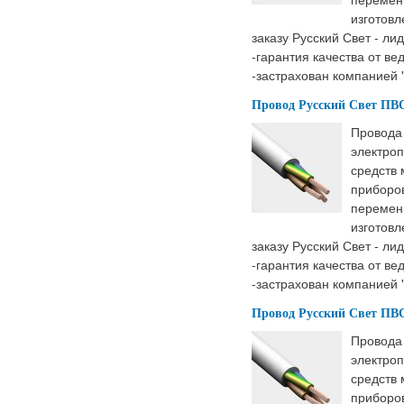
изготовл
заказу Русский Свет - ли
-гарантия качества от ве
-застрахован компанией 
Провод Русский Свет ПВС 
Провода
электроп
средств
приборов
перемен
изготовл
заказу Русский Свет - ли
-гарантия качества от ве
-застрахован компанией 
Провод Русский Свет ПВС 
Провода
электроп
средств
приборов