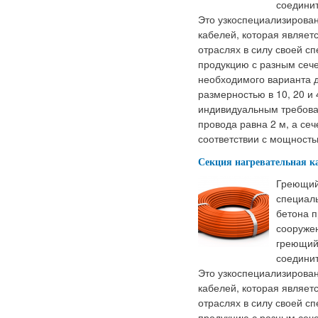
соединит
Это узкоспециализирован
кабелей, которая являет
отраслях в силу своей 
продукцию с разным сеч
необходимого варианта д
размерностью в 10, 20 и 
индивидуальным требова
провода равна 2 м, а сеч
соответствии с мощность
Секция нагревательная к
Греющий
специал
бетона п
сооружен
греющий 
соединит
Это узкоспециализирован
кабелей, которая являет
отраслях в силу своей 
продукцию с разным сеч