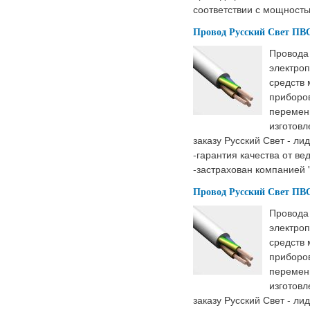
соответствии с мощность
Провод Русский Свет ПВС 
Провода
электроп
средств
приборов
перемен
изготовл
заказу Русский Свет - ли
-гарантия качества от ве
-застрахован компанией 
Провод Русский Свет ПВС 
Провода
электроп
средств
приборов
перемен
изготовл
заказу Русский Свет - ли