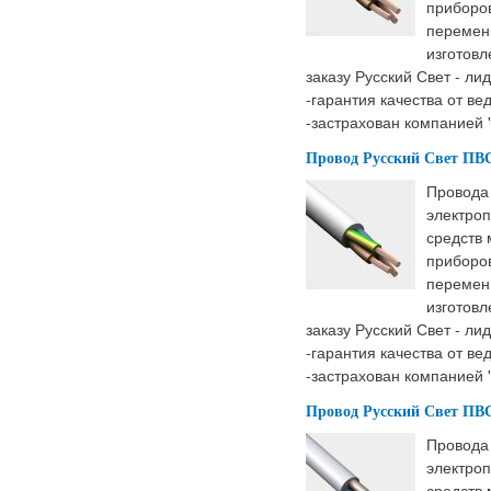
приборов
перемен
изготовл
заказу Русский Свет - ли
-гарантия качества от ве
-застрахован компанией 
Провод Русский Свет ПВС 
Провода
электроп
средств
приборов
перемен
изготовл
заказу Русский Свет - ли
-гарантия качества от ве
-застрахован компанией 
Провод Русский Свет ПВС 
Провода
электроп
средств