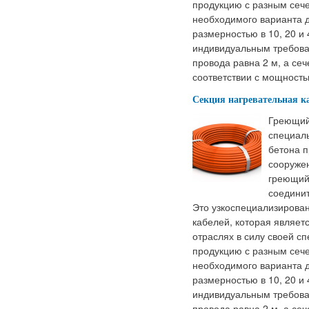
продукцию с разным сеч
необходимого варианта д
размерностью в 10, 20 и 
индивидуальным требова
провода равна 2 м, а сеч
соответствии с мощность
Секция нагревательная к
Греющий
специал
бетона п
сооружен
греющий 
соединит
Это узкоспециализирован
кабелей, которая являет
отраслях в силу своей 
продукцию с разным сеч
необходимого варианта д
размерностью в 10, 20 и 
индивидуальным требова
провода равна 2 м, а сеч