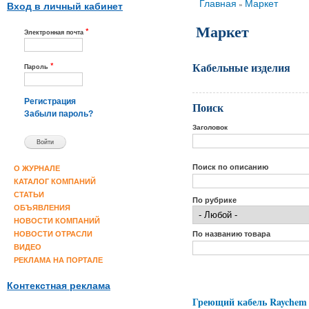
Вы здесь
Главная
Маркет
»
Вход в личный кабинет
Маркет
*
Электронная почта
Кабельные изделия
*
Пароль
Регистрация
Поиск
Забыли пароль?
Заголовок
Поиск по описанию
О ЖУРНАЛЕ
КАТАЛОГ КОМПАНИЙ
СТАТЬИ
По рубрике
ОБЪЯВЛЕНИЯ
НОВОСТИ КОМПАНИЙ
По названию товара
НОВОСТИ ОТРАСЛИ
ВИДЕО
РЕКЛАМА НА ПОРТАЛЕ
Контекстная реклама
Греющий кабель Raychem