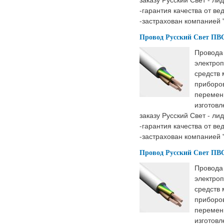
-гарантия качества от ве
-застрахован компанией 
Провод Русский Свет ПВС 
Провода
электроп
средств
приборов
перемен
изготовл
заказу Русский Свет - ли
-гарантия качества от ве
-застрахован компанией 
Провод Русский Свет ПВС 
Провода
электроп
средств
приборов
перемен
изготовл