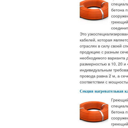
специал
бетона п
сооружен
греющий 
соединит
Это узкоспециализирован
кабелей, которая являет
отраслях в силу своей 
продукцию с разным сеч
необходимого варианта д
размерностью в 10, 20 и 
индивидуальным требова
провода равна 2 м, а сеч
соответствии с мощность
Секция нагревательная к
Греющий
специал
бетона п
сооружен
греющий 