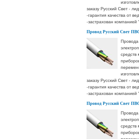
изготовл
заказу Русский Свет - ли
-гарантия качества от ве
-застрахован компанией 
Провод Русский Свет ПВС 
Провода
электроп
средств
приборов
перемен
изготовл
заказу Русский Свет - ли
-гарантия качества от ве
-застрахован компанией 
Провод Русский Свет ПВС 
Провода
электроп
средств
приборов
перемен