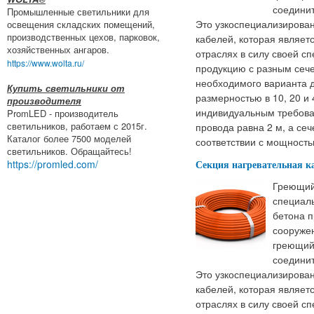
соединит
Промышленные светильники для
Это узкоспециализирован
освещения складских помещений,
производственных цехов, парковок,
кабелей, которая являет
хозяйственных ангаров.
отраслях в силу своей 
https://www.wolta.ru/
продукцию с разным сеч
необходимого варианта д
Купить светильники от
размерностью в 10, 20 и 
производителя
индивидуальным требова
PromLED - производитель
светильников, работаем с 2015г.
провода равна 2 м, а сеч
Каталог более 7500 моделей
соответствии с мощность
светильников. Обращайтесь!
https://promled.com/
Секция нагревательная к
Греющий
специал
бетона п
сооружен
греющий 
соединит
Это узкоспециализирован
кабелей, которая являет
отраслях в силу своей 