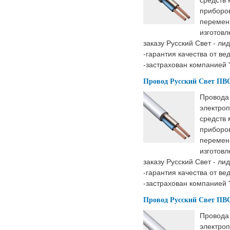
приборов
перемен
изготовл
заказу Русский Свет - ли
-гарантия качества от ве
-застрахован компанией 
Провод Русский Свет ПВС 
Провода
электроп
средств
приборов
перемен
изготовл
заказу Русский Свет - ли
-гарантия качества от ве
-застрахован компанией 
Провод Русский Свет ПВС 
Провода
электроп