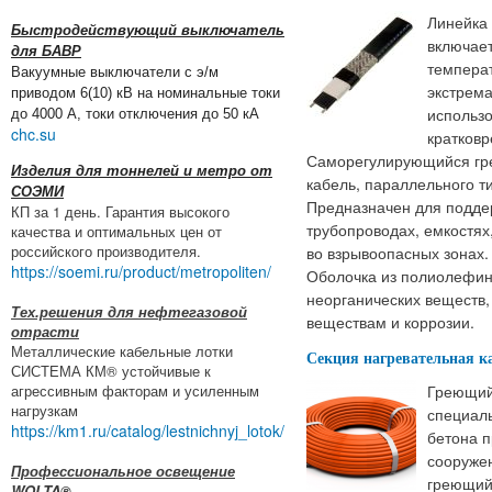
Линейка
Быстродействующий выключатель
включает
для БАВР
температ
Вакуумные выключатели с э/м
экстрем
приводом 6(10) кВ на номинальные токи
использ
до 4000 А, токи отключения до 50 кА
chc.su
кратков
Саморегулирующийся гр
Изделия для тоннелей и метро от
кабель, параллельного т
СОЭМИ
Предназначен для подде
КП за 1 день. Гарантия высокого
трубопроводах, емкостях
качества и оптимальных цен от
российского производителя.
во взрывоопасных зонах
https://soemi.ru/product/metropoliten/
Оболочка из полиолефин
неорганических веществ
Тех.решения для нефтегазовой
веществам и коррозии.
отрасти
Металлические кабельные лотки
Секция нагревательная к
СИСТЕМА КМ® устойчивые к
агрессивным факторам и усиленным
Греющий
нагрузкам
специал
https://km1.ru/catalog/lestnichnyj_lotok/
бетона п
сооружен
Профессиональное освещение
греющий 
WOLTA®