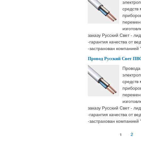
электроп
средств
приборов
перемен
изготовл
заказу Русский Свет - ли
-гарантия качества от ве
-застрахован компанией 
Провод Русский Свет ПВС 
Провода
электроп
средств
приборов
перемен
изготовл
заказу Русский Свет - ли
-гарантия качества от ве
-застрахован компанией 
Страницы
2
1