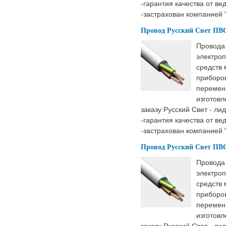
-гарантия качества от ве
-застрахован компанией 
Провод Русский Свет ПВС 
Провода
электроп
средств
приборов
перемен
изготовл
заказу Русский Свет - ли
-гарантия качества от ве
-застрахован компанией 
Провод Русский Свет ПВС 
Провода
электроп
средств
приборов
перемен
изготовл
заказу Русский Свет - ли