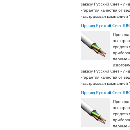
заказу Русский Свет - ли
-гарантия качества от ве
-застрахован компанией 
Провод Русский Свет ПВС 
Провода
электроп
средств
приборов
перемен
изготовл
заказу Русский Свет - ли
-гарантия качества от ве
-застрахован компанией 
Провод Русский Свет ПВС 
Провода
электроп
средств
приборов
перемен