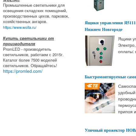
Промышленные светильники для
освещения складских помещений,
производственных цехов, парковок,
хозяйственных ангаров.
Ящики управления Я5111
https://www.wolta.ru/
Нижнем Новгороде
Купить светильники от
Ящики у
производителя
Электро
PromLED - производитель
оплаты: 
светильников, работаем с 2015г.
Каталог более 7500 моделей
светильников. Обращайтесь!
https://promled.com/
Быстромонтируемые само
Самоспа
удобный
проводни
термоус
припоя и
Уличный прожектор НО