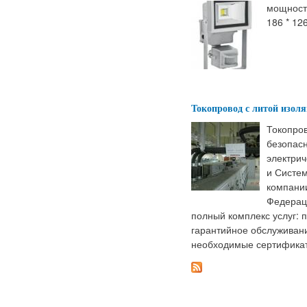
мощность
186 * 12
Токопровод с литой изо
Токопро
безопас
электри
и Систе
компани
Федерац
полный комплекс услуг: 
гарантийное обслуживан
необходимые сертификат