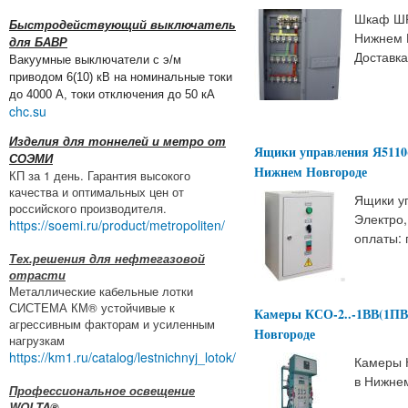
Шкаф ШР
Быстродействующий выключатель
Нижнем 
для БАВР
Доставка
Вакуумные выключатели с э/м
приводом 6(10) кВ на номинальные токи
до 4000 А, токи отключения до 50 кА
chc.su
Изделия для тоннелей и метро от
Ящики управления Я5110
СОЭМИ
Нижнем Новгороде
КП за 1 день. Гарантия высокого
качества и оптимальных цен от
Ящики у
российского производителя.
Электро
https://soemi.ru/product/metropoliten/
оплаты: 
Тех.решения для нефтегазовой
отрасти
Металлические кабельные лотки
СИСТЕМА КМ® устойчивые к
Камеры КСО-2..-1ВВ(1ПВ
агрессивным факторам и усиленным
Новгороде
нагрузкам
https://km1.ru/catalog/lestnichnyj_lotok/
Камеры 
в Нижне
Профессиональное освещение
WOLTA®