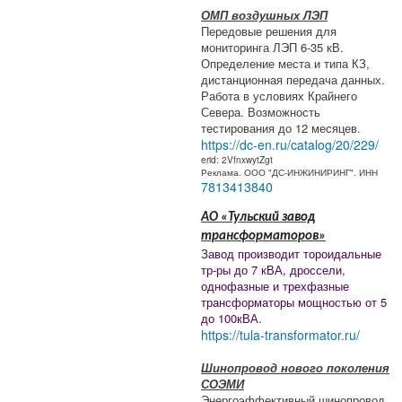
ОМП воздушных ЛЭП
Передовые решения для
мониторинга ЛЭП 6-35 кВ.
Определение места и типа КЗ,
дистанционная передача данных.
Работа в условиях Крайнего
Севера. Возможность
тестирования до 12 месяцев.
https://dc-en.ru/catalog/20/229/
erid: 2VfnxwytZgt
Реклама. ООО "ДС-ИНЖИНИРИНГ". ИНН
7813413840
АО «Тульский завод
трансформаторов»
Завод производит тороидальные
тр-ры до 7 кВА, дроссели,
однофазные и трехфазные
трансформаторы мощностью от 5
до 100кВА.
https://tula-transformator.ru/
Шинопровод нового поколения
СОЭМИ
Энергоэффективный шинопровод