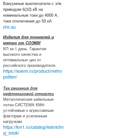
Вакуумные выключатели с э/м
приводом 6(10) кВ на
номинальные токи до 4000 А,
токи отключения до 50 кА
chc.su
Изделия для тоннелей и
метро от СОЭМИ
КП за 1 день. Гарантия
высокого качества и
оптимальных цен от
российского производителя.
https://soemi.ru/product/metro
politen/
Тех.решения для
нефтегазовой отрасти
Металлические кабельные
лотки СИСТЕМА КМ®
устойчивые к агрессивным
факторам и усиленным
нагрузкам
https://km1.ru/catalog/lestnichn
yj_lotok/