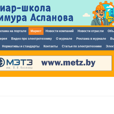
Перейти к
основному
содержанию
клама на портале
Маркет
Новости компаний
Новости отрасли
Объ
ерея
Видео про электротехнику
О журнале
Реклама в журнале
Вы
Нормативы и стандарты
Контакты
Статьи по электротехнике
Элек