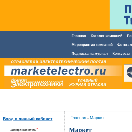
Главная
Каталог компаний
Ре
Главное меню
Мероприятия компаний
Фотогал
Подписка на журнал
Конкурсы
Вы здесь
Главная
Маркет
»
Вход в личный кабинет
Маркет
*
Электронная почта