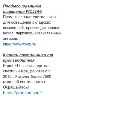
Профессиональное
освещение WOLTA®
Промышленные светильники
для освещения складских
помещений, производственных
цехов, парковок, хозяйственных
ангаров.
https://www.wolta.ru/
Купить светильники от
производителя
PromLED - производитель
светильников, работаем с
2015г. Каталог более 7500
моделей светильников.
Обращайтесь!
https://promled.com/