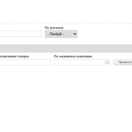
По региону
 описанию товара
По названию компании