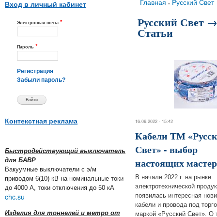
Вы здесь
Главная
Русский Свет
»
Вход в личный кабинет
Русский Свет 
*
Электронная почта
Статьи
*
Пароль
Регистрация
Забыли пароль?
Контекстная реклама
16.06.2022 - 15:42
Кабели ТМ «Русс
Свет» - выбор
Быстродействующий выключатель
настоящих мастер
для БАВР
Вакуумные выключатели с э/м
В начале 2022 г. на рынке
приводом 6(10) кВ на номинальные токи
электротехнической проду
до 4000 А, токи отключения до 50 кА
chc.su
появилась интересная нов
кабели и провода под торг
Изделия для тоннелей и метро от
маркой «Русский Свет». О 