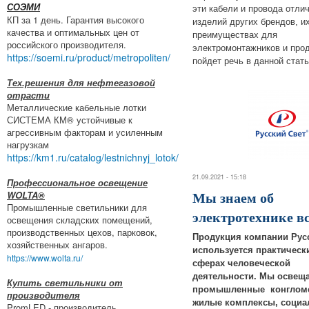
СОЭМИ
эти кабели и провода отли
КП за 1 день. Гарантия высокого
изделий других брендов, и
качества и оптимальных цен от
преимуществах для
российского производителя.
электромонтажников и про
https://soemi.ru/product/metropoliten/
пойдет речь в данной стать
Тех.решения для нефтегазовой
отрасти
Металлические кабельные лотки
СИСТЕМА КМ® устойчивые к
агрессивным факторам и усиленным
нагрузкам
https://km1.ru/catalog/lestnichnyj_lotok/
21.09.2021 - 15:18
Профессиональное освещение
Мы знаем об
WOLTA®
Промышленные светильники для
электротехнике вс
освещения складских помещений,
производственных цехов, парковок,
Продукция компании Рус
хозяйственных ангаров.
используется практическ
https://www.wolta.ru/
сферах человеческой
деятельности. Мы освещ
Купить светильники от
промышленные конгломе
производителя
жилые комплексы, социа
PromLED - производитель