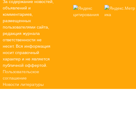
За содержание новостей,
объявлений и
комментариев,
размещенных
пользователями сайта,
редакция журнала
ответственности не
несет. Вся информация
носит справочный
характер и не является
публичной оффертой.
Пользовательское
соглашение
Новости литературы