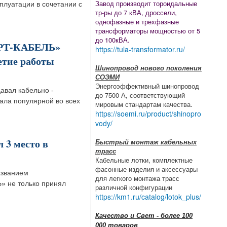
Завод производит тороидальные
плуатации в сочетании с
тр-ры до 7 кВА, дроссели,
однофазные и трехфазные
трансформаторы мощностью от 5
до 100кВА.
ЕРТ-КАБЕЛЬ»
https://tula-transformator.ru/
етие работы
Шинопровод нового поколения
СОЭМИ
Энергоэффективный шинопровод
авал кабельно -
до 7500 А, соответствующий
ала популярной во всех
мировым стандартам качества.
https://soemi.ru/product/shinopro
vody/
3 место в
Быстрый монтаж кабельных
трасс
Кабельные лотки, комплектные
фасонные изделия и аксессуары
азванием
для легкого монтажа трасс
» не только принял
различной конфигурации
https://km1.ru/catalog/lotok_plus/
Качество и Свет - более 100
000 товаров