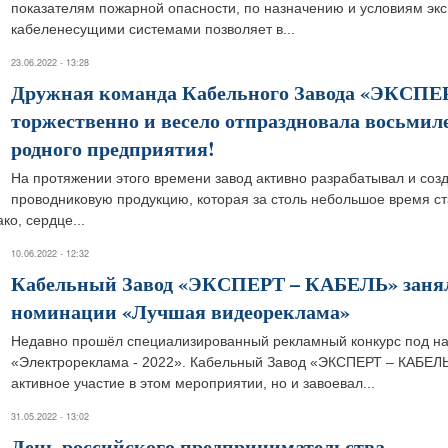
показателям пожарной опасности, по назначению и условиям экс
кабеленесущими системами позволяет в...
23.06.2022 - 13:28
Дружная команда Кабельного Завода «ЭКСП
торжественно и весело отпраздновала восьмил
родного предприятия!
На протяжении этого времени завод активно разрабатывал и созд
проводниковую продукцию, которая за столь небольшое время ст
о, сердце...
10.06.2022 - 12:32
Кабельный Завод «ЭКСПЕРТ – КАБЕЛЬ» занял 
номинации «Лучшая видеореклама»
Недавно прошёл специализированный рекламный конкурс под н
«Электрореклама - 2022». Кабельный Завод «ЭКСПЕРТ – КАБЕЛЬ
активное участие в этом мероприятии, но и завоевал...
31.05.2022 - 13:02
День российского предпринимательства