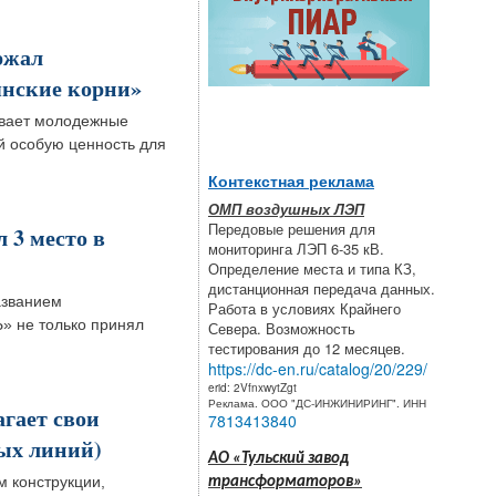
ржал
нские корни»
ивает молодежные
й особую ценность для
Контекстная реклама
ОМП воздушных ЛЭП
Передовые решения для
3 место в
мониторинга ЛЭП 6-35 кВ.
Определение места и типа КЗ,
дистанционная передача данных.
азванием
Работа в условиях Крайнего
» не только принял
Севера. Возможность
тестирования до 12 месяцев.
https://dc-en.ru/catalog/20/229/
erid: 2VfnxwytZgt
Реклама. ООО "ДС-ИНЖИНИРИНГ". ИНН
гает свои
7813413840
ых линий)
АО «Тульский завод
м конструкции,
трансформаторов»