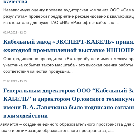
качества
Независимую оценку провела аудиторская компания ООО «Сама
результатам проверки предприятие рекомендовано к квалификаци
изготовителя для нужд ПАО «НК» «Роснефть» кабельно -...
06.07.2022 - 12:03
Кабельный завод «ЭКСПЕРТ-КАБЕЛЬ» принял
ежегодной промышленной выставке ИННОП
Она традиционно проводится в Екатеринбурге и имеет междунар
участника события такого масштаба - это высокая оценка работы
соответствия качества продукции...
28.06.2022 - 15:33
Генеральным директором ООО “Кабельный З
КАБЕЛЬ” и директором Орловского техникума
имени В. А. Лапочкина было подписано соглаш
взаимодействии
является – создание единого образовательного пространства для 
числе и оптимизации образовательного пространства, а...