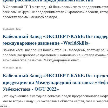
В Орловской ТПП в ежегодный День российского предпринимате
всех самых крупных предпринимателей Орловской области, котор
областях промышленного сектора...
27.05.2022 - 13:37
Кабельный Завод «ЭКСПЕРТ-КАБЕЛЬ» подде
международное движение «WorldSkills»
Важная часть населения нашей страны - молодежь, поэтому ре
проблем востребовано временем и нацелено на интеллектуально
экономическое развитие. Международный опыт...
23.05.2022 - 10:19
Кабельный Завод «ЭКСПЕРТ-КАБЕЛЬ» предст
продукцию на Международной выставке «Нефт
Узбекистана - OGU 2022»
Это крупнейшее ежегодное событие среди профессионалов нефт
место встречи ведущих экспертов в области нефти, газа и энерге
ств...