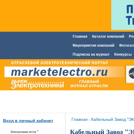
Главная
Каталог компаний
Ре
Главное меню
Мероприятия компаний
Фотогал
Подписка на журнал
Конкурсы
Вы здесь
Главная
Кабельный Завод "Э
»
Вход в личный кабинет
Кабельный Завод 
*
Электронная почта