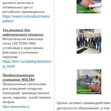
высокого качества и
оптимальных цен от
российского производителя.
https://soemi.ru/product/metro
politen/
Тех.решения для
нефтегазовой отрасти
Металлические кабельные
лотки СИСТЕМА КМ®
устойчивые к агрессивным
факторам и усиленным
нагрузкам
https://km1.ru/catalog/lestnichn
yj_lotok/
Профессиональное
освещение WOLTA®
Промышленные светильники
для освещения складских
помещений, производственных
цехов, парковок, хозяйственных
ангаров.
Целью сетевого взаимодействия 
https://www.wolta.ru/
доступности образования, в том 