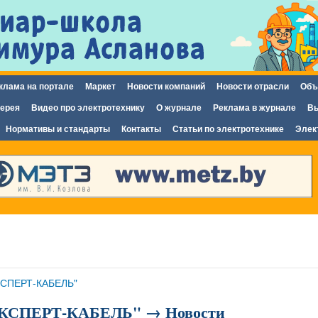
Перейти к
основному
содержанию
клама на портале
Маркет
Новости компаний
Новости отрасли
Объ
ерея
Видео про электротехнику
О журнале
Реклама в журнале
Вы
Нормативы и стандарты
Контакты
Статьи по электротехнике
Элек
КСПЕРТ-КАБЕЛЬ"
"ЭКСПЕРТ-КАБЕЛЬ" → Новости