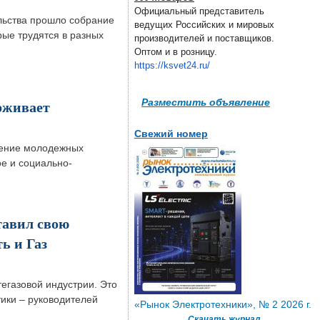
Официальный представитель
льства прошло собрание
ведущих Российских и мировых
ые трудятся в разных
производителей и поставщиков.
Оптом и в розницу.
https://ksvet24.ru/
Разместить объявление
рживает
Свежий номер
шение молодежных
е и социально-
авил свою
ь и Газ
егазовой индустрии. Это
тики – руководителей
«Рынок Электротехники», № 2 2026 г.
Скачать журнал