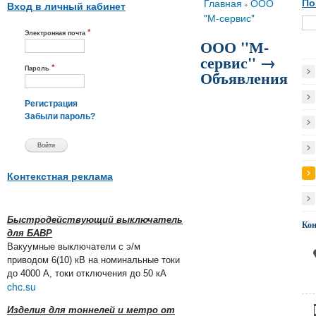
Вы здесь
Главная
ООО
По
»
Вход в личный кабинет
"М-сервис"
*
Электронная почта
ООО "М-
сервис" →
*
Пароль
Объявления
Регистрация
Забыли пароль?
Контекстная реклама
Быстродействующий выключатель
Ко
для БАВР
Вакуумные выключатели с э/м
приводом 6(10) кВ на номинальные токи
до 4000 А, токи отключения до 50 кА
chc.su
Изделия для тоннелей и метро от