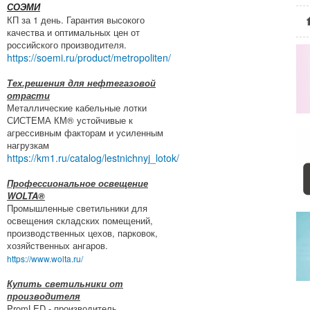
СОЭМИ
КП за 1 день. Гарантия высокого
качества и оптимальных цен от
российского производителя.
https://soemi.ru/product/metropoliten/
Тех.решения для нефтегазовой
отрасти
Металлические кабельные лотки
СИСТЕМА КМ® устойчивые к
агрессивным факторам и усиленным
нагрузкам
https://km1.ru/catalog/lestnichnyj_lotok/
Профессиональное освещение
WOLTA®
Промышленные светильники для
освещения складских помещений,
производственных цехов, парковок,
хозяйственных ангаров.
https://www.wolta.ru/
Купить светильники от
производителя
PromLED - производитель