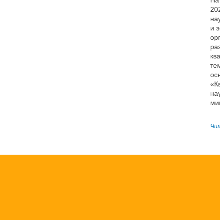
20
на
и 
ор
ра
кв
те
ос
«К
на
ми
Чит