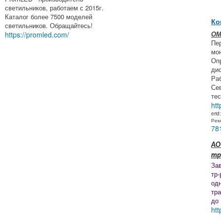
светильников, работаем с 2015г.
Каталог более 7500 моделей
Ко
светильников. Обращайтесь!
ОМ
https://promled.com/
Пе
мон
Оп
ди
Ра
Се
тес
htt
erid
Рек
78
АО
тр
За
тр-
од
тр
до
htt