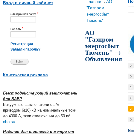
Вы здесь
Главная
АО
По
»
Вход в личный кабинет
"Газпром
*
энергосбыт
Электронная почта
Тюмень"
*
Пароль
АО
"Газпром
энергосбыт
Регистрация
Тюмень" →
Забыли пароль?
Объявления
Контекстная реклама
Быстродействующий выключатель
для БАВР
Вакуумные выключатели с э/м
приводом 6(10) кВ на номинальные токи
до 4000 А, токи отключения до 50 кА
chc.su
Ко
Изделия для тоннелей и метро от