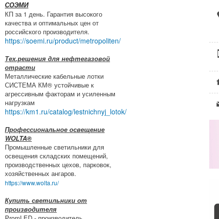
СОЭМИ
КП за 1 день. Гарантия высокого
качества и оптимальных цен от
российского производителя.
https://soemi.ru/product/metropoliten/
Тех.решения для нефтегазовой
отрасти
Металлические кабельные лотки
СИСТЕМА КМ® устойчивые к
агрессивным факторам и усиленным
нагрузкам
https://km1.ru/catalog/lestnichnyj_lotok/
Профессиональное освещение
WOLTA®
Промышленные светильники для
освещения складских помещений,
производственных цехов, парковок,
хозяйственных ангаров.
https://www.wolta.ru/
Купить светильники от
производителя
PromLED - производитель