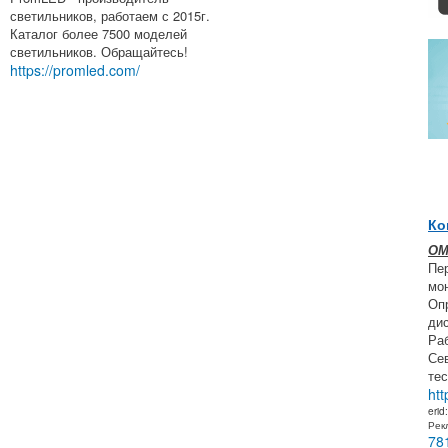
светильников, работаем с 2015г.
Каталог более 7500 моделей
светильников. Обращайтесь!
https://promled.com/
Ко
ОМ
Пе
мон
Оп
ди
Ра
Се
тес
htt
erid
Рек
78