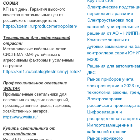
Круглый стол:
СОЭМИ
Электрические подстанци
КП за 1 день. Гарантия высокого
перспективы развития
качества и оптимальных цен от
российского производителя.
Электроустановки под
https://soemi.ru/product/metropoliten/
защитой: универсальные
решения от АО «НИИПП
Тех.решения для нефтегазовой
Комплекс защиты от
отрасти
дуговых замыканий на ба
Металлические кабельные лотки
контроллера серии ЮНИ
СИСТЕМА КМ® устойчивые к
агрессивным факторам и усиленным
М300
нагрузкам
Решения для автоматиза
https://km1.ru/catalog/lestnichnyj_lotok/
ДКС
Рынок приборов учета
Профессиональное освещение
электроэнергии в 2023 го
WOLTA®
технологии, законы, тре
Промышленные светильники для
Электрозаправки
освещения складских помещений,
производственных цехов, парковок,
российского производств
хозяйственных ангаров.
Цифровизация и
https://www.wolta.ru/
распределенная энергет
Импортозамещение в
Купить светильники от
кабельной отрасли
производителя
Рынок наружного
PromLED - производитель