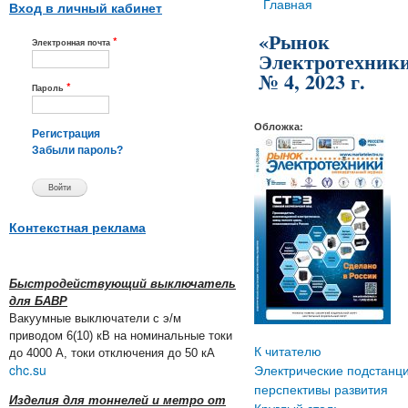
Вы здесь
Главная
Вход в личный кабинет
«Рынок
*
Электронная почта
Электротехники
№ 4, 2023 г.
*
Пароль
Обложка:
Регистрация
Забыли пароль?
Контекстная реклама
Быстродействующий выключатель
для БАВР
Вакуумные выключатели с э/м
приводом 6(10) кВ на номинальные токи
К читателю
до 4000 А, токи отключения до 50 кА
chc.su
Электрические подстанци
перспективы развития
Изделия для тоннелей и метро от