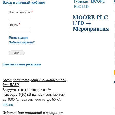
Вы здесь
Главная
MOORE
»
Вход в личный кабинет
PLC LTD
*
Электронная почта
MOORE PLC
LTD →
*
Пароль
Мероприятия
Регистрация
Забыли пароль?
Контекстная реклама
Быстродействующий выключатель
для БАВР
Вакуумные выключатели с э/м
приводом 6(10) кВ на номинальные токи
до 4000 А, токи отключения до 50 кА
chc.su
Изделия для тоннелей и метро от