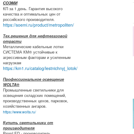
СОЭМИ
КП за 1 день. Гарантия высокого
качества и оптимальных цен от
российского производителя.
https://soemi.ru/product/metropoliten/
Тех.решения для нефтегазовой
отрасти
Металлические кабельные лотки
СИСТЕМА КМ® устойчивые к
агрессивным факторам и усиленным
нагрузкам
https://km1.ru/catalog/lestnichnyj_lotok/
Профессиональное освещение
WOLTA®
Промышленные светильники для
освещения складских помещений,
производственных цехов, парковок,
хозяйственных ангаров.
https://www.wolta.ru/
Купить светильники от
производителя
PromLED - производитель