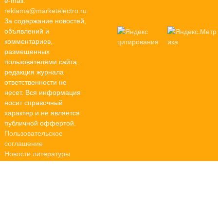
e-mail:
reklama@marketelectro.ru
За содержание новостей,
объявлений и
комментариев,
размещенных
пользователями сайта,
редакция журнала
ответственности не
несет. Вся информация
носит справочный
характер и не является
публичной оффертой.
Пользовательское
соглашение
Новости литературы