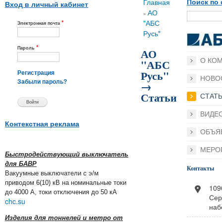
Вы здесь
Главная
Поиск по 
Вход в личный кабинет
АО
»
*
"АБС
Электронная почта
Русь"
*
Пароль
АО
О КО
"АБС
Русь"
Регистрация
НОВО
→
Забыли пароль?
Статьи
СТАТ
ВИДЕ
Контекстная реклама
ОБЪЯ
МЕРО
Быстродействующий выключатель
для БАВР
Контакты
Вакуумные выключатели с э/м
приводом 6(10) кВ на номинальные токи
109
до 4000 А, токи отключения до 50 кА
Сер
chc.su
наб
Изделия для тоннелей и метро от