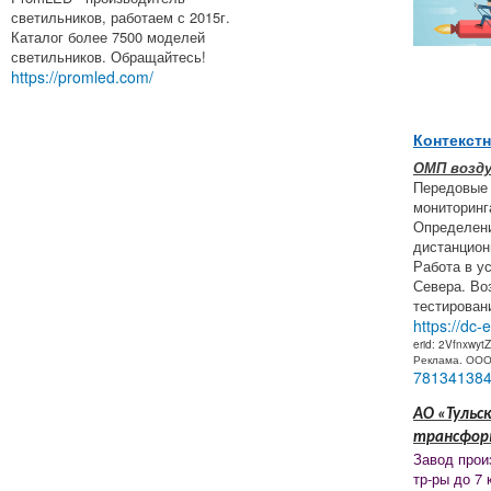
светильников, работаем с 2015г.
Каталог более 7500 моделей
светильников. Обращайтесь!
https://promled.com/
Контекст
ОМП возд
Передовые
мониторинг
Определени
дистанцион
Работа в у
Севера. Во
тестирован
https://dc-
erid: 2Vfnxwyt
Реклама. ОО
78134138
АО «Тульск
трансфор
Завод прои
тр-ры до 7 