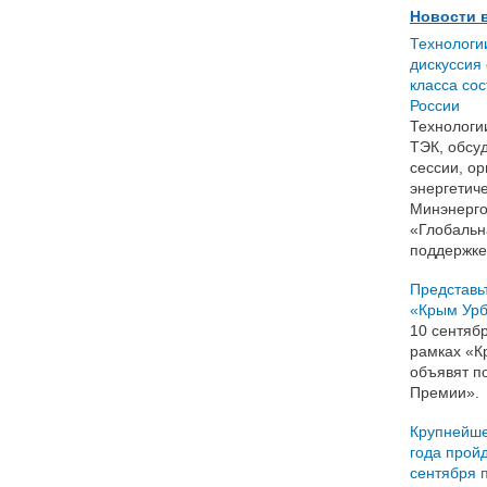
Новости 
Технологи
дискуссия
класса со
России
Технологи
ТЭК, обсу
сессии, о
энергетич
Минэнерго
«Глобальн
поддержке
Представь
«Крым Урб
10 сентяб
рамках «К
объявят п
Премии».
Крупнейше
года пройд
сентября п