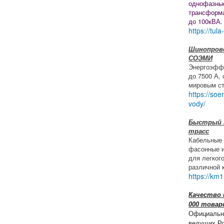
однофазны
трансформ
до 100кВА.
https://tula
Шинопрово
СОЭМИ
Энергоэфф
до 7500 А,
мировым ст
https://soe
vody/
Быстрый 
трасс
Кабельные 
фасонные и
для легког
различной 
https://km1
Качество 
000 товар
Официальн
ведущих Ро