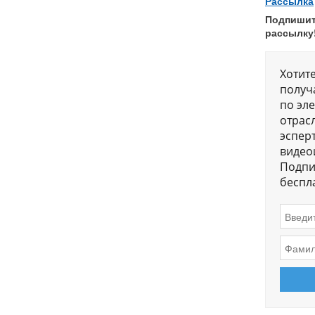
Рассылка
Подпишит
рассылку
Хотит
получ
по эл
отрас
эсперт
видео
Подпи
беспл