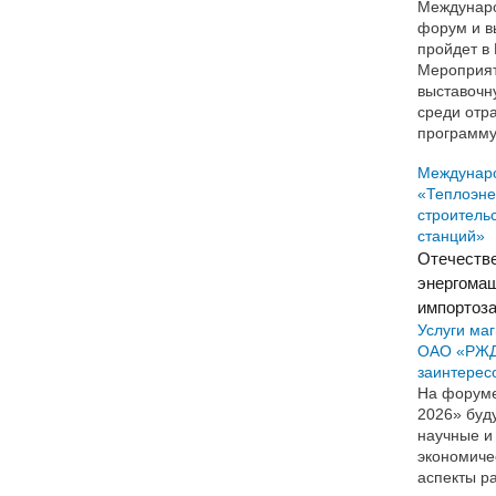
Междунар
форум и в
пройдет в 
Мероприят
выставочн
среди отр
программу
Междунар
«Теплоэне
строитель
станций»
Отечеств
энергома
импортоз
Услуги ма
ОАО «РЖД»
заинтерес
На форуме
2026» буду
научные и 
экономиче
аспекты р