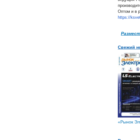
производит
Оптом и в р
https://ksve
Размест
Свежий н
«Рынок Эле