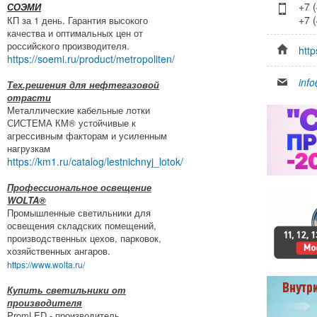
+7 
СОЭМИ
+7 
КП за 1 день. Гарантия высокого
качества и оптимальных цен от
российского производителя.
htt
https://soemi.ru/product/metropoliten/
inf
Тех.решения для нефтегазовой
отрасти
Металлические кабельные лотки
СИСТЕМА КМ® устойчивые к
агрессивным факторам и усиленным
нагрузкам
https://km1.ru/catalog/lestnichnyj_lotok/
Профессиональное освещение
WOLTA®
Промышленные светильники для
освещения складских помещений,
производственных цехов, парковок,
хозяйственных ангаров.
https://www.wolta.ru/
Купить светильники от
производителя
PromLED - производитель