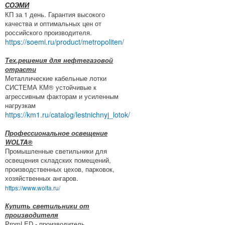
СОЭМИ
КП за 1 день. Гарантия высокого
качества и оптимальных цен от
российского производителя.
https://soemi.ru/product/metropoliten/
Тех.решения для нефтегазовой
отрасти
Металлические кабельные лотки
СИСТЕМА КМ® устойчивые к
агрессивным факторам и усиленным
нагрузкам
https://km1.ru/catalog/lestnichnyj_lotok/
Профессиональное освещение
WOLTA®
Промышленные светильники для
освещения складских помещений,
производственных цехов, парковок,
хозяйственных ангаров.
https://www.wolta.ru/
Купить светильники от
производителя
PromLED - производитель