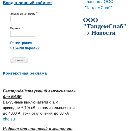
Вы здесь
Главная
ООО
»
Вход в личный кабинет
"ТандемСнаб"
*
Электронная почта
ООО
"ТандемСнаб"
*
Пароль
→ Новости
Регистрация
Забыли пароль?
Контекстная реклама
Быстродействующий выключатель
для БАВР
Вакуумные выключатели с э/м
приводом 6(10) кВ на номинальные токи
до 4000 А, токи отключения до 50 кА
chc.su
Изделия для тоннелей и метро от