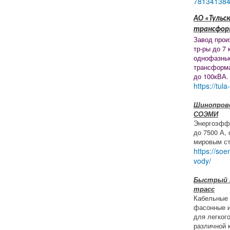
78134138
АО «Тульск
трансфор
Завод прои
тр-ры до 7 
однофазны
трансформ
до 100кВА.
https://tula
Шинопрово
СОЭМИ
Энергоэфф
до 7500 А,
мировым ст
https://soe
vody/
Быстрый 
трасс
Кабельные 
фасонные и
для легког
различной 