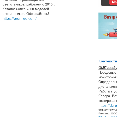
светильников, работаем с 2015г.
Каталог более 7500 моделей
светильников. Обращайтесь!
https://promled.com/
Контекст
ОМП возд
Передовые
мониторинг
Определени
дистанцион
Работа в у
Севера. Во
тестирован
https://dc-
erid: 2Vfnxwyt
Реклама. ОО