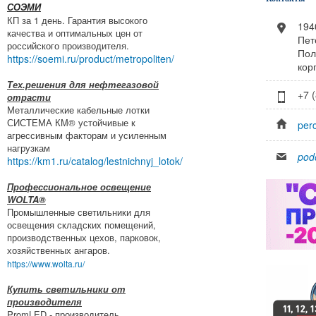
СОЭМИ
КП за 1 день. Гарантия высокого
194
качества и оптимальных цен от
Пет
российского производителя.
Пол
https://soemi.ru/product/metropoliten/
кор
Тех.решения для нефтегазовой
+7 
отрасти
Металлические кабельные лотки
СИСТЕМА КМ® устойчивые к
per
агрессивным факторам и усиленным
нагрузкам
pod
https://km1.ru/catalog/lestnichnyj_lotok/
Профессиональное освещение
WOLTA®
Промышленные светильники для
освещения складских помещений,
производственных цехов, парковок,
хозяйственных ангаров.
https://www.wolta.ru/
Купить светильники от
производителя
PromLED - производитель