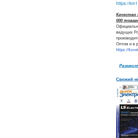
https://km1
Качество 
000 товар
Официальн
ведущих Ро
производит
Оптом и в р
https://ksve
Размест
Свежий н