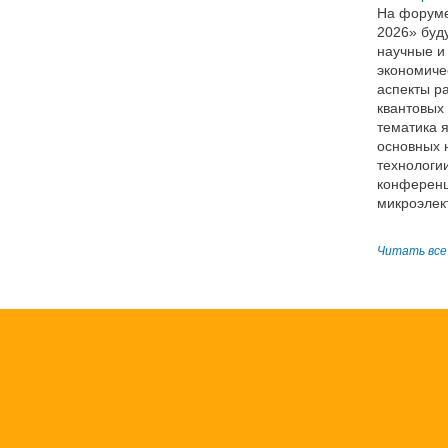
На форуме
2026» буду
научные и 
экономиче
аспекты р
квантовых
тематика 
основных 
технологи
конференц
микроэлек
Читать все