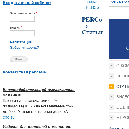
Вы здесь
Главная
Поиск по 
Вход в личный кабинет
PERCo
»
*
Электронная почта
PERCo
→
*
Пароль
Статьи
Регистрация
Забыли пароль?
О КО
Контекстная реклама
НОВО
СТАТ
Быстродействующий выключатель
для БАВР
ВИДЕ
Вакуумные выключатели с э/м
приводом 6(10) кВ на номинальные токи
ОБЪЯ
до 4000 А, токи отключения до 50 кА
chc.su
МЕРО
Изделия для тоннелей и метро от
Контакты