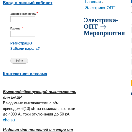
Вы здесь
Главная
»
Вход в личный кабинет
Электрика-ОПТ
*
Электронная почта
Электрика-
ОПТ →
*
Пароль
Мероприятия
Регистрация
Забыли пароль?
Контекстная реклама
Быстродействующий выключатель
для БАВР
Вакуумные выключатели с э/м
приводом 6(10) кВ на номинальные токи
до 4000 А, токи отключения до 50 кА
chc.su
Изделия для тоннелей и метро от