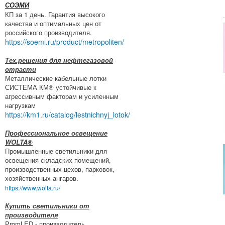
СОЭМИ
КП за 1 день. Гарантия высокого
качества и оптимальных цен от
российского производителя.
https://soemi.ru/product/metropoliten/
Тех.решения для нефтегазовой
отрасти
Металлические кабельные лотки
СИСТЕМА КМ® устойчивые к
агрессивным факторам и усиленным
нагрузкам
https://km1.ru/catalog/lestnichnyj_lotok/
Профессиональное освещение
WOLTA®
Промышленные светильники для
освещения складских помещений,
производственных цехов, парковок,
хозяйственных ангаров.
https://www.wolta.ru/
Купить светильники от
производителя
PromLED - производитель