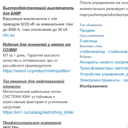
Плата управления на осн
Быстродействующий выключатель
моментально реагирует на
для БАВР
napryazheniya/odnofaznye
Вакуумные выключатели с э/м
приводом 6(10) кВ на номинальные токи
Тип объявления:
Продам
до 4000 А, токи отключения до 50 кА
chc.su
Срок размещения:
3 месяца
Изделия для тоннелей и метро от
Ключевые слова:
СОЭМИ
стабилизатор
стабилиза
КП за 1 день. Гарантия высокого
Рубрика:
качества и оптимальных цен от
Аппараты низкого напря
российского производителя.
Трансформаторы (автотр
https://soemi.ru/product/metropoliten/
Устройства управления, 
Электроинструменты - п
Тех.решения для нефтегазовой
Изображения:
отрасти
Металлические кабельные лотки
СИСТЕМА КМ® устойчивые к
агрессивным факторам и усиленным
нагрузкам
https://km1.ru/catalog/lestnichnyj_lotok/
Профессиональное освещение
WOLTA®