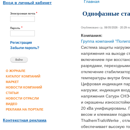
Вы здесь
Главная
Вход в личный кабинет
Однофазные ста
*
Электронная почта
*
Опубликовано ср, 08/05/2026 - 20:29 
Пароль
Компания:
Группа компаний "Полиго
Регистрация
Система защиты нагрузки
Забыли пароль?
напряжения на выходе с
включением при восстано
разрядами, переходными 
О ЖУРНАЛЕ
отключение стабилизатор
КАТАЛОГ КОМПАНИЙ
температуры внутри блок
МАРКЕТ
Цифровая индикация пара
НОВОСТИ КОМПАНИЙ
нагрузки; индикация вхо
СТАТЬИ
напряжения Сатурн СНЭ–
НОВОСТИ ОТРАСЛИ
и окрашены износостойки
ВИДЕО
20 кВа унифицированы. 
РЕКЛАМА НА ПОРТАЛЕ
весом и клеммами подкл
Контекстная реклама
ThalhemTrafoWerke , от
обеспечивает высокую то