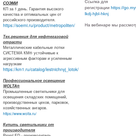
Ссылка для
СОЭМИ
регистрации
https://go.m
КП за 1 день. Гарантия высокого
качества и оптимальных цен от
lkdj-hjbl-hknj
российского производителя.
https://soemi.ru/product/metropoliten/
На вебинаре мы рассмот
Тех.решения для нефтегазовой
отрасти
Металлические кабельные лотки
СИСТЕМА КМ® устойчивые к
агрессивным факторам и усиленным
нагрузкам
https://km1.ru/catalog/lestnichnyj_lotok/
Профессиональное освещение
WOLTA®
Промышленные светильники для
освещения складских помещений,
производственных цехов, парковок,
хозяйственных ангаров.
https://www.wolta.ru/
Купить светильники от
производителя
PromLED - производитель