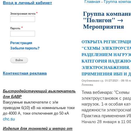
Вы здесь
Главная
Группа компа
»
Вход в личный кабинет
Группа компан
*
Электронная почта
"Полигон" →
Мероприятия
*
Пароль
ОТКРЫТА РЕГИСТРАЦИ
Регистрация
"СХЕМЫ ЭЛЕКТРОУСТ
Забыли пароль?
РАЗДЕЛЕНИЕМ НАГРУЗО
КАТЕГОРИЯ НАДЕЖНО
ЭЛЕКТРОСНАБЖЕНИЯ.
Контекстная реклама
ПРИМЕНЕНИЯ ИБП И Д
Опубликовано ср, 01/27/2021 - 09:18 
Логинова
Быстродействующий выключатель
Тема вебинара: "Схемы
для БАВР
электроустановок с ра
Вакуумные выключатели с э/м
нагрузок. 1-я особая ка
приводом 6(10) кВ на номинальные токи
надежности электросна
до 4000 А, токи отключения до 50 кА
Практика применения ИБ
chc.su
Начало 28 января в 11:00
Изделия для тоннелей и метро от