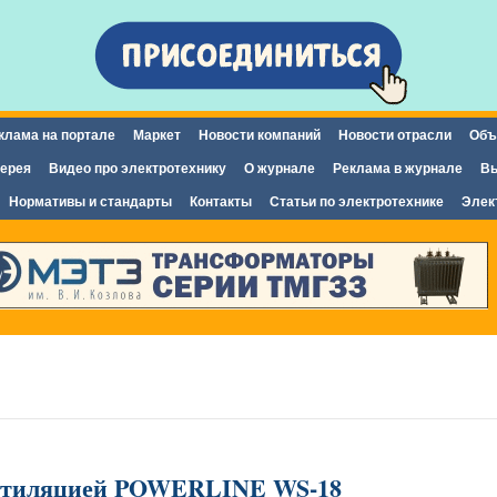
Перейти к
основному
содержанию
клама на портале
Маркет
Новости компаний
Новости отрасли
Объ
ерея
Видео про электротехнику
О журнале
Реклама в журнале
Вы
Нормативы и стандарты
Контакты
Статьи по электротехнике
Элек
нтиляцией POWERLINE WS-18