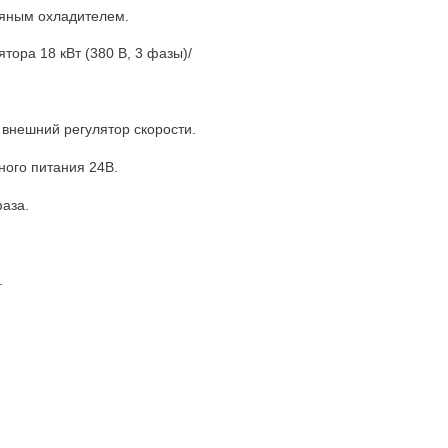
яным охладителем.
ора 18 кВт (380 В, 3 фазы)/
внешний регулятор скорости.
ного питания 24В.
фаза.
.