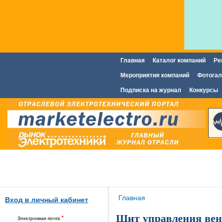
Главная
Каталог компаний
Ре
Главное меню
Мероприятия компаний
Фотогал
Подписка на журнал
Конкурсы
Вы здесь
Главная
Вход в личный кабинет
Щит управления ве
*
Электронная почта