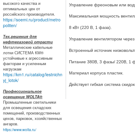
высокого качества и
Управление фреоновым или вод
оптимальных цен от
российского производителя.
Максимальная мощность вентилят
https://soemi.ru/product/metro
politen/
8 кВт (220 В, 1 фаза).
Тех.решения для
Управление вентилятором через 
нефтегазовой отрасти
Металлические кабельные
Встроенный источник низковольт
лотки СИСТЕМА КМ®
устойчивые к агрессивным
Питание 380В, 3 фазы/ 220В, 1 
факторам и усиленным
нагрузкам
Материал корпуса пластик.
https://km1.ru/catalog/lestnichn
yj_lotok/
Действует гибкая система скидок
Профессиональное
освещение WOLTA®
Промышленные светильники
для освещения складских
помещений, производственных
цехов, парковок, хозяйственных
ангаров.
https://www.wolta.ru/