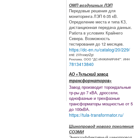
ОМП воздушных ЛЭП
Передовые решения для
мониторинга ЛЭП 6-35 кВ.
Определение места и типа КЗ,
дистанционная передача данных.
Работа в условиях Крайнего
Севера. Возможность
тестирования до 12 месяцев.
https://dc-en.ru/catalog/20/229/
erid: 2VfnxwytZgt
Реклама. ООО "ДС-ИНЖИНИРИНГ". ИНН
7813413840
АО «Тульский завод
трансформаторов»
Завод производит тороидальные
тр-ры до 7 кВА, дроссели,
однофазные и трехфазные
трансформаторы мощностью от 5
до 100кВА.
https://tula-transformator.ru/
Шинопровод нового поколения
СОЭМИ
Энергоэффективный шинопровод