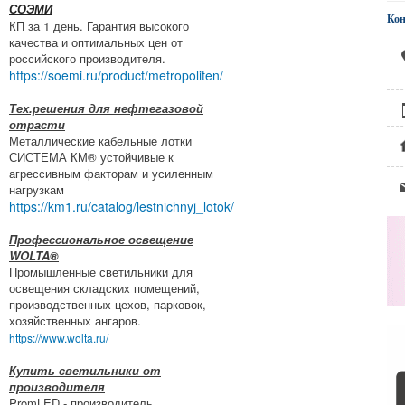
СОЭМИ
Ко
КП за 1 день. Гарантия высокого
качества и оптимальных цен от
российского производителя.
https://soemi.ru/product/metropoliten/
Тех.решения для нефтегазовой
отрасти
Металлические кабельные лотки
СИСТЕМА КМ® устойчивые к
агрессивным факторам и усиленным
нагрузкам
https://km1.ru/catalog/lestnichnyj_lotok/
Профессиональное освещение
WOLTA®
Промышленные светильники для
освещения складских помещений,
производственных цехов, парковок,
хозяйственных ангаров.
https://www.wolta.ru/
Купить светильники от
производителя
PromLED - производитель