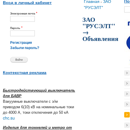
Вы здесь
Главная
ЗАО
По
»
Вход в личный кабинет
"РУСЭЛТ"
*
Электронная почта
ЗАО
"РУСЭЛТ"
*
Пароль
→
Объявления
Регистрация
Забыли пароль?
Контекстная реклама
Быстродействующий выключатель
для БАВР
Вакуумные выключатели с э/м
приводом 6(10) кВ на номинальные токи
до 4000 А, токи отключения до 50 кА
chc.su
Изделия для тоннелей и метро от