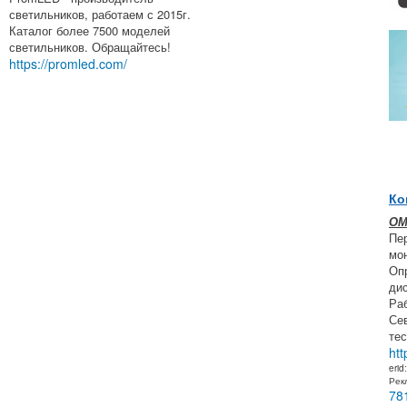
светильников, работаем с 2015г.
Каталог более 7500 моделей
светильников. Обращайтесь!
https://promled.com/
Ко
ОМ
Пе
мон
Оп
ди
Ра
Се
тес
htt
erid
Рек
78