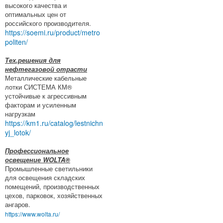
высокого качества и
оптимальных цен от
российского производителя.
https://soemi.ru/product/metro
politen/
Тех.решения для
нефтегазовой отрасти
Металлические кабельные
лотки СИСТЕМА КМ®
устойчивые к агрессивным
факторам и усиленным
нагрузкам
https://km1.ru/catalog/lestnichn
yj_lotok/
Профессиональное
освещение WOLTA®
Промышленные светильники
для освещения складских
помещений, производственных
цехов, парковок, хозяйственных
ангаров.
https://www.wolta.ru/