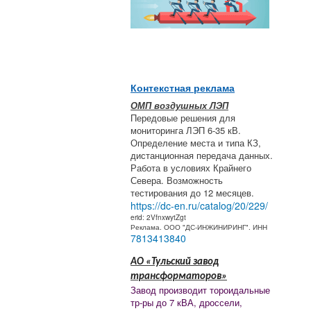
Контекстная реклама
ОМП воздушных ЛЭП
Передовые решения для
мониторинга ЛЭП 6-35 кВ.
Определение места и типа КЗ,
дистанционная передача данных.
Работа в условиях Крайнего
Севера. Возможность
тестирования до 12 месяцев.
https://dc-en.ru/catalog/20/229/
erid: 2VfnxwytZgt
Реклама. ООО "ДС-ИНЖИНИРИНГ". ИНН
7813413840
АО «Тульский завод
трансформаторов»
Завод производит тороидальные
тр-ры до 7 кВА, дроссели,