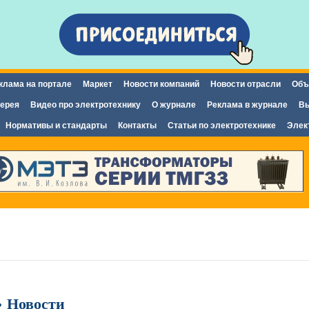
Перейти к
основному
содержанию
клама на портале
Маркет
Новости компаний
Новости отрасли
Объ
ерея
Видео про электротехнику
О журнале
Реклама в журнале
Вы
Нормативы и стандарты
Контакты
Статьи по электротехнике
Элек
 Новости