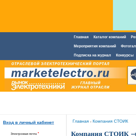
Главная
Каталог компаний
Ре
Главное меню
Мероприятия компаний
Фотогал
Подписка на журнал
Конкурсы
Вы здесь
Главная
Компания СТОИК
»
Вход в личный кабинет
Компания СТОИК →
*
Электронная почта