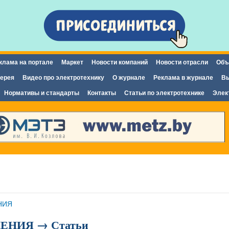
Перейти к
основному
содержанию
клама на портале
Маркет
Новости компаний
Новости отрасли
Объ
ерея
Видео про электротехнику
О журнале
Реклама в журнале
Вы
Нормативы и стандарты
Контакты
Статьи по электротехнике
Элек
НИЯ
НИЯ → Статьи