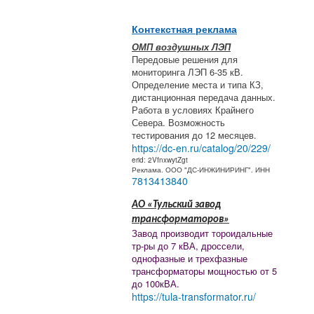
Контекстная реклама
ОМП воздушных ЛЭП
Передовые решения для
мониторинга ЛЭП 6-35 кВ.
Определение места и типа КЗ,
дистанционная передача данных.
Работа в условиях Крайнего
Севера. Возможность
тестирования до 12 месяцев.
https://dc-en.ru/catalog/20/229/
erid: 2VfnxwytZgt
Реклама. ООО "ДС-ИНЖИНИРИНГ". ИНН
7813413840
АО «Тульский завод
трансформаторов»
Завод производит тороидальные
тр-ры до 7 кВА, дроссели,
однофазные и трехфазные
трансформаторы мощностью от 5
до 100кВА.
https://tula-transformator.ru/