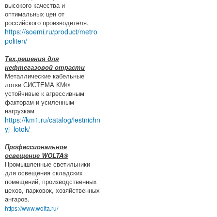
высокого качества и
оптимальных цен от
российского производителя.
https://soemi.ru/product/metro
politen/
Тех.решения для
нефтегазовой отрасти
Металлические кабельные
лотки СИСТЕМА КМ®
устойчивые к агрессивным
факторам и усиленным
нагрузкам
https://km1.ru/catalog/lestnichn
yj_lotok/
Профессиональное
освещение WOLTA®
Промышленные светильники
для освещения складских
помещений, производственных
цехов, парковок, хозяйственных
ангаров.
https://www.wolta.ru/