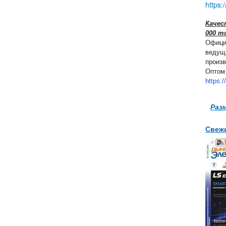
https:
Качес
000 т
Офици
ведущ
произв
Оптом 
https:/
Раз
Свеж