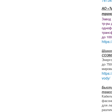
78134
АО «Т
тран
Завод
тр-ры 
одноф
транс
до 100
https:
Шиноп
СОЭМ
Энерг
до 750
миров
https:
vody/
Быст
трасс
Кабел
фасон
для ле
разли