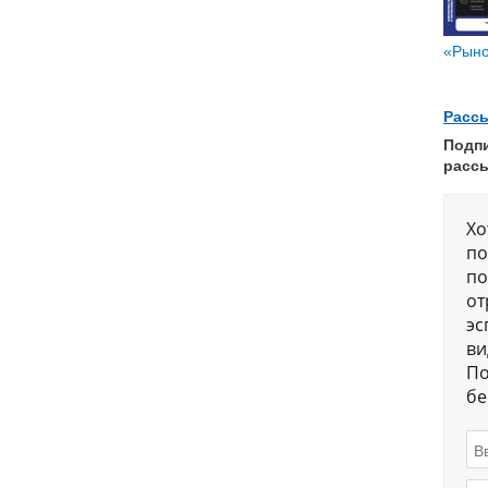
«Рыно
Расс
Подп
расс
Хо
по
по
от
эс
ви
По
бе