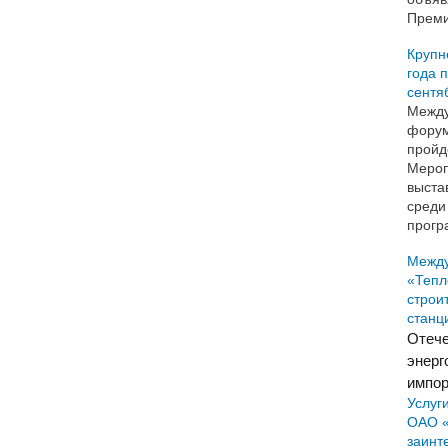
Преми
Крупн
года 
сентя
Между
форум
пройд
Мероп
выста
среди
прогр
Межд
«Тепл
строи
станц
Отече
энерг
импор
Услуг
ОАО «
заинт