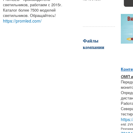
светильников, работаем с 2015г.
Каталог более 7500 моделей
светильников. Обращайтесь!
https://promled.com/
Файлы
компании
Конте
ОМП 
Перед
монито
Опреде
дистан
Работа
Север
тестир
https:
erid: 2V
Реклам