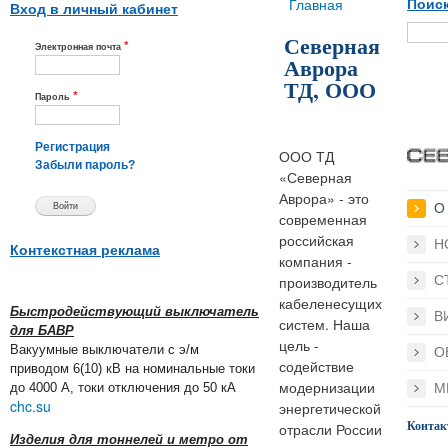
Вы здесь
Главная
Поиск
Вход в личный кабинет
Северная
*
Электронная почта
Аврора
ТД, ООО
*
Пароль
Регистрация
ООО ТД
Забыли пароль?
«Северная
Аврора» - это
О
современная
российская
Н
Контекстная реклама
компания -
С
производитель
кабеленесущих
Быстродействующий выключатель
В
систем. Наша
для БАВР
цель -
Вакуумные выключатели с э/м
О
содействие
приводом 6(10) кВ на номинальные токи
модернизации
до 4000 А, токи отключения до 50 кА
М
chc.su
энергетической
Конта
отрасли России
Изделия для тоннелей и метро от