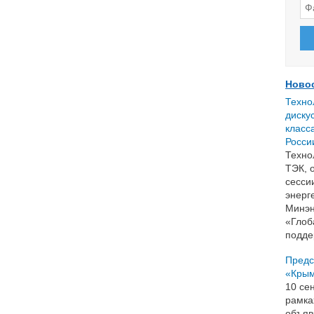
Ново
Техно
диску
класс
Росси
Техно
ТЭК, 
сесси
энерг
Минэн
«Глоб
подде
Предс
«Крым
10 се
рамка
объяв