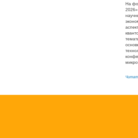
На фо
2026»
научн
эконо
аспек
квант
темат
основ
техно
конфе
микро
Читать