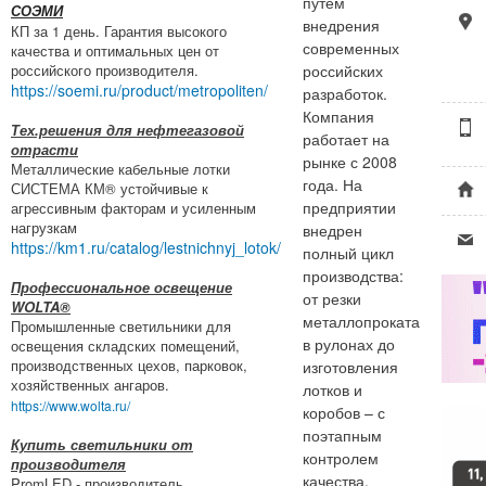
путем
СОЭМИ
внедрения
КП за 1 день. Гарантия высокого
современных
качества и оптимальных цен от
российского производителя.
российских
https://soemi.ru/product/metropoliten/
разработок.
Компания
Тех.решения для нефтегазовой
работает на
отрасти
рынке с 2008
Металлические кабельные лотки
года. На
СИСТЕМА КМ® устойчивые к
предприятии
агрессивным факторам и усиленным
нагрузкам
внедрен
https://km1.ru/catalog/lestnichnyj_lotok/
полный цикл
производства:
Профессиональное освещение
от резки
WOLTA®
металлопроката
Промышленные светильники для
в рулонах до
освещения складских помещений,
производственных цехов, парковок,
изготовления
хозяйственных ангаров.
лотков и
https://www.wolta.ru/
коробов – с
поэтапным
Купить светильники от
контролем
производителя
качества.
PromLED - производитель