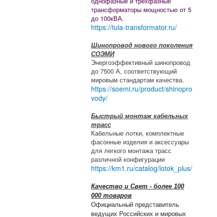
однофазные и трехфазные
трансформаторы мощностью от 5
до 100кВА.
https://tula-transformator.ru/
Шинопровод нового поколения
СОЭМИ
Энергоэффективный шинопровод
до 7500 А, соответствующий
мировым стандартам качества.
https://soemi.ru/product/shinopro
vody/
Быстрый монтаж кабельных
трасс
Кабельные лотки, комплектные
фасонные изделия и аксессуары
для легкого монтажа трасс
различной конфигурации
https://km1.ru/catalog/lotok_plus/
Качество и Свет - более 100
000 товаров
Официальный представитель
ведущих Российских и мировых