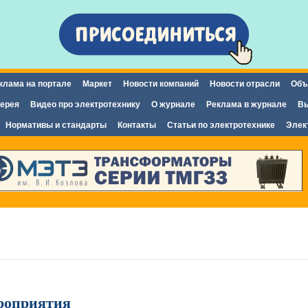
Перейти к
основному
содержанию
клама на портале
Маркет
Новости компаний
Новости отрасли
Объ
ерея
Видео про электротехнику
О журнале
Реклама в журнале
Вы
Нормативы и стандарты
Контакты
Статьи по электротехнике
Элек
роприятия