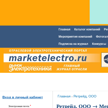
Главная
Каталог компаний
Ре
Главное меню
Мероприятия компаний
Фотогал
Подписка на журнал
Конкурсы
Вы здесь
Главная
Ретрейд, ООО
»
Вход в личный кабинет
Ретрейд, ООО → Ме
*
Электронная почта