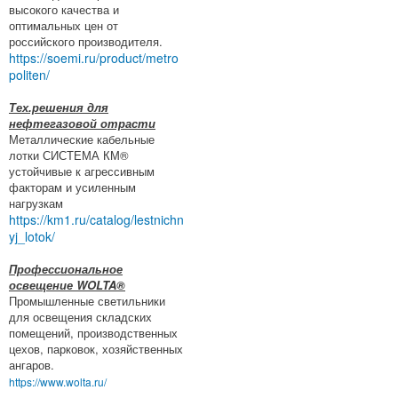
высокого качества и
оптимальных цен от
российского производителя.
https://soemi.ru/product/metro
politen/
Тех.решения для
нефтегазовой отрасти
Металлические кабельные
лотки СИСТЕМА КМ®
устойчивые к агрессивным
факторам и усиленным
нагрузкам
https://km1.ru/catalog/lestnichn
yj_lotok/
Профессиональное
освещение WOLTA®
Промышленные светильники
для освещения складских
помещений, производственных
цехов, парковок, хозяйственных
ангаров.
https://www.wolta.ru/