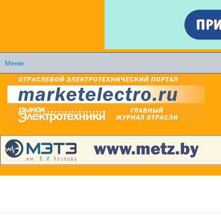
Перейти к
основному
содержанию
Меню
Главное меню