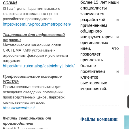
более 19 лет наши
СОЭМИ
КП за 1 день. Гарантия высокого
специалисты
качества и оптимальных цен от
занимаются
российского производителя.
разработкой и
https://soemi.ru/product/metropoliten/
применением
обширного
Тех.решения для нефтегазовой
инструментария и
отрасти
оригинальных
Металлические кабельные лотки
идей, что
СИСТЕМА КМ® устойчивые к
позволяет
агрессивным факторам и усиленным
привлекать
нагрузкам
https://km1.ru/catalog/lestnichnyj_lotok/
больше
посетителей и
Профессиональное освещение
клиентов
WOLTA®
выставочных
Промышленные светильники для
мероприятий.
освещения складских помещений,
производственных цехов, парковок,
хозяйственных ангаров.
https://www.wolta.ru/
Купить светильники от
Файлы компании
производителя
PromLED - производитель