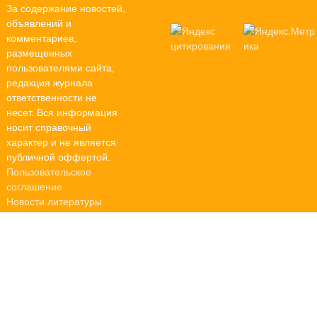
За содержание новостей,
объявлений и
комментариев,
размещенных
пользователями сайта,
редакция журнала
ответственности не
несет. Вся информация
носит справочный
характер и не является
публичной оффертой.
Пользовательское
соглашение
Новости литературы