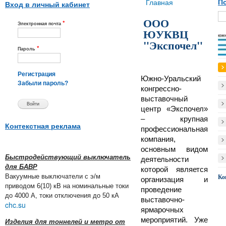
Вы здесь
Главная
По
Вход в личный кабинет
ООО
*
Электронная почта
ЮУКВЦ
"Экспочел"
*
Пароль
Регистрация
Южно-Уральский
Забыли пароль?
конгрессно-
выставочный
центр «Экспочел»
– крупная
Контекстная реклама
профессиональная
компания,
основным видом
Быстродействующий выключатель
деятельности
для БАВР
которой является
Вакуумные выключатели с э/м
Ко
организация и
приводом 6(10) кВ на номинальные токи
проведение
до 4000 А, токи отключения до 50 кА
выставочно-
chc.su
ярмарочных
мероприятий. Уже
Изделия для тоннелей и метро от