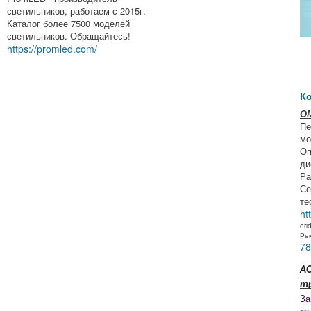
светильников, работаем с 2015г.
Каталог более 7500 моделей
светильников. Обращайтесь!
https://promled.com/
Ко
О
Пе
мо
Оп
ди
Ра
Се
те
ht
eri
Ре
78
АО
т
За
тр